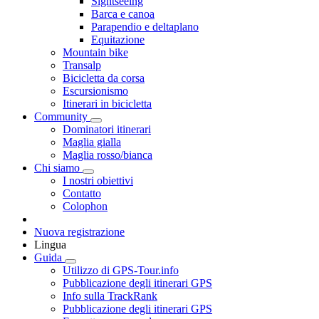
Sightseeing
Barca e canoa
Parapendio e deltaplano
Equitazione
Mountain bike
Transalp
Bicicletta da corsa
Escursionismo
Itinerari in bicicletta
Community
Dominatori itinerari
Maglia gialla
Maglia rosso/bianca
Chi siamo
I nostri obiettivi
Contatto
Colophon
Nuova registrazione
Lingua
Guida
Utilizzo di GPS-Tour.info
Pubblicazione degli itinerari GPS
Info sulla TrackRank
Pubblicazione degli itinerari GPS