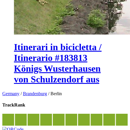
Itinerari in bicicletta /
Itinerario #183813
Königs Wusterhausen
von Schulzendorf aus
Germany
/
Brandenburg
/
Berlin
TrackRank