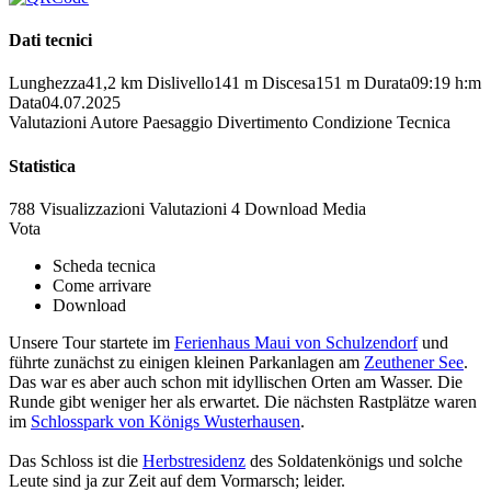
Dati tecnici
Lunghezza
41,2 km
Dislivello
141 m
Discesa
151 m
Durata
09:19 h:m
Data
04.07.2025
Valutazioni
Autore
Paesaggio
Divertimento
Condizione
Tecnica
Statistica
788 Visualizzazioni
Valutazioni
4 Download
Media
Vota
Scheda tecnica
Come arrivare
Download
Unsere Tour startete im
Ferienhaus Maui von Schulzendorf
und
führte zunächst zu einigen kleinen Parkanlagen am
Zeuthener See
.
Das war es aber auch schon mit idyllischen Orten am Wasser. Die
Runde gibt weniger her als erwartet. Die nächsten Rastplätze waren
im
Schlosspark von Königs Wusterhausen
.
Das Schloss ist die
Herbstresidenz
des Soldatenkönigs und solche
Leute sind ja zur Zeit auf dem Vormarsch; leider.