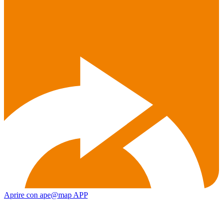
Aprire con ape@map APP