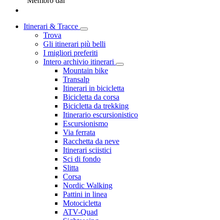
Membro dal
Itinerari & Tracce
Trova
Gli itinerari più belli
I migliori preferiti
Intero archivio itinerari
Mountain bike
Transalp
Itinerari in bicicletta
Bicicletta da corsa
Bicicletta da trekking
Itinerario escursionistico
Escursionismo
Via ferrata
Racchetta da neve
Itinerari sciistici
Sci di fondo
Slitta
Corsa
Nordic Walking
Pattini in linea
Motocicletta
ATV-Quad