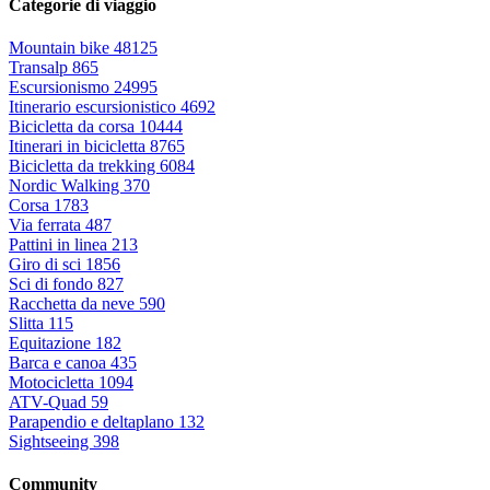
Categorie di viaggio
Mountain bike
48125
Transalp
865
Escursionismo
24995
Itinerario escursionistico
4692
Bicicletta da corsa
10444
Itinerari in bicicletta
8765
Bicicletta da trekking
6084
Nordic Walking
370
Corsa
1783
Via ferrata
487
Pattini in linea
213
Giro di sci
1856
Sci di fondo
827
Racchetta da neve
590
Slitta
115
Equitazione
182
Barca e canoa
435
Motocicletta
1094
ATV-Quad
59
Parapendio e deltaplano
132
Sightseeing
398
Community