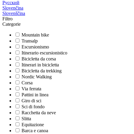
Русский
Slovenčina
Slovenščina
Filtro
Categorie
Mountain bike
Transalp
Escursionismo
Itinerario escursionistico
Bicicletta da corsa
Itinerari in bicicletta
Bicicletta da trekking
Nordic Walking
Corsa
Via ferrata
Pattini in linea
Giro di sci
Sci di fondo
Racchetta da neve
Slitta
Equitazione
Barca e canoa