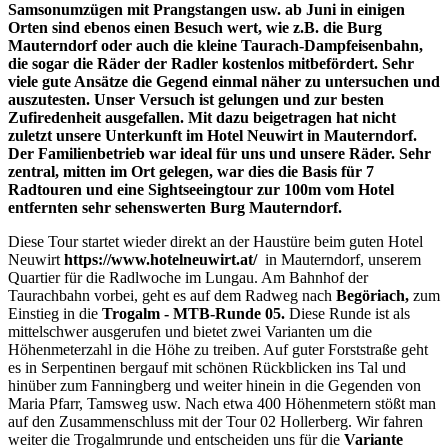
Samsonumzügen mit Prangstangen usw. ab Juni in einigen
Orten sind ebenos einen Besuch wert, wie z.B. die Burg
Mauterndorf oder auch die kleine Taurach-Dampfeisenbahn,
die sogar die Räder der Radler kostenlos mitbefördert. Sehr
viele gute Ansätze die Gegend einmal näher zu untersuchen und
auszutesten. Unser Versuch ist gelungen und zur besten
Zufiredenheit ausgefallen. Mit dazu beigetragen hat nicht
zuletzt unsere Unterkunft im Hotel Neuwirt in Mauterndorf.
Der Familienbetrieb war ideal für uns und unsere Räder. Sehr
zentral, mitten im Ort gelegen, war dies die Basis für 7
Radtouren und eine Sightseeingtour zur 100m vom Hotel
entfernten sehr sehenswerten Burg Mauterndorf.
Diese Tour startet wieder direkt an der Haustüre beim guten Hotel
Neuwirt
https://www.hotelneuwirt.at/
in Mauterndorf, unserem
Quartier für die Radlwoche im Lungau. Am Bahnhof der
Taurachbahn vorbei, geht es auf dem Radweg nach
Begöriach,
zum
Einstieg in die
Trogalm - MTB-Runde 05.
Diese Runde ist als
mittelschwer ausgerufen und bietet zwei Varianten um die
Höhenmeterzahl in die Höhe zu treiben. Auf guter Forststraße geht
es in Serpentinen bergauf mit schönen Rückblicken ins Tal und
hinüber zum Fanningberg und weiter hinein in die Gegenden von
Maria Pfarr, Tamsweg usw. Nach etwa 400 Höhenmetern stößt man
auf den Zusammenschluss mit der Tour 02 Hollerberg. Wir fahren
weiter die Trogalmrunde und entscheiden uns für die
Variante