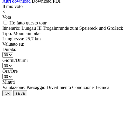
Altri download
Download PDF
Il mio voto
×
Vota
Ho fatto questo tour
Itinerario:
Lungau III Trogalmrunde zum Speiereck und Großeck
Tipo:
Mountain bike
Lunghezza:
25,7 km
Valutato su:
Durata:
Giorni/Diurni
Ora/Ore
Minuti
Valutazione:
Paesaggio
Divertimento
Condizione
Tecnica
Ok
salva