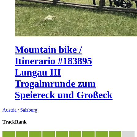
Mountain bike /
Itinerario #183895
Lungau III
Trogalmrunde zum
Speiereck und Großeck
Austria
/
Salzburg
TrackRank