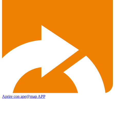
Aprire con ape@map APP