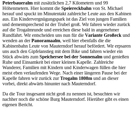
Peterbaueralm
mit zusätzlichen 2,7 Kilometern und 99
Höhenmetern. Hier kommt die
Speiereckbahn
von St. Michael
herauf und spuckt im Minutentakt zahlreiche Leute aus den Kabinen
aus. Ein Kindervergnügungspark ist das Ziel von jungen Familien
und dementsprechend ist der Trubel groß. Wir fahren wieder zurück
auf die Trogalmrunde und erreichen diese bald in angenehmer
Rundfahrt. Wir entscheiden uns nun für die
Variante Großeck
und
wenden an der
Panoramaalm
, weil hier ebenfalls die die
Kabinenbahn Leute von Mauterndorf herauf befördert. Wir erpsaren
uns auch den Gipfelanstieg mit dem Bike und fahren wieder ein
Stück abwärts zum
Speichersee bei der Sonnenalm
und genießen
Ruhe und Einsamkeit bei einer kleinen Kapelle. Zahlreiche
Wanderer, Familien mit Kindern und Kinderwagen füllen die hier
meist eben verlaufenden Wege. Nach einer längeren Pause bei der
Kapelle fahren wir zurück zur
Trogalm 1808m
und an dieser
vorbei, direkt abwärts hinunter nach Mauterndorf.
Da die Tour insgesamt nicht groß zu nennen ist, besuchten wir
nachher noch die schöne Burg Mauterndorf. Hierüber gibt es einen
eigenen Bericht.