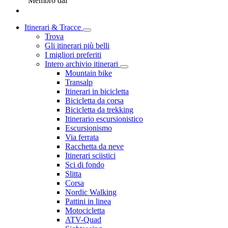
Membro dal
Itinerari & Tracce
Trova
Gli itinerari più belli
I migliori preferiti
Intero archivio itinerari
Mountain bike
Transalp
Itinerari in bicicletta
Bicicletta da corsa
Bicicletta da trekking
Itinerario escursionistico
Escursionismo
Via ferrata
Racchetta da neve
Itinerari sciistici
Sci di fondo
Slitta
Corsa
Nordic Walking
Pattini in linea
Motocicletta
ATV-Quad