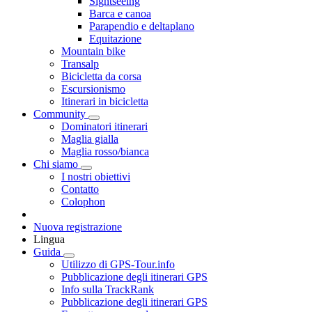
Sightseeing
Barca e canoa
Parapendio e deltaplano
Equitazione
Mountain bike
Transalp
Bicicletta da corsa
Escursionismo
Itinerari in bicicletta
Community
Dominatori itinerari
Maglia gialla
Maglia rosso/bianca
Chi siamo
I nostri obiettivi
Contatto
Colophon
Nuova registrazione
Lingua
Guida
Utilizzo di GPS-Tour.info
Pubblicazione degli itinerari GPS
Info sulla TrackRank
Pubblicazione degli itinerari GPS