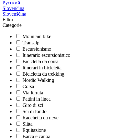
Русский
Slovenčina
Slovenščina
Filtro
Categorie
Mountain bike
Transalp
Escursionismo
Itinerario escursionistico
Bicicletta da corsa
Itinerari in bicicletta
Bicicletta da trekking
Nordic Walking
Corsa
Via ferrata
Pattini in linea
Giro di sci
Sci di fondo
Racchetta da neve
Slitta
Equitazione
Barca e canoa