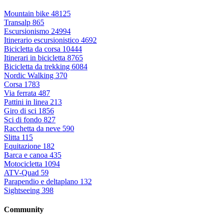
Mountain bike
48125
Transalp
865
Escursionismo
24994
Itinerario escursionistico
4692
Bicicletta da corsa
10444
Itinerari in bicicletta
8765
Bicicletta da trekking
6084
Nordic Walking
370
Corsa
1783
Via ferrata
487
Pattini in linea
213
Giro di sci
1856
Sci di fondo
827
Racchetta da neve
590
Slitta
115
Equitazione
182
Barca e canoa
435
Motocicletta
1094
ATV-Quad
59
Parapendio e deltaplano
132
Sightseeing
398
Community