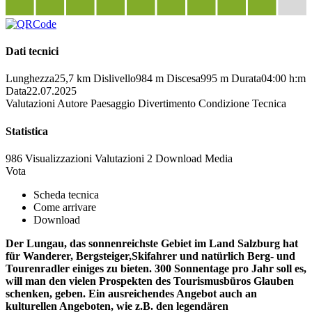
Dati tecnici
Lunghezza
25,7 km
Dislivello
984 m
Discesa
995 m
Durata
04:00 h:m
Data
22.07.2025
Valutazioni
Autore
Paesaggio
Divertimento
Condizione
Tecnica
Statistica
986 Visualizzazioni
Valutazioni
2 Download
Media
Vota
Scheda tecnica
Come arrivare
Download
Der Lungau, das sonnenreichste Gebiet im Land Salzburg hat
für Wanderer, Bergsteiger,Skifahrer und natürlich Berg- und
Tourenradler einiges zu bieten. 300 Sonnentage pro Jahr soll es,
will man den vielen Prospekten des Tourismusbüros Glauben
schenken, geben. Ein ausreichendes Angebot auch an
kulturellen Angeboten, wie z.B. den legendären