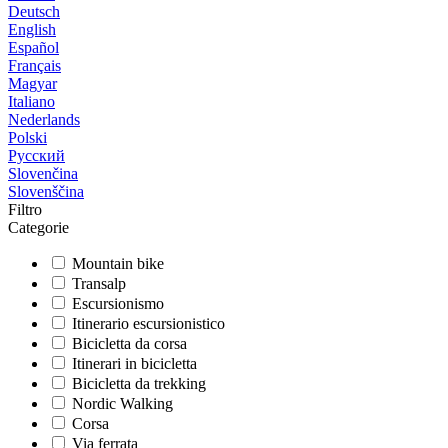
Deutsch
English
Español
Français
Magyar
Italiano
Nederlands
Polski
Русский
Slovenčina
Slovenščina
Filtro
Categorie
Mountain bike
Transalp
Escursionismo
Itinerario escursionistico
Bicicletta da corsa
Itinerari in bicicletta
Bicicletta da trekking
Nordic Walking
Corsa
Via ferrata