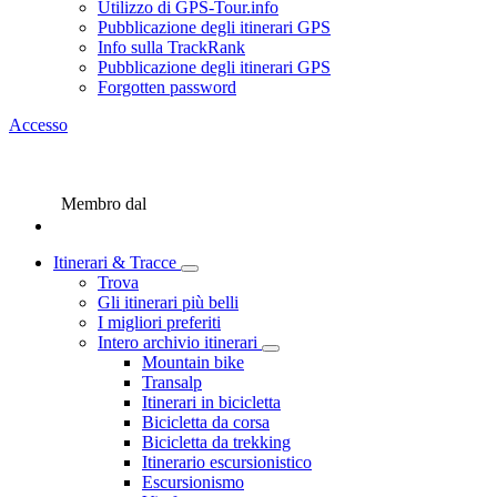
Utilizzo di GPS-Tour.info
Pubblicazione degli itinerari GPS
Info sulla TrackRank
Pubblicazione degli itinerari GPS
Forgotten password
Accesso
Membro dal
Itinerari & Tracce
Trova
Gli itinerari più belli
I migliori preferiti
Intero archivio itinerari
Mountain bike
Transalp
Itinerari in bicicletta
Bicicletta da corsa
Bicicletta da trekking
Itinerario escursionistico
Escursionismo