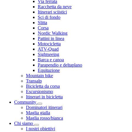
Via ferrata
Racchetta da neve
Itinerari sciistici
Sci di fondo
Slitta
Corsa
Nordic Walking
Pattini in linea
Motocicletta
ATV-Quad
Sightseeing
Barca e canoa
Parapendio e deltaplano
Equitazione
Mountain bike
Transalp
Bicicletta da corsa
Escursionismo
Itinerari in bicicletta
Community
Dominatori itinerari
Maglia gialla
Maglia rosso/bianca
Chi siamo
I nostri obiettivi