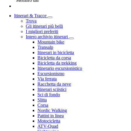
Membro dal
Itinerari & Tracce
Trova
Gli itinerari più belli
I migliori preferiti
Intero archivio itinerari
Mountain bike
Transalp
Itinerari in bicicletta
Bicicletta da corsa
Bicicletta da trekking
Itinerario escursionistico
Escursionismo
Via ferrata
Racchetta da neve
Itinerari sciistici
Sci di fondo
Slitta
Corsa
Nordic Walking
Pattini in linea
Motocicletta
ATV-Quad