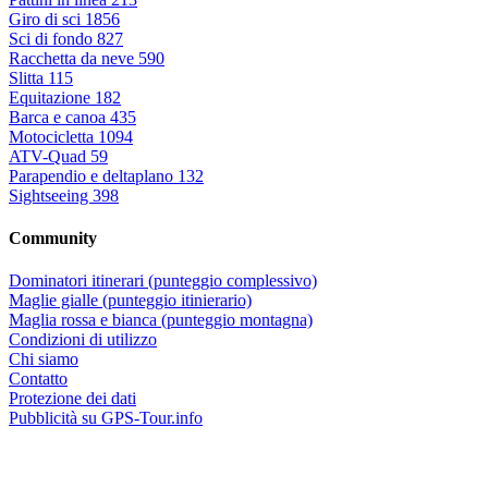
Giro di sci
1856
Sci di fondo
827
Racchetta da neve
590
Slitta
115
Equitazione
182
Barca e canoa
435
Motocicletta
1094
ATV-Quad
59
Parapendio e deltaplano
132
Sightseeing
398
Community
Dominatori itinerari (punteggio complessivo)
Maglie gialle (punteggio itinierario)
Maglia rossa e bianca (punteggio montagna)
Condizioni di utilizzo
Chi siamo
Contatto
Protezione dei dati
Pubblicità su GPS-Tour.info