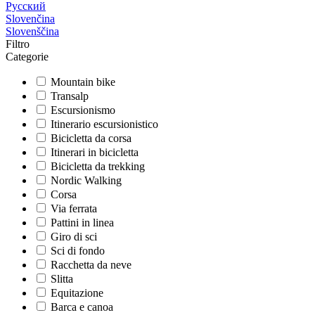
Русский
Slovenčina
Slovenščina
Filtro
Categorie
Mountain bike
Transalp
Escursionismo
Itinerario escursionistico
Bicicletta da corsa
Itinerari in bicicletta
Bicicletta da trekking
Nordic Walking
Corsa
Via ferrata
Pattini in linea
Giro di sci
Sci di fondo
Racchetta da neve
Slitta
Equitazione
Barca e canoa