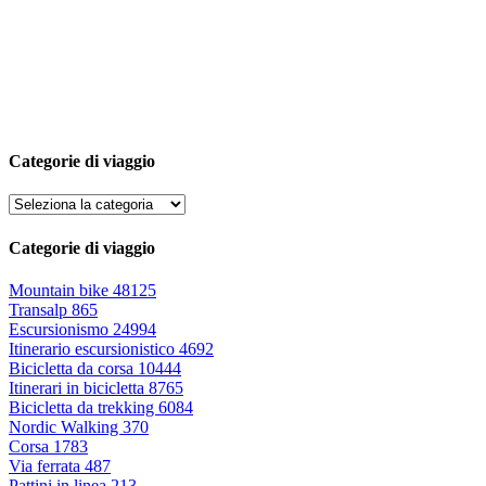
Categorie di viaggio
Categorie di viaggio
Mountain bike
48125
Transalp
865
Escursionismo
24994
Itinerario escursionistico
4692
Bicicletta da corsa
10444
Itinerari in bicicletta
8765
Bicicletta da trekking
6084
Nordic Walking
370
Corsa
1783
Via ferrata
487
Pattini in linea
213