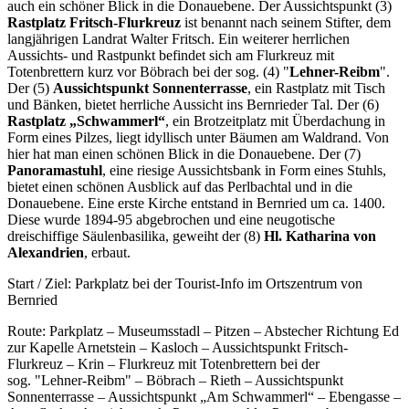
auch ein schöner Blick in die Donauebene. Der Aussichtspunkt (3)
Rastplatz Fritsch-Flurkreuz
ist benannt nach seinem Stifter, dem
langjährigen Landrat Walter Fritsch. Ein weiterer herrlichen
Aussichts- und Rastpunkt befindet sich am Flurkreuz mit
Totenbrettern kurz vor Böbrach bei der sog. (4) "
Lehner-Reibm
".
Der (5)
Aussichtspunkt Sonnenterrasse
, ein Rastplatz mit Tisch
und Bänken, bietet herrliche Aussicht ins Bernrieder Tal. Der (6)
Rastplatz „Schwammerl“
, ein Brotzeitplatz mit Überdachung in
Form eines Pilzes, liegt idyllisch unter Bäumen am Waldrand. Von
hier hat man einen schönen Blick in die Donauebene. Der (7)
Panoramastuhl
, eine riesige Aussichtsbank in Form eines Stuhls,
bietet einen schönen Ausblick auf das Perlbachtal und in die
Donauebene. Eine erste Kirche entstand in Bernried um ca. 1400.
Diese wurde 1894-95 abgebrochen und eine neugotische
dreischiffige Säulenbasilika, geweiht der (8)
Hl. Katharina von
Alexandrien
, erbaut.
Start / Ziel: Parkplatz bei der Tourist-Info im Ortszentrum von
Bernried
Route: Parkplatz – Museumsstadl – Pitzen – Abstecher Richtung Ed
zur Kapelle Arnetstein – Kasloch – Aussichtspunkt Fritsch-
Flurkreuz – Krin – Flurkreuz mit Totenbrettern bei der
sog. "Lehner-Reibm" – Böbrach – Rieth – Aussichtspunkt
Sonnenterrasse – Aussichtspunkt „Am Schwammerl“ – Ebengasse –