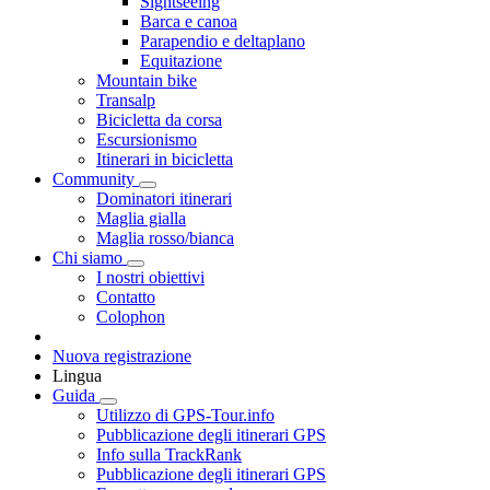
Sightseeing
Barca e canoa
Parapendio e deltaplano
Equitazione
Mountain bike
Transalp
Bicicletta da corsa
Escursionismo
Itinerari in bicicletta
Community
Dominatori itinerari
Maglia gialla
Maglia rosso/bianca
Chi siamo
I nostri obiettivi
Contatto
Colophon
Nuova registrazione
Lingua
Guida
Utilizzo di GPS-Tour.info
Pubblicazione degli itinerari GPS
Info sulla TrackRank
Pubblicazione degli itinerari GPS