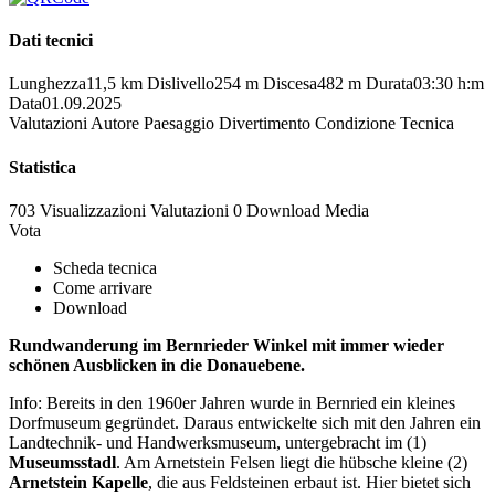
Dati tecnici
Lunghezza
11,5 km
Dislivello
254 m
Discesa
482 m
Durata
03:30 h:m
Data
01.09.2025
Valutazioni
Autore
Paesaggio
Divertimento
Condizione
Tecnica
Statistica
703 Visualizzazioni
Valutazioni
0 Download
Media
Vota
Scheda tecnica
Come arrivare
Download
Rundwanderung im Bernrieder Winkel mit immer wieder
schönen Ausblicken in die Donauebene.
Info: Bereits in den 1960er Jahren wurde in Bernried ein kleines
Dorfmuseum gegründet. Daraus entwickelte sich mit den Jahren ein
Landtechnik- und Handwerksmuseum, untergebracht im (1)
Museumsstadl
. Am Arnetstein Felsen liegt die hübsche kleine (2)
Arnetstein Kapelle
, die aus Feldsteinen erbaut ist. Hier bietet sich