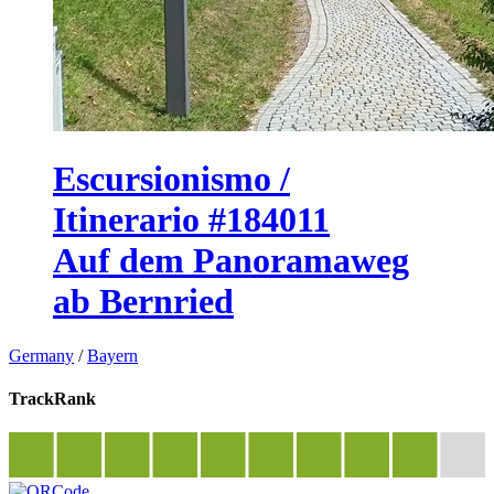
Escursionismo /
Itinerario #184011
Auf dem Panoramaweg
ab Bernried
Germany
/
Bayern
TrackRank