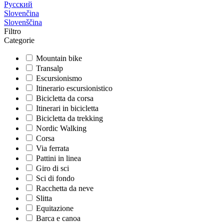
Русский
Slovenčina
Slovenščina
Filtro
Categorie
Mountain bike
Transalp
Escursionismo
Itinerario escursionistico
Bicicletta da corsa
Itinerari in bicicletta
Bicicletta da trekking
Nordic Walking
Corsa
Via ferrata
Pattini in linea
Giro di sci
Sci di fondo
Racchetta da neve
Slitta
Equitazione
Barca e canoa