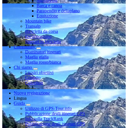
Sightseeing
Barca e canoa
Parapendio e deltaplano
Equitazione
Mountain bike
Transalp
Bicicletta da corsa
Escursionismo
Itinerari in bicicletta
Community
Dominatori itinerari
Maglia gialla
Maglia rosso/bianca
Chi siamo
I nostri obiettivi
Contatto
Colophon
Nuova registrazione
Lingua
Guida
Utilizzo di GPS-Tour.info
Pubblicazione degli itinerari GPS
Info sulla TrackRank
Pubblicazione degli itinerari GPS