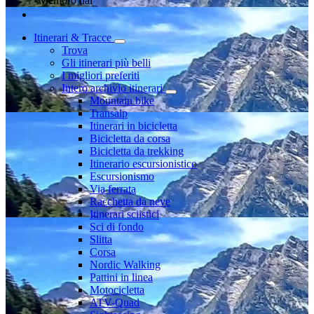
Membro dal
Itinerari & Tracce
Trova
Gli itinerari più belli
I migliori preferiti
Intero archivio itinerari
Mountain bike
Transalp
Itinerari in bicicletta
Bicicletta da corsa
Bicicletta da trekking
Itinerario escursionistico
Escursionismo
Via ferrata
Racchetta da neve
Itinerari sciistici
Sci di fondo
Slitta
Corsa
Nordic Walking
Pattini in linea
Motocicletta
ATV-Quad