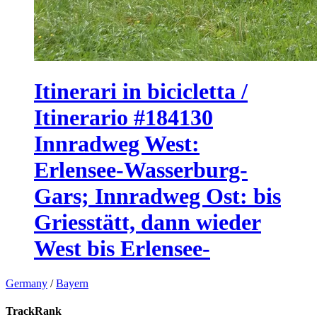
Itinerari in bicicletta /
Itinerario #184130
Innradweg West:
Erlensee-Wasserburg-
Gars; Innradweg Ost: bis
Griesstätt, dann wieder
West bis Erlensee-
Germany
/
Bayern
TrackRank