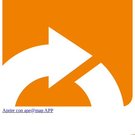
Aprire con ape@map APP