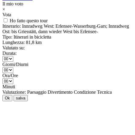
Il mio voto
×
Vota
Ho fatto questo tour
Itinerario:
Innradweg West: Erlensee-Wasserburg-Gars; Innradweg
Ost: bis Griesstätt, dann wieder West bis Erlensee-
Tipo:
Itinerari in bicicletta
Lunghezza:
81,8 km
Valutato su:
Durata:
Giorni/Diurni
Ora/Ore
Minuti
Valutazione:
Paesaggio
Divertimento
Condizione
Tecnica
Ok
salva