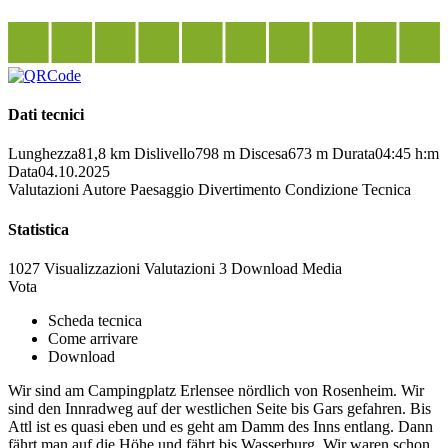
Dati tecnici
Lunghezza
81,8 km
Dislivello
798 m
Discesa
673 m
Durata
04:45 h:m
Data
04.10.2025
Valutazioni
Autore
Paesaggio
Divertimento
Condizione
Tecnica
Statistica
1027 Visualizzazioni
Valutazioni
3 Download
Media
Vota
Scheda tecnica
Come arrivare
Download
Wir sind am Campingplatz Erlensee nördlich von Rosenheim. Wir
sind den Innradweg auf der westlichen Seite bis Gars gefahren. Bis
Attl ist es quasi eben und es geht am Damm des Inns entlang. Dann
fährt man auf die Höhe und fährt bis Wasserburg. Wir waren schon