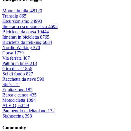
Mountain bike
48120
Transalp
865
Escursionismo
24993
Itinerario escursionistico
4692
Bicicletta da corsa
10444
Itinerari in bicicletta
8765
Bicicletta da trekking
6084
Nordic Walking
370
Corsa
1779
Via ferrata
487
Pattini in linea
213
Giro di sci
1856
Sci di fondo
827
Racchetta da neve
590
Slitta
115
Equitazione
182
Barca e canoa
435
Motocicletta
1094
ATV-Quad
59
Parapendio e deltaplano
132
Sightseeing
398
Community