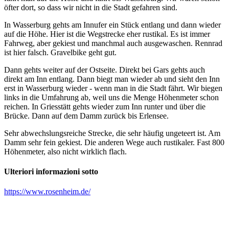
öfter dort, so dass wir nicht in die Stadt gefahren sind.
In Wasserburg gehts am Innufer ein Stück entlang und dann wieder
auf die Höhe. Hier ist die Wegstrecke eher rustikal. Es ist immer
Fahrweg, aber gekiest und manchmal auch ausgewaschen. Rennrad
ist hier falsch. Gravelbike geht gut.
Dann gehts weiter auf der Ostseite. Direkt bei Gars gehts auch
direkt am Inn entlang. Dann biegt man wieder ab und sieht den Inn
erst in Wasserburg wieder - wenn man in die Stadt fährt. Wir biegen
links in die Umfahrung ab, weil uns die Menge Höhenmeter schon
reichen. In Griesstätt gehts wieder zum Inn runter und über die
Brücke. Dann auf dem Damm zurück bis Erlensee.
Sehr abwechslungsreiche Strecke, die sehr häufig ungeteert ist. Am
Damm sehr fein gekiest. Die anderen Wege auch rustikaler. Fast 800
Höhenmeter, also nicht wirklich flach.
Ulteriori informazioni sotto
https://www.rosenheim.de/