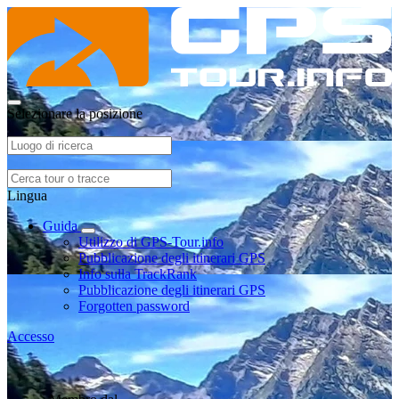
Selezionare la posizione
Lingua
Guida
Utilizzo di GPS-Tour.info
Pubblicazione degli itinerari GPS
Info sulla TrackRank
Pubblicazione degli itinerari GPS
Forgotten password
Accesso