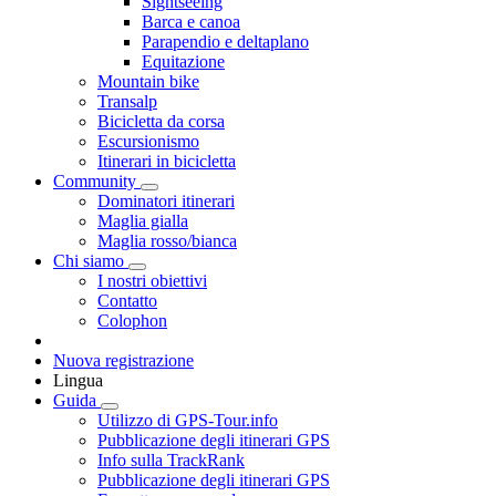
Sightseeing
Barca e canoa
Parapendio e deltaplano
Equitazione
Mountain bike
Transalp
Bicicletta da corsa
Escursionismo
Itinerari in bicicletta
Community
Dominatori itinerari
Maglia gialla
Maglia rosso/bianca
Chi siamo
I nostri obiettivi
Contatto
Colophon
Nuova registrazione
Lingua
Guida
Utilizzo di GPS-Tour.info
Pubblicazione degli itinerari GPS
Info sulla TrackRank
Pubblicazione degli itinerari GPS