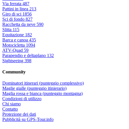
Via ferrata
487
Pattini in linea
213
Giro di sci
1856
Sci di fondo
827
Racchetta da neve
590
Slitta
115
Equitazione
182
Barca e canoa
435
Motocicletta
1094
ATV-Quad
59
Parapendio e deltaplano
132
Sightseeing
398
Community
Dominatori itinerari (punteggio complessivo)
Maglie gialle (punteggio itinierario)
Maglia rossa e bianca (punteggio montagna)
Condizioni di utilizzo
Chi siamo
Contatto
Protezione dei dati
Pubblicità su GPS-Tour.info