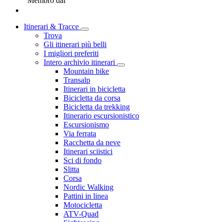
Membro dal
Itinerari & Tracce
Trova
Gli itinerari più belli
I migliori preferiti
Intero archivio itinerari
Mountain bike
Transalp
Itinerari in bicicletta
Bicicletta da corsa
Bicicletta da trekking
Itinerario escursionistico
Escursionismo
Via ferrata
Racchetta da neve
Itinerari sciistici
Sci di fondo
Slitta
Corsa
Nordic Walking
Pattini in linea
Motocicletta
ATV-Quad