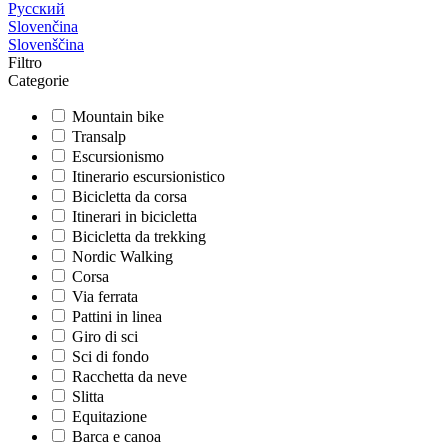
Русский
Slovenčina
Slovenščina
Filtro
Categorie
Mountain bike
Transalp
Escursionismo
Itinerario escursionistico
Bicicletta da corsa
Itinerari in bicicletta
Bicicletta da trekking
Nordic Walking
Corsa
Via ferrata
Pattini in linea
Giro di sci
Sci di fondo
Racchetta da neve
Slitta
Equitazione
Barca e canoa