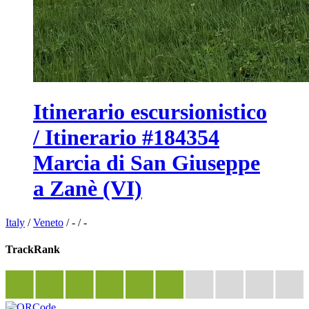
Itinerario escursionistico
/ Itinerario #184354
Marcia di San Giuseppe
a Zanè (VI)
Italy
/
Veneto
/
-
/
-
TrackRank