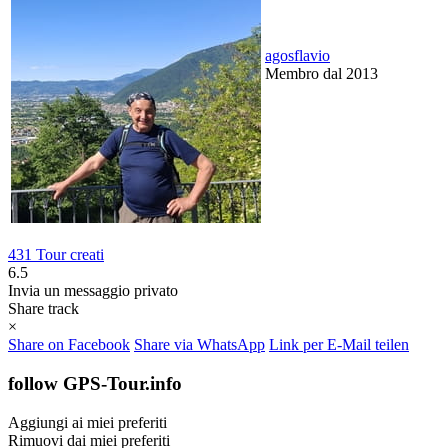
agosflavio
Membro dal 2013
431 Tour creati
6.5
Invia un messaggio privato
Share track
×
Share on Facebook
Share via WhatsApp
Link per E-Mail teilen
follow GPS-Tour.info
Aggiungi ai miei preferiti
Rimuovi dai miei preferiti