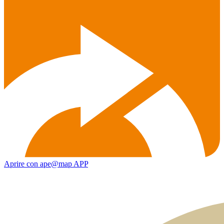
Aprire con ape@map APP