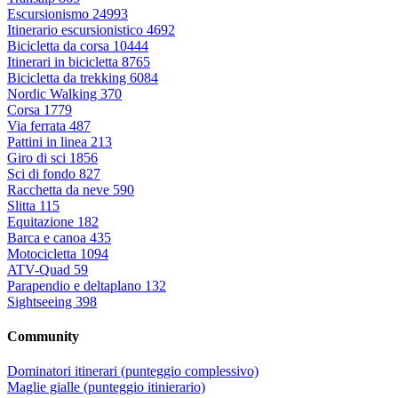
Escursionismo
24993
Itinerario escursionistico
4692
Bicicletta da corsa
10444
Itinerari in bicicletta
8765
Bicicletta da trekking
6084
Nordic Walking
370
Corsa
1779
Via ferrata
487
Pattini in linea
213
Giro di sci
1856
Sci di fondo
827
Racchetta da neve
590
Slitta
115
Equitazione
182
Barca e canoa
435
Motocicletta
1094
ATV-Quad
59
Parapendio e deltaplano
132
Sightseeing
398
Community
Dominatori itinerari (punteggio complessivo)
Maglie gialle (punteggio itinierario)