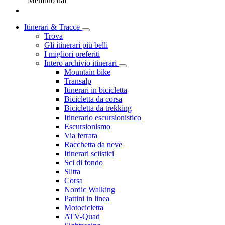
Membro dal
Itinerari & Tracce
Trova
Gli itinerari più belli
I migliori preferiti
Intero archivio itinerari
Mountain bike
Transalp
Itinerari in bicicletta
Bicicletta da corsa
Bicicletta da trekking
Itinerario escursionistico
Escursionismo
Via ferrata
Racchetta da neve
Itinerari sciistici
Sci di fondo
Slitta
Corsa
Nordic Walking
Pattini in linea
Motocicletta
ATV-Quad