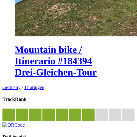
Mountain bike /
Itinerario #184394
Drei-Gleichen-Tour
Germany
/
Thüringen
TrackRank
Dati tecnici