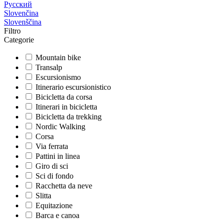
Русский
Slovenčina
Slovenščina
Filtro
Categorie
Mountain bike
Transalp
Escursionismo
Itinerario escursionistico
Bicicletta da corsa
Itinerari in bicicletta
Bicicletta da trekking
Nordic Walking
Corsa
Via ferrata
Pattini in linea
Giro di sci
Sci di fondo
Racchetta da neve
Slitta
Equitazione
Barca e canoa