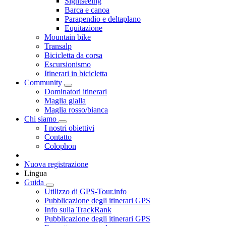
Sightseeing
Barca e canoa
Parapendio e deltaplano
Equitazione
Mountain bike
Transalp
Bicicletta da corsa
Escursionismo
Itinerari in bicicletta
Community
Dominatori itinerari
Maglia gialla
Maglia rosso/bianca
Chi siamo
I nostri obiettivi
Contatto
Colophon
Nuova registrazione
Lingua
Guida
Utilizzo di GPS-Tour.info
Pubblicazione degli itinerari GPS
Info sulla TrackRank
Pubblicazione degli itinerari GPS