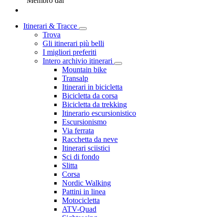
Membro dal
Itinerari & Tracce
Trova
Gli itinerari più belli
I migliori preferiti
Intero archivio itinerari
Mountain bike
Transalp
Itinerari in bicicletta
Bicicletta da corsa
Bicicletta da trekking
Itinerario escursionistico
Escursionismo
Via ferrata
Racchetta da neve
Itinerari sciistici
Sci di fondo
Slitta
Corsa
Nordic Walking
Pattini in linea
Motocicletta
ATV-Quad