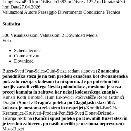
Lunghezza
49,0 km
Dislivello
1382 m
Discesa
1252 m
Durata
04:30
h:m
Data
27.04.2026
Valutazioni
Autore
Paesaggio
Divertimento
Condizione
Tecnica
Statistica
306 Visualizzazioni
Valutazioni
2 Download
Media
Vota
Scheda tecnica
Come arrivare
Download
Buzet-Sveti Ivan-Selca-Cunj-Staza sedam slapova (
Znamenita
pohodniška steza je na tem predelu označena kot dvonamenska
pot, zato vožnja s kolesom tu ni sporna. Je pa potrebno biti
pazljiv zaradi velikega števila pohodnikov., mestoma je steza
precej kamnita in zahteva kar nekaj kolesarskega znanja
)-
Kuhari-Kotli-Brnobići-Hum-Erkovčići-Počivališče Rebri-Grdinići-
Draguć (
Spust z Draguča poteka po Glagoljaški stazi 502,
kolovoz je mestoma zelo strm in nesprijet
)-Korelići-Buršići-
Kramenjica-Krušvari-Prodani-Peničići-Sveti Donat-Bržendi-
Tičarija-Škrbina (
Končni spust poteka po Downhill Buzet stezi in
je izredno zahteven, po naših merilih je mestoma neprevozen
)-
Most-Buzet