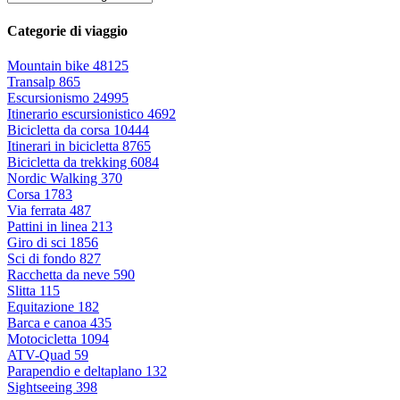
Categorie di viaggio
Mountain bike
48125
Transalp
865
Escursionismo
24995
Itinerario escursionistico
4692
Bicicletta da corsa
10444
Itinerari in bicicletta
8765
Bicicletta da trekking
6084
Nordic Walking
370
Corsa
1783
Via ferrata
487
Pattini in linea
213
Giro di sci
1856
Sci di fondo
827
Racchetta da neve
590
Slitta
115
Equitazione
182
Barca e canoa
435
Motocicletta
1094
ATV-Quad
59
Parapendio e deltaplano
132
Sightseeing
398