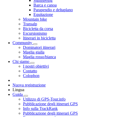
Sightseeing
Barca e canoa
Parapendio e deltaplano
Equitazione
Mountain bike
Transalp
Bicicletta da corsa
Escursionismo
Itinerari in bicicletta
Community
Dominatori itinerari
Maglia gialla
Maglia rosso/bianca
Chi siamo
I nostri obiettivi
Contatto
Colophon
Nuova registrazione
Lingua
Guida
Utilizzo di GPS-Tour.info
Pubblicazione degli itinerari GPS
Info sulla TrackRank
Pubblicazione degli itinerari GPS