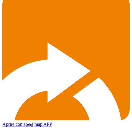
Aprire con ape@map APP