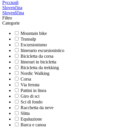
Русский
Slovenčina
Slovenščina
Filtro
Categorie
Mountain bike
Transalp
Escursionismo
Itinerario escursionistico
Bicicletta da corsa
Itinerari in bicicletta
Bicicletta da trekking
Nordic Walking
Corsa
Via ferrata
Pattini in linea
Giro di sci
Sci di fondo
Racchetta da neve
Slitta
Equitazione
Barca e canoa