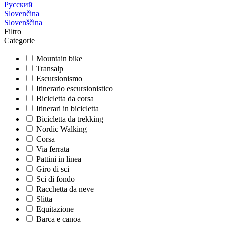
Русский
Slovenčina
Slovenščina
Filtro
Categorie
Mountain bike
Transalp
Escursionismo
Itinerario escursionistico
Bicicletta da corsa
Itinerari in bicicletta
Bicicletta da trekking
Nordic Walking
Corsa
Via ferrata
Pattini in linea
Giro di sci
Sci di fondo
Racchetta da neve
Slitta
Equitazione
Barca e canoa