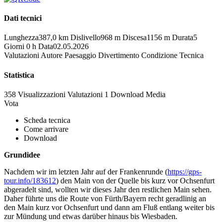
Dati tecnici
Lunghezza
387,0 km
Dislivello
968 m
Discesa
1156 m
Durata
5
Giorni 0 h
Data
02.05.2026
Valutazioni
Autore
Paesaggio
Divertimento
Condizione
Tecnica
Statistica
358 Visualizzazioni
Valutazioni
1 Download
Media
Vota
Scheda tecnica
Come arrivare
Download
Grundidee
Nachdem wir im letzten Jahr auf der Frankenrunde (
https://gps-
tour.info/183612
) den Main von der Quelle bis kurz vor Ochsenfurt
abgeradelt sind, wollten wir dieses Jahr den restlichen Main sehen.
Daher führte uns die Route von Fürth/Bayern recht geradlinig an
den Main kurz vor Ochsenfurt und dann am Fluß entlang weiter bis
zur Mündung und etwas darüber hinaus bis Wiesbaden.