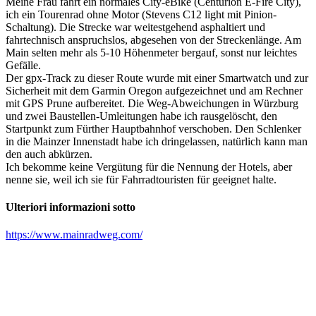
Meine Frau fährt ein normales City-eBike (Centurion E-Fire City),
ich ein Tourenrad ohne Motor (Stevens C12 light mit Pinion-
Schaltung). Die Strecke war weitestgehend asphaltiert und
fahrtechnisch anspruchslos, abgesehen von der Streckenlänge. Am
Main selten mehr als 5-10 Höhenmeter bergauf, sonst nur leichtes
Gefälle.
Der gpx-Track zu dieser Route wurde mit einer Smartwatch und zur
Sicherheit mit dem Garmin Oregon aufgezeichnet und am Rechner
mit GPS Prune aufbereitet. Die Weg-Abweichungen in Würzburg
und zwei Baustellen-Umleitungen habe ich rausgelöscht, den
Startpunkt zum Fürther Hauptbahnhof verschoben. Den Schlenker
in die Mainzer Innenstadt habe ich dringelassen, natürlich kann man
den auch abkürzen.
Ich bekomme keine Vergütung für die Nennung der Hotels, aber
nenne sie, weil ich sie für Fahrradtouristen für geeignet halte.
Ulteriori informazioni sotto
https://www.mainradweg.com/