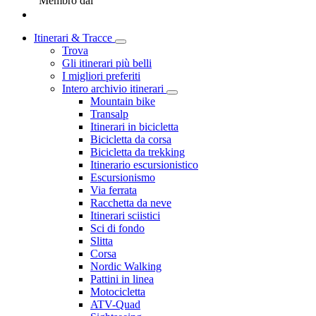
Membro dal
Itinerari & Tracce
Trova
Gli itinerari più belli
I migliori preferiti
Intero archivio itinerari
Mountain bike
Transalp
Itinerari in bicicletta
Bicicletta da corsa
Bicicletta da trekking
Itinerario escursionistico
Escursionismo
Via ferrata
Racchetta da neve
Itinerari sciistici
Sci di fondo
Slitta
Corsa
Nordic Walking
Pattini in linea
Motocicletta
ATV-Quad