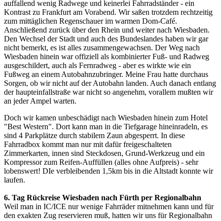
auffallend wenig Radwege und keinerlei Fahrradständer - ein
Kontrast zu Frankfurt am Vorabend. Wir saßen trotzdem rechtzeitig
zum mittäglichen Regenschauer im warmen Dom-Café.
Anschließend zurück über den Rhein und weiter nach Wiesbaden.
Den Wechsel der Stadt und auch des Bundeslandes haben wir gar
nicht bemerkt, es ist alles zusammengewachsen. Der Weg nach
Wiesbaden hinein war offiziell als kombinierter Fuß- und Radweg
ausgeschildert, auch als Fernradweg - aber es wirkte wie ein
Fußweg an einem Autobahnzubringer. Meine Frau hatte durchaus
Sorgen, ob wir nicht auf der Autobahn landen. Auch danach entlang
der haupteinfallstraße war nicht so angenehm, vorallem mußten wir
an jeder Ampel warten.
Doch wir kamen unbeschädigt nach Wiesbaden hinein zum Hotel
"Best Western". Dort kann man in die Tiefgarage hineinradeln, es
sind 4 Parkplätze durch stabilem Zaun abgesperrt. In diese
Fahrradbox kommt man nur mit dafür freigeschalteten
Zimmerkarten, innen sind Steckdosen, Grund-Werkzeug und ein
Kompressor zum Reifen-Auffüllen (alles ohne Aufpreis) - sehr
lobenswert! DIe verbleibenden 1,5km bis in die Altstadt konnte wir
laufen.
6. Tag Rückreise Wiesbaden nach Fürth per Regionalbahn
Weil man in IC/ICE nur wenige Fahrräder mitnehmen kann und für
den exakten Zug reservieren muß, hatten wir uns für Regionalbahn