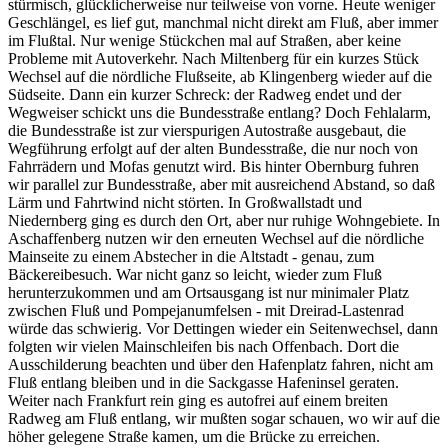
stürmisch, glücklicherweise nur teilweise von vorne. Heute weniger
Geschlängel, es lief gut, manchmal nicht direkt am Fluß, aber immer
im Flußtal. Nur wenige Stückchen mal auf Straßen, aber keine
Probleme mit Autoverkehr. Nach Miltenberg für ein kurzes Stück
Wechsel auf die nördliche Flußseite, ab Klingenberg wieder auf die
Südseite. Dann ein kurzer Schreck: der Radweg endet und der
Wegweiser schickt uns die Bundesstraße entlang? Doch Fehlalarm,
die Bundesstraße ist zur vierspurigen Autostraße ausgebaut, die
Wegführung erfolgt auf der alten Bundesstraße, die nur noch von
Fahrrädern und Mofas genutzt wird. Bis hinter Obernburg fuhren
wir parallel zur Bundesstraße, aber mit ausreichend Abstand, so daß
Lärm und Fahrtwind nicht störten. In Großwallstadt und
Niedernberg ging es durch den Ort, aber nur ruhige Wohngebiete. In
Aschaffenberg nutzen wir den erneuten Wechsel auf die nördliche
Mainseite zu einem Abstecher in die Altstadt - genau, zum
Bäckereibesuch. War nicht ganz so leicht, wieder zum Fluß
herunterzukommen und am Ortsausgang ist nur minimaler Platz
zwischen Fluß und Pompejanumfelsen - mit Dreirad-Lastenrad
würde das schwierig. Vor Dettingen wieder ein Seitenwechsel, dann
folgten wir vielen Mainschleifen bis nach Offenbach. Dort die
Ausschilderung beachten und über den Hafenplatz fahren, nicht am
Fluß entlang bleiben und in die Sackgasse Hafeninsel geraten.
Weiter nach Frankfurt rein ging es autofrei auf einem breiten
Radweg am Fluß entlang, wir mußten sogar schauen, wo wir auf die
höher gelegene Straße kamen, um die Brücke zu erreichen.