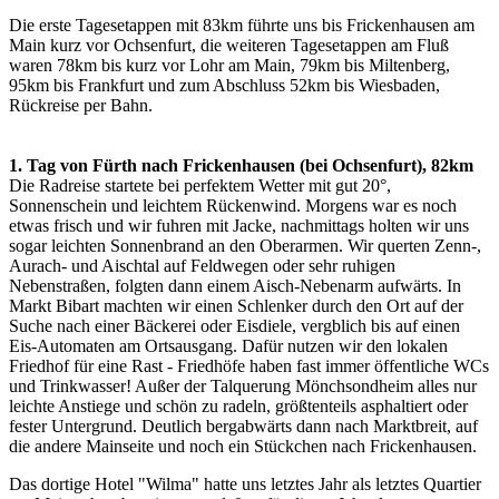
Die erste Tagesetappen mit 83km führte uns bis Frickenhausen am
Main kurz vor Ochsenfurt, die weiteren Tagesetappen am Fluß
waren 78km bis kurz vor Lohr am Main, 79km bis Miltenberg,
95km bis Frankfurt und zum Abschluss 52km bis Wiesbaden,
Rückreise per Bahn.
1. Tag von Fürth nach Frickenhausen (bei Ochsenfurt), 82km
Die Radreise startete bei perfektem Wetter mit gut 20°,
Sonnenschein und leichtem Rückenwind. Morgens war es noch
etwas frisch und wir fuhren mit Jacke, nachmittags holten wir uns
sogar leichten Sonnenbrand an den Oberarmen. Wir querten Zenn-,
Aurach- und Aischtal auf Feldwegen oder sehr ruhigen
Nebenstraßen, folgten dann einem Aisch-Nebenarm aufwärts. In
Markt Bibart machten wir einen Schlenker durch den Ort auf der
Suche nach einer Bäckerei oder Eisdiele, vergblich bis auf einen
Eis-Automaten am Ortsausgang. Dafür nutzen wir den lokalen
Friedhof für eine Rast - Friedhöfe haben fast immer öffentliche WCs
und Trinkwasser! Außer der Talquerung Mönchsondheim alles nur
leichte Anstiege und schön zu radeln, größtenteils asphaltiert oder
fester Untergrund. Deutlich bergabwärts dann nach Marktbreit, auf
die andere Mainseite und noch ein Stückchen nach Frickenhausen.
Das dortige Hotel "Wilma" hatte uns letztes Jahr als letztes Quartier