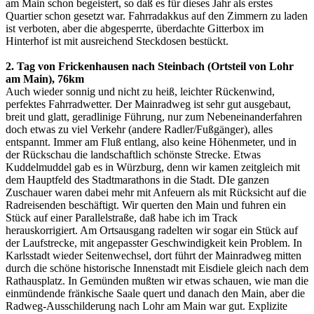
am Main schon begeistert, so daß es für dieses Jahr als erstes
Quartier schon gesetzt war. Fahrradakkus auf den Zimmern zu laden
ist verboten, aber die abgesperrte, überdachte Gitterbox im
Hinterhof ist mit ausreichend Steckdosen bestückt.
2. Tag von Frickenhausen nach Steinbach (Ortsteil von Lohr
am Main), 76km
Auch wieder sonnig und nicht zu heiß, leichter Rückenwind,
perfektes Fahrradwetter. Der Mainradweg ist sehr gut ausgebaut,
breit und glatt, geradlinige Führung, nur zum Nebeneinanderfahren
doch etwas zu viel Verkehr (andere Radler/Fußgänger), alles
entspannt. Immer am Fluß entlang, also keine Höhenmeter, und in
der Rückschau die landschaftlich schönste Strecke. Etwas
Kuddelmuddel gab es in Würzburg, denn wir kamen zeitgleich mit
dem Hauptfeld des Stadtmarathons in die Stadt. DIe ganzen
Zuschauer waren dabei mehr mit Anfeuern als mit Rücksicht auf die
Radreisenden beschäftigt. Wir querten den Main und fuhren ein
Stück auf einer Parallelstraße, daß habe ich im Track
herauskorrigiert. Am Ortsausgang radelten wir sogar ein Stück auf
der Laufstrecke, mit angepasster Geschwindigkeit kein Problem. In
Karlsstadt wieder Seitenwechsel, dort führt der Mainradweg mitten
durch die schöne historische Innenstadt mit Eisdiele gleich nach dem
Rathausplatz. In Gemünden mußten wir etwas schauen, wie man die
einmündende fränkische Saale quert und danach den Main, aber die
Radweg-Ausschilderung nach Lohr am Main war gut. Explizite