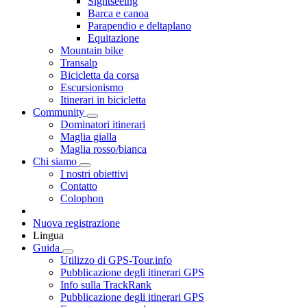
Sightseeing
Barca e canoa
Parapendio e deltaplano
Equitazione
Mountain bike
Transalp
Bicicletta da corsa
Escursionismo
Itinerari in bicicletta
Community
Dominatori itinerari
Maglia gialla
Maglia rosso/bianca
Chi siamo
I nostri obiettivi
Contatto
Colophon
Nuova registrazione
Lingua
Guida
Utilizzo di GPS-Tour.info
Pubblicazione degli itinerari GPS
Info sulla TrackRank
Pubblicazione degli itinerari GPS