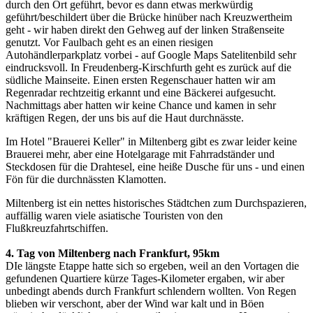
durch den Ort geführt, bevor es dann etwas merkwürdig
geführt/beschildert über die Brücke hinüber nach Kreuzwertheim
geht - wir haben direkt den Gehweg auf der linken Straßenseite
genutzt. Vor Faulbach geht es an einen riesigen
Autohändlerparkplatz vorbei - auf Google Maps Satelitenbild sehr
eindrucksvoll. In Freudenberg-Kirschfurth geht es zurück auf die
südliche Mainseite. Einen ersten Regenschauer hatten wir am
Regenradar rechtzeitig erkannt und eine Bäckerei aufgesucht.
Nachmittags aber hatten wir keine Chance und kamen in sehr
kräftigen Regen, der uns bis auf die Haut durchnässte.
Im Hotel "Brauerei Keller" in Miltenberg gibt es zwar leider keine
Brauerei mehr, aber eine Hotelgarage mit Fahrradständer und
Steckdosen für die Drahtesel, eine heiße Dusche für uns - und einen
Fön für die durchnässten Klamotten.
Miltenberg ist ein nettes historisches Städtchen zum Durchspazieren,
auffällig waren viele asiatische Touristen von den
Flußkreuzfahrtschiffen.
4. Tag von Miltenberg nach Frankfurt, 95km
DIe längste Etappe hatte sich so ergeben, weil an den Vortagen die
gefundenen Quartiere kürze Tages-Kilometer ergaben, wir aber
unbedingt abends durch Frankfurt schlendern wollten. Von Regen
blieben wir verschont, aber der Wind war kalt und in Böen