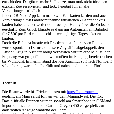
entschieden. Da gibt es mehr Stellplätze, man muß nicht für einen
exakten Zug reservieren, und trotz Feiertag fuhren alle
Verbindungen stündlich.
In der DB-Next-App kann man zwar Fahrkarten kaufen und auch
Verbindungen mit Fahrradmitnahme raussuchen - Fahrradtickets
kaufen habe ich aber weder dort noch per Handy über die Webseite
geschafft. Zum Glück klappte es dann am Automaten am Bahnhof,
für 7,50€ pro Rad ein deutschlandweit gültiges Tagesticket zu
kaufen.
Doch die Bahn ist kreativ mit Problemen: auf der ersten Etappe
wurde spontan in Darmstadt unsere Zughälfte abgekoppelt, den
Anschlußzug in Aschaffenburg verpassten wir um eine Minute, der
Folgezug war gut gefüllt und wir mußten im Eingangsbereich stehen
bis Würzburg. Immerhin stand dort der Anschlußzug nach Nürnberg
schon bereit, war nicht überfüllt und nahezu pünktlich in Fürth.
Technik
Die Route wurde bis Frickenhausen mit
https://bikerouter.de
geplant, am Main selbst folgten wir dem Mainradweg. Die gpx-
Datein für alle Etappen wurden sowohl am Smartphone in OSMand
importiert als auch in einen Garmin Oregon 450 eingespielt, zur
dauerhaften Anzeige während der Fahrt.