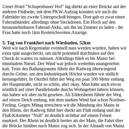
Unser Hotel "Schopenhauer Hof" lag direkt an einer Brücke auf der
anderen Flußseite, mit dem PKW-Aufzug konnten wir auch die
Fahrräder ins zweite Untergeschoß bringen. Dort gab es zwar einen
Fahrradständer, allerdings ohne Steckdosen. Ein Hoch auf den
herausnehmbaren Fahrrad-Akku, um ihn im Zimmer zu laden - die
Frau hatte noch 1km Restreichweiten-Anzeige.
5. Tag von Frankfurt nach Wiesbaden, 52km
Weil wir nach Regenradar eventuell nass werden würden, haben wir
extra spät ausgecheckt, um nicht potentiell durchnässt auf den
Check-In warten zu müssen. Allerdings blieb es bis Mainz bei
minimalem Niesel. Der Wind war jedoch weiterhin unangenehm
kalt. Trotz des Ballungsraums führte der Radweg überwiegend
durchs Grüne, um den Industriepark Höchst wurden wir südlich
herumgeführt. In Okriftel führt der Weg ein paar 100 Meter entlang
der Hauptstraße, nicht so schön, aber okay. Man hätte auch etwas
nördlich auf einer Parallelstraße durchs Wohngebiet fahren können,
das haben wir aber nicht gesehen. Ab Eddersheim führte der Weg
auf einem Deich entlang, mit dem starken Wind fast schon Nordsee-
Feeling. Gegen Mittag erreichten wir die Mündung des Mains in
den Rhein, der Radweg führt hier direkt am Fluß entlang und der
Fluß-Kilometer "Null" ist deutlich sichtbar auf einem Felsen
markiert. Der Rhein ist deutlich breiter als der Main, die Fahrt über
die Brücke hinüber nach Mainz zog sich. In der Altstadt von Mainz