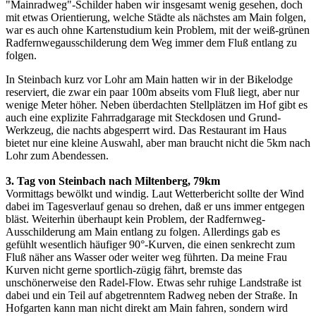
"Mainradweg"-Schilder haben wir insgesamt wenig gesehen, doch
mit etwas Orientierung, welche Städte als nächstes am Main folgen,
war es auch ohne Kartenstudium kein Problem, mit der weiß-grünen
Radfernwegausschilderung dem Weg immer dem Fluß entlang zu
folgen.
In Steinbach kurz vor Lohr am Main hatten wir in der Bikelodge
reserviert, die zwar ein paar 100m abseits vom Fluß liegt, aber nur
wenige Meter höher. Neben überdachten Stellplätzen im Hof gibt es
auch eine explizite Fahrradgarage mit Steckdosen und Grund-
Werkzeug, die nachts abgesperrt wird. Das Restaurant im Haus
bietet nur eine kleine Auswahl, aber man braucht nicht die 5km nach
Lohr zum Abendessen.
3. Tag von Steinbach nach Miltenberg, 79km
Vormittags bewölkt und windig. Laut Wetterbericht sollte der Wind
dabei im Tagesverlauf genau so drehen, daß er uns immer entgegen
bläst. Weiterhin überhaupt kein Problem, der Radfernweg-
Ausschilderung am Main entlang zu folgen. Allerdings gab es
gefühlt wesentlich häufiger 90°-Kurven, die einen senkrecht zum
Fluß näher ans Wasser oder weiter weg führten. Da meine Frau
Kurven nicht gerne sportlich-zügig fährt, bremste das
unschönerweise den Radel-Flow. Etwas sehr ruhige Landstraße ist
dabei und ein Teil auf abgetrenntem Radweg neben der Straße. In
Hofgarten kann man nicht direkt am Main fahren, sondern wird