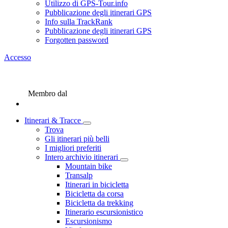
Utilizzo di GPS-Tour.info
Pubblicazione degli itinerari GPS
Info sulla TrackRank
Pubblicazione degli itinerari GPS
Forgotten password
Accesso
Membro dal
Itinerari & Tracce
Trova
Gli itinerari più belli
I migliori preferiti
Intero archivio itinerari
Mountain bike
Transalp
Itinerari in bicicletta
Bicicletta da corsa
Bicicletta da trekking
Itinerario escursionistico
Escursionismo