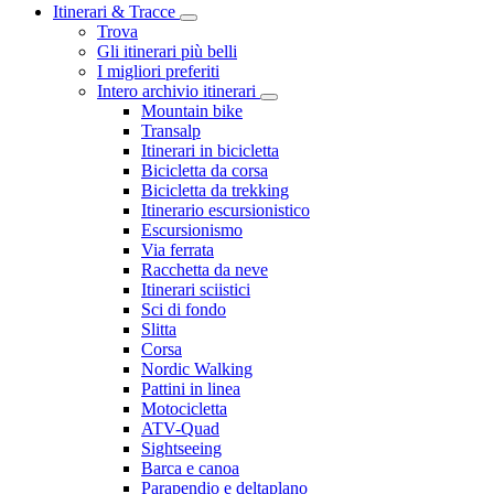
Itinerari & Tracce
Trova
Gli itinerari più belli
I migliori preferiti
Intero archivio itinerari
Mountain bike
Transalp
Itinerari in bicicletta
Bicicletta da corsa
Bicicletta da trekking
Itinerario escursionistico
Escursionismo
Via ferrata
Racchetta da neve
Itinerari sciistici
Sci di fondo
Slitta
Corsa
Nordic Walking
Pattini in linea
Motocicletta
ATV-Quad
Sightseeing
Barca e canoa
Parapendio e deltaplano