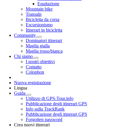
Equitazione
Mountain bike
Transalp
Bicicletta da corsa
Escursionismo
Itinerari in bicicletta
Community
Dominatori itinerari
Maglia gialla
Maglia rosso/bianca
Chi siamo
I nostri obiettivi
Contatto
Colophon
Nuova registrazione
Lingua
Guida
Utilizzo di GPS-Tour.info
Pubblicazione degli itinerari GPS
Info sulla TrackRank
Pubblicazione degli itinerari GPS
Forgotten password
Crea nuovi itinerari