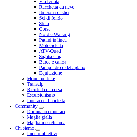
Via ferrata
Racchetta da neve
Itinerari sciistici
Sci di fondo
Slitta
Corsa
Nordic Walking
Pattini in linea
Motocicletta
ATV-Quad
Sightseeing
Barca e canoa
Parapendio e deltaplano
Equitazione
Mountain bike
Transalp
Bicicletta da corsa
Escursionismo
Itinerari in bicicletta
Community
Dominatori itinerari
Maglia gialla
Maglia rosso/bianca
Chi siamo
I nostri obiettivi