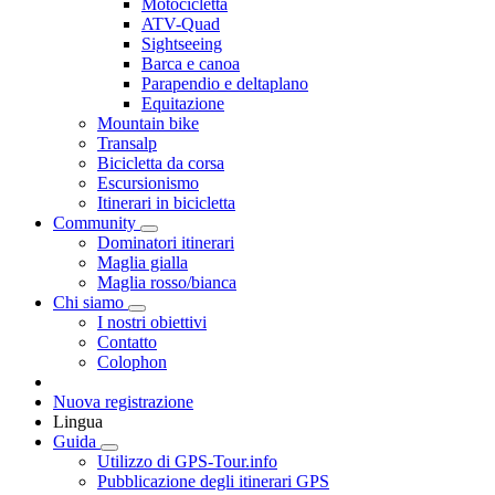
Motocicletta
ATV-Quad
Sightseeing
Barca e canoa
Parapendio e deltaplano
Equitazione
Mountain bike
Transalp
Bicicletta da corsa
Escursionismo
Itinerari in bicicletta
Community
Dominatori itinerari
Maglia gialla
Maglia rosso/bianca
Chi siamo
I nostri obiettivi
Contatto
Colophon
Nuova registrazione
Lingua
Guida
Utilizzo di GPS-Tour.info
Pubblicazione degli itinerari GPS