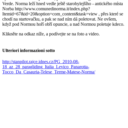
Verde. Norma leží hned vedle ještě starobylejšího - antického místa
Norba http://www.comunedinorma.it/index.php?
Itemid=67&id=20&option=com_content&task=view , přes které se
chodí na startovačku, a pak se nad ním dá poletovat. Ne ovšem,
když pod Normou hoří obří opuncie, a nad Normou poletuje kdeco.
Klikněte na odkaz níže, a podívejte se na foto a video.
Ulteriori informazioni sotto
http://stanpilot.rajce.idnes.cz/PG_2010-08-
18_az_28_paragliding_Italia_Levico_Panarotta-
Tocco_Da_Casauria-Telese_Terme-Matese-Norma/