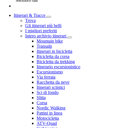
Membro dal
Itinerari & Tracce
Trova
Gli itinerari più belli
I migliori preferiti
Intero archivio itinerari
Mountain bike
Transalp
Itinerari in bicicletta
Bicicletta da corsa
Bicicletta da trekking
Itinerario escursionistico
Escursionismo
Via ferrata
Racchetta da neve
Itinerari sciistici
Sci di fondo
Slitta
Corsa
Nordic Walking
Pattini in linea
Motocicletta
ATV-Quad