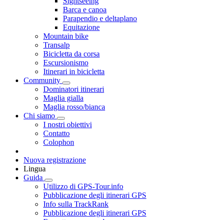
Sightseeing
Barca e canoa
Parapendio e deltaplano
Equitazione
Mountain bike
Transalp
Bicicletta da corsa
Escursionismo
Itinerari in bicicletta
Community
Dominatori itinerari
Maglia gialla
Maglia rosso/bianca
Chi siamo
I nostri obiettivi
Contatto
Colophon
Nuova registrazione
Lingua
Guida
Utilizzo di GPS-Tour.info
Pubblicazione degli itinerari GPS
Info sulla TrackRank
Pubblicazione degli itinerari GPS