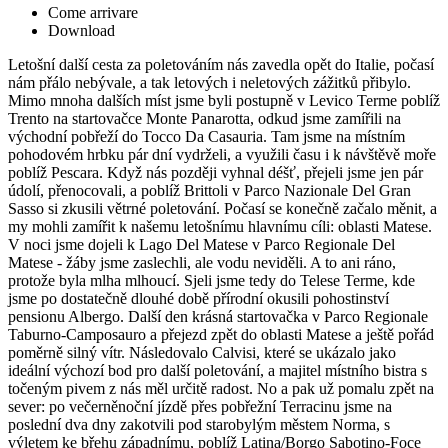
Come arrivare
Download
Letošní další cesta za poletováním nás zavedla opět do Italie, počasí
nám přálo nebývale, a tak letových i neletových zážitků přibylo.
Mimo mnoha dalších míst jsme byli postupně v Levico Terme poblíž
Trento na startovačce Monte Panarotta, odkud jsme zamířili na
východní pobřeží do Tocco Da Casauria. Tam jsme na místním
pohodovém hrbku pár dní vydrželi, a využili času i k návštěvě moře
poblíž Pescara. Když nás později vyhnal déšť, přejeli jsme jen pár
údolí, přenocovali, a poblíž Brittoli v Parco Nazionale Del Gran
Sasso si zkusili větrné poletování. Počasí se konečně začalo měnit, a
my mohli zamířit k našemu letošnímu hlavnímu cíli: oblasti Matese.
V noci jsme dojeli k Lago Del Matese v Parco Regionale Del
Matese - žáby jsme zaslechli, ale vodu neviděli. A to ani ráno,
protože byla mlha mlhoucí. Sjeli jsme tedy do Telese Terme, kde
jsme po dostatečně dlouhé době přírodní okusili pohostinství
pensionu Albergo. Další den krásná startovačka v Parco Regionale
Taburno-Camposauro a přejezd zpět do oblasti Matese a ještě pořád
poměrně silný vítr. Následovalo Calvisi, které se ukázalo jako
ideální výchozí bod pro další poletování, a majitel místního bistra s
točeným pivem z nás měl určitě radost. No a pak už pomalu zpět na
sever: po večerněnoční jízdě přes pobřežní Terracinu jsme na
poslední dva dny zakotvili pod starobylým městem Norma, s
výletem ke břehu západnímu, poblíž Latina/Borgo Sabotino-Foce