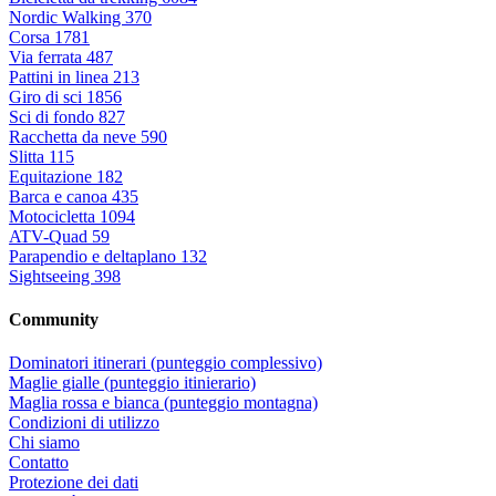
Nordic Walking
370
Corsa
1781
Via ferrata
487
Pattini in linea
213
Giro di sci
1856
Sci di fondo
827
Racchetta da neve
590
Slitta
115
Equitazione
182
Barca e canoa
435
Motocicletta
1094
ATV-Quad
59
Parapendio e deltaplano
132
Sightseeing
398
Community
Dominatori itinerari (punteggio complessivo)
Maglie gialle (punteggio itinierario)
Maglia rossa e bianca (punteggio montagna)
Condizioni di utilizzo
Chi siamo
Contatto
Protezione dei dati