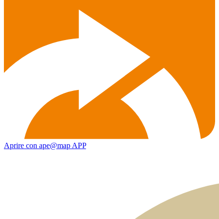
Aprire con ape@map APP