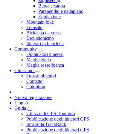
Sightseeing
Barca e canoa
Parapendio e deltaplano
Equitazione
Mountain bike
Transalp
Bicicletta da corsa
Escursionismo
Itinerari in bicicletta
Community
Dominatori itinerari
Maglia gialla
Maglia rosso/bianca
Chi siamo
I nostri obiettivi
Contatto
Colophon
Nuova registrazione
Lingua
Guida
Utilizzo di GPS-Tour.info
Pubblicazione degli itinerari GPS
Info sulla TrackRank
Pubblicazione degli itinerari GPS