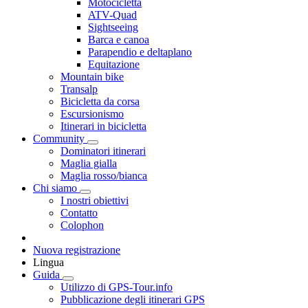
Motocicletta
ATV-Quad
Sightseeing
Barca e canoa
Parapendio e deltaplano
Equitazione
Mountain bike
Transalp
Bicicletta da corsa
Escursionismo
Itinerari in bicicletta
Community
Dominatori itinerari
Maglia gialla
Maglia rosso/bianca
Chi siamo
I nostri obiettivi
Contatto
Colophon
Nuova registrazione
Lingua
Guida
Utilizzo di GPS-Tour.info
Pubblicazione degli itinerari GPS