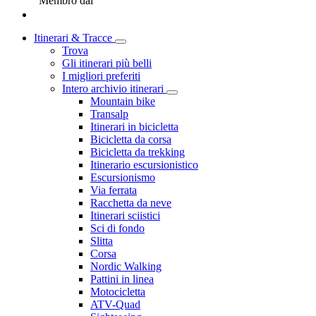
Membro dal
Itinerari & Tracce
Trova
Gli itinerari più belli
I migliori preferiti
Intero archivio itinerari
Mountain bike
Transalp
Itinerari in bicicletta
Bicicletta da corsa
Bicicletta da trekking
Itinerario escursionistico
Escursionismo
Via ferrata
Racchetta da neve
Itinerari sciistici
Sci di fondo
Slitta
Corsa
Nordic Walking
Pattini in linea
Motocicletta
ATV-Quad