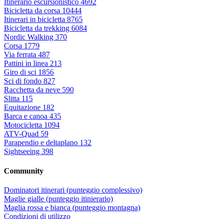
Itinerario escursionistico
4692
Bicicletta da corsa
10444
Itinerari in bicicletta
8765
Bicicletta da trekking
6084
Nordic Walking
370
Corsa
1779
Via ferrata
487
Pattini in linea
213
Giro di sci
1856
Sci di fondo
827
Racchetta da neve
590
Slitta
115
Equitazione
182
Barca e canoa
435
Motocicletta
1094
ATV-Quad
59
Parapendio e deltaplano
132
Sightseeing
398
Community
Dominatori itinerari (punteggio complessivo)
Maglie gialle (punteggio itinierario)
Maglia rossa e bianca (punteggio montagna)
Condizioni di utilizzo