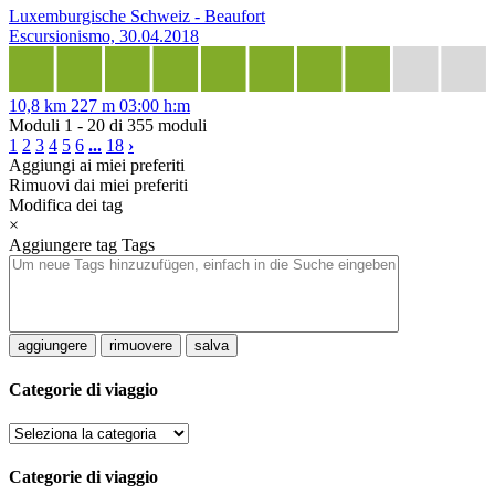
Luxemburgische Schweiz - Beaufort
Escursionismo, 30.04.2018
10,8 km
227 m
03:00 h:m
Moduli 1 - 20 di 355 moduli
1
2
3
4
5
6
...
18
›
Aggiungi ai miei preferiti
Rimuovi dai miei preferiti
Modifica dei tag
×
Aggiungere tag
Tags
aggiungere
rimuovere
salva
Categorie di viaggio
Categorie di viaggio