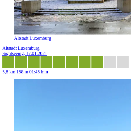
Altstadt Luxemburg
Altstadt Luxemburg
Sightseeing, 17.01.2021
5,8 km
158 m
01:45 h:m