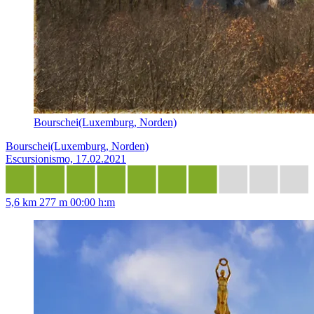
Bourschei(Luxemburg, Norden)
Bourschei(Luxemburg, Norden)
Escursionismo, 17.02.2021
5,6 km
277 m
00:00 h:m