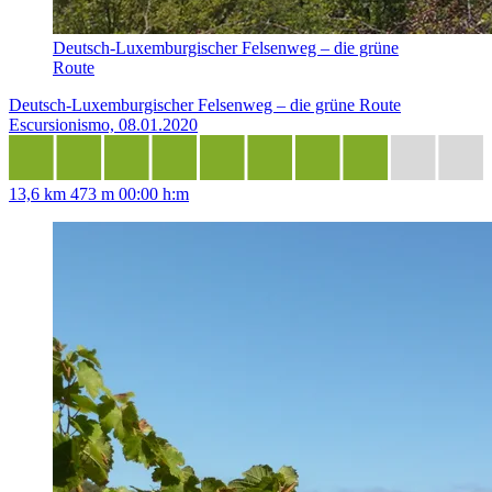
Deutsch-Luxemburgischer Felsenweg – die grüne
Route
Deutsch-Luxemburgischer Felsenweg – die grüne Route
Escursionismo, 08.01.2020
13,6 km
473 m
00:00 h:m