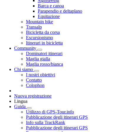
Sightseeing
Barca e canoa
Parapendio e deltaplano
Equitazione
Mountain bike
Transalp
Bicicletta da corsa
Escursionismo
Itinerari in bicicletta
Community
Dominatori itinerari
Maglia gialla
Maglia rosso/bianca
Chi siamo
I nostri obiettivi
Contatto
Colophon
Nuova registrazione
Lingua
Guida
Utilizzo di GPS-Tour.info
Pubblicazione degli itinerari GPS
Info sulla TrackRank
Pubblicazione degli itinerari GPS