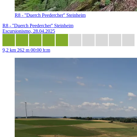
R8 - ''Duerch Peedercher'' Steinheim
R8 - ''Duerch Peedercher'' Steinheim
Escursionismo, 28.04.2025
9,2 km
262 m
00:00 h:m