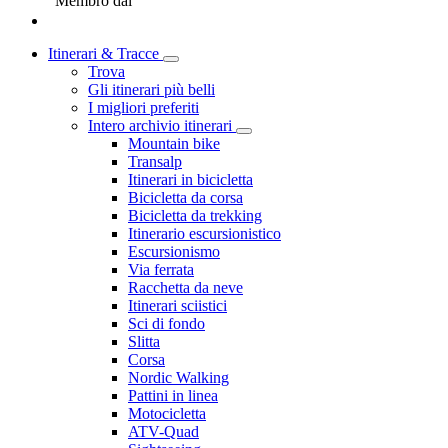
Membro dal
Itinerari & Tracce
Trova
Gli itinerari più belli
I migliori preferiti
Intero archivio itinerari
Mountain bike
Transalp
Itinerari in bicicletta
Bicicletta da corsa
Bicicletta da trekking
Itinerario escursionistico
Escursionismo
Via ferrata
Racchetta da neve
Itinerari sciistici
Sci di fondo
Slitta
Corsa
Nordic Walking
Pattini in linea
Motocicletta
ATV-Quad