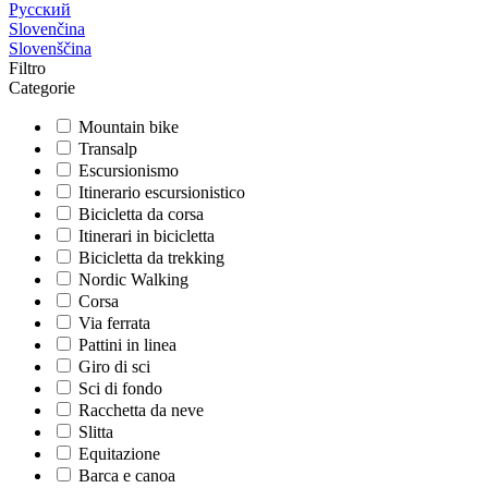
Русский
Slovenčina
Slovenščina
Filtro
Categorie
Mountain bike
Transalp
Escursionismo
Itinerario escursionistico
Bicicletta da corsa
Itinerari in bicicletta
Bicicletta da trekking
Nordic Walking
Corsa
Via ferrata
Pattini in linea
Giro di sci
Sci di fondo
Racchetta da neve
Slitta
Equitazione
Barca e canoa