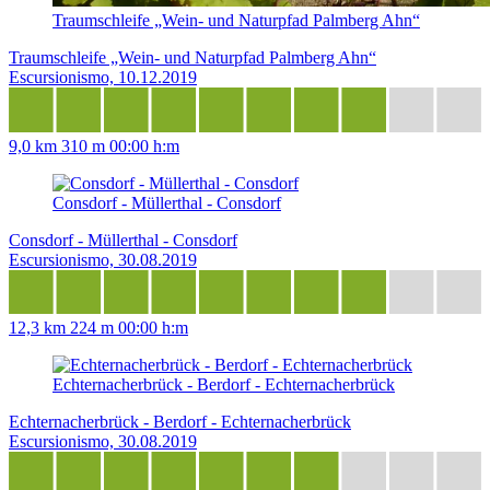
Traumschleife „Wein- und Naturpfad Palmberg Ahn“
Traumschleife „Wein- und Naturpfad Palmberg Ahn“
Escursionismo, 10.12.2019
9,0 km
310 m
00:00 h:m
Consdorf - Müllerthal - Consdorf
Consdorf - Müllerthal - Consdorf
Escursionismo, 30.08.2019
12,3 km
224 m
00:00 h:m
Echternacherbrück - Berdorf - Echternacherbrück
Echternacherbrück - Berdorf - Echternacherbrück
Escursionismo, 30.08.2019