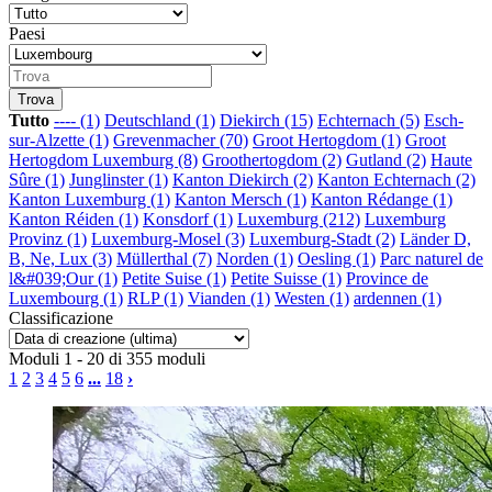
Paesi
Tutto
---- (1)
Deutschland (1)
Diekirch (15)
Echternach (5)
Esch-
sur-Alzette (1)
Grevenmacher (70)
Groot Hertogdom (1)
Groot
Hertogdom Luxemburg (8)
Groothertogdom (2)
Gutland (2)
Haute
Sûre (1)
Junglinster (1)
Kanton Diekirch (2)
Kanton Echternach (2)
Kanton Luxemburg (1)
Kanton Mersch (1)
Kanton Rédange (1)
Kanton Réiden (1)
Konsdorf (1)
Luxemburg (212)
Luxemburg
Provinz (1)
Luxemburg-Mosel (3)
Luxemburg-Stadt (2)
Länder D,
B, Ne, Lux (3)
Müllerthal (7)
Norden (1)
Oesling (1)
Parc naturel de
l&#039;Our (1)
Petite Suise (1)
Petite Suisse (1)
Province de
Luxembourg (1)
RLP (1)
Vianden (1)
Westen (1)
ardennen (1)
Classificazione
Moduli 1 - 20 di 355 moduli
1
2
3
4
5
6
...
18
›