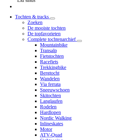
Lid sinds
Tochten & tracks
Zoeken
De mooiste tochten
De topfavorieten
Complete tochtenarchief
Mountainbike
Transalp
Fietstochten
Racefiets
Trekkingbike
Bergtocht
Wandelen
Via ferrata
Sneeuwschoen
Skitochten
Langlaufen
Rodelen
Hardlopen
Nordic Walking
Inlineskates
Motor
ATV-Quad