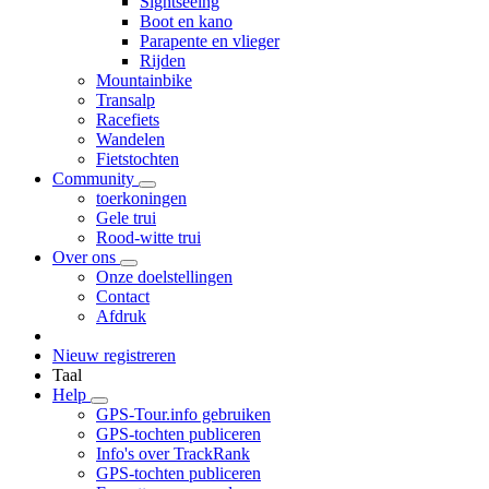
Sightseeing
Boot en kano
Parapente en vlieger
Rijden
Mountainbike
Transalp
Racefiets
Wandelen
Fietstochten
Community
toerkoningen
Gele trui
Rood-witte trui
Over ons
Onze doelstellingen
Contact
Afdruk
Nieuw registreren
Taal
Help
GPS-Tour.info gebruiken
GPS-tochten publiceren
Info's over TrackRank
GPS-tochten publiceren