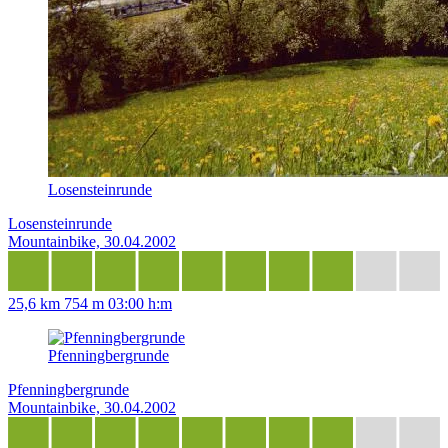
Losensteinrunde
Losensteinrunde
Mountainbike, 30.04.2002
25,6 km
754 m
03:00 h:m
Pfenningbergrunde
Pfenningbergrunde
Mountainbike, 30.04.2002