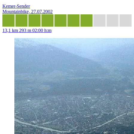
Kemer-Sender
Mountainbike, 27.07.2002
13,1 km
293 m
02:00 h:m