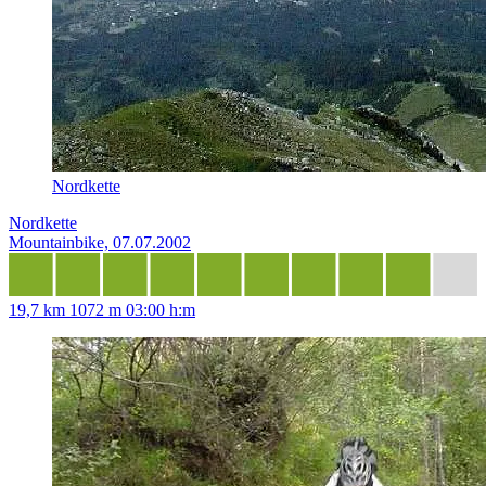
Nordkette
Nordkette
Mountainbike, 07.07.2002
19,7 km
1072 m
03:00 h:m