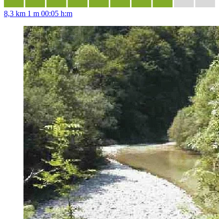
8,3 km
1 m
00:05 h:m