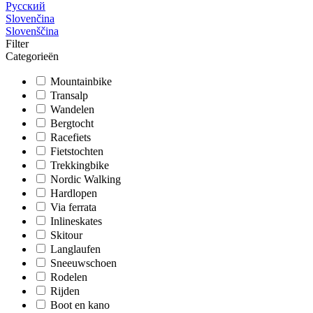
Русский
Slovenčina
Slovenščina
Filter
Categorieën
Mountainbike
Transalp
Wandelen
Bergtocht
Racefiets
Fietstochten
Trekkingbike
Nordic Walking
Hardlopen
Via ferrata
Inlineskates
Skitour
Langlaufen
Sneeuwschoen
Rodelen
Rijden
Boot en kano