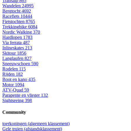
Transalp
865
Wandelen
24995
Bergtocht
4692
Racefiets
10444
Fietstochten
8765
Trekkingbike
6084
Nordic Walking
370
Hardlopen
1783
Via ferrata
487
Inlineskates
213
Skitour
1856
Langlaufen
827
Sneeuwschoen
590
Rodelen
115
Rijden
182
Boot en kano
435
Motor
1094
ATV-Quad
59
Parapente en vlieger
132
Sightseeing
398
Community
toerkoningen (algemeen klassement)
Gele truien (afstandsklassement)