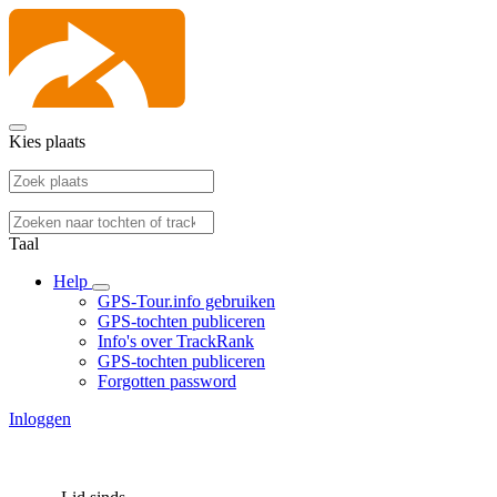
Kies plaats
Taal
Help
GPS-Tour.info gebruiken
GPS-tochten publiceren
Info's over TrackRank
GPS-tochten publiceren
Forgotten password
Inloggen