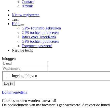
Contact
Afdruk
Nieuw registreren
Taal
Help
GPS-Tour.info gebruiken
GPS-tochten publiceren
Info's over TrackRank
GPS-tochten publiceren
Forgotten password
Nieuwe tocht
Inloggen
Ingelogd blijven
Login vergeten?
Cookies moeten worden aanvaard!
De cookiefunctie van uw browser is gedeactiveerd. Activeer de functi