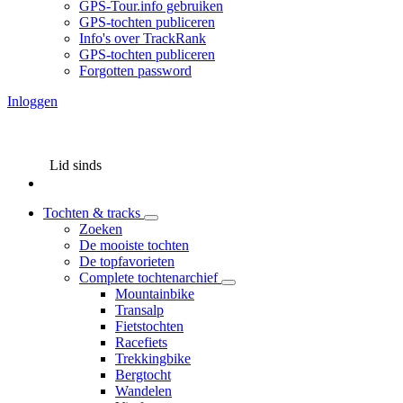
GPS-Tour.info gebruiken
GPS-tochten publiceren
Info's over TrackRank
GPS-tochten publiceren
Forgotten password
Inloggen
Lid sinds
Tochten & tracks
Zoeken
De mooiste tochten
De topfavorieten
Complete tochtenarchief
Mountainbike
Transalp
Fietstochten
Racefiets
Trekkingbike
Bergtocht
Wandelen