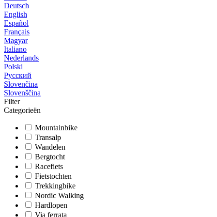
Deutsch
English
Español
Français
Magyar
Italiano
Nederlands
Polski
Русский
Slovenčina
Slovenščina
Filter
Categorieën
Mountainbike
Transalp
Wandelen
Bergtocht
Racefiets
Fietstochten
Trekkingbike
Nordic Walking
Hardlopen
Via ferrata