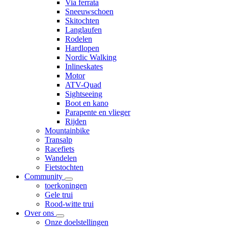
Via ferrata
Sneeuwschoen
Skitochten
Langlaufen
Rodelen
Hardlopen
Nordic Walking
Inlineskates
Motor
ATV-Quad
Sightseeing
Boot en kano
Parapente en vlieger
Rijden
Mountainbike
Transalp
Racefiets
Wandelen
Fietstochten
Community
toerkoningen
Gele trui
Rood-witte trui
Over ons
Onze doelstellingen