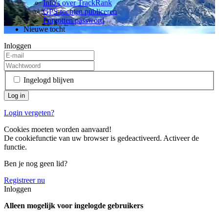
Info's over TrackRank
GPS-tochten publiceren
Forgotten password
Nieuwe tocht
Inloggen
Ingelogd blijven
Login vergeten?
Cookies moeten worden aanvaard!
De cookiefunctie van uw browser is gedeactiveerd. Activeer de
functie.
Ben je nog geen lid?
Registreer nu
Inloggen
Alleen mogelijk voor ingelogde gebruikers