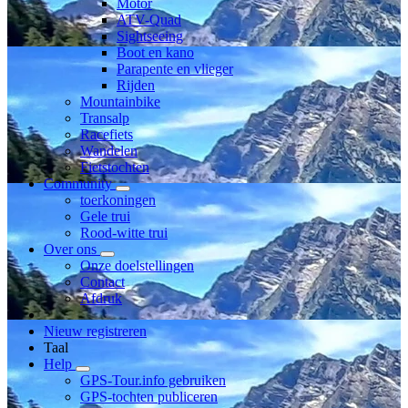
Motor
ATV-Quad
Sightseeing
Boot en kano
Parapente en vlieger
Rijden
Mountainbike
Transalp
Racefiets
Wandelen
Fietstochten
Community
toerkoningen
Gele trui
Rood-witte trui
Over ons
Onze doelstellingen
Contact
Afdruk
Nieuw registreren
Taal
Help
GPS-Tour.info gebruiken
GPS-tochten publiceren