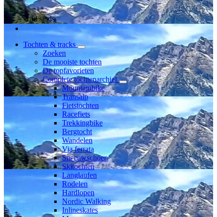
Lid sinds
Tochten & tracks
Zoeken
De mooiste tochten
De topfavorieten
Complete tochtenarchief
Mountainbike
Transalp
Fietstochten
Racefiets
Trekkingbike
Bergtocht
Wandelen
Via ferrata
Sneeuwschoen
Skitochten
Langlaufen
Rodelen
Hardlopen
Nordic Walking
Inlineskates