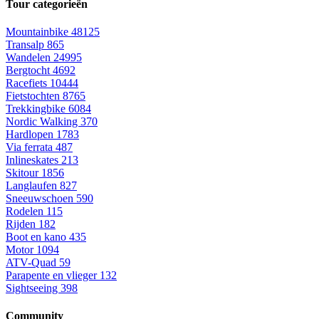
Tour categorieën
Mountainbike
48125
Transalp
865
Wandelen
24995
Bergtocht
4692
Racefiets
10444
Fietstochten
8765
Trekkingbike
6084
Nordic Walking
370
Hardlopen
1783
Via ferrata
487
Inlineskates
213
Skitour
1856
Langlaufen
827
Sneeuwschoen
590
Rodelen
115
Rijden
182
Boot en kano
435
Motor
1094
ATV-Quad
59
Parapente en vlieger
132
Sightseeing
398
Community