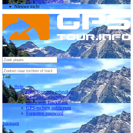
Forgotten password
Nieuwe tocht
Kies plaats
Taal
Help
GPS-Tour.info gebruiken
GPS-tochten publiceren
Info's over TrackRank
GPS-tochten publiceren
Forgotten password
Inloggen