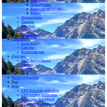
Sightseeing
Boot en kano
Parapente en vlieger
Rijden
Mountainbike
Transalp
Racefiets
Wandelen
Fietstochten
Community
toerkoningen
Gele trui
Rood-witte trui
Over ons
Onze doelstellingen
Contact
Afdruk
Nieuw registreren
Taal
Help
GPS-Tour.info gebruiken
GPS-tochten publiceren
Info's over TrackRank
GPS-tochten publiceren