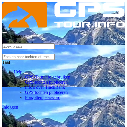
Kies plaats
Taal
Help
GPS-Tour.info gebruiken
GPS-tochten publiceren
Info's over TrackRank
GPS-tochten publiceren
Forgotten password
Inloggen