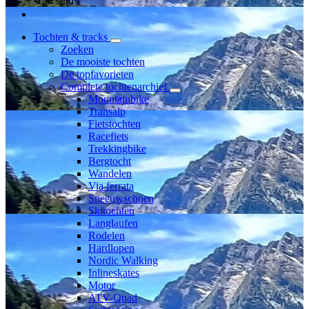
Lid sinds
Tochten & tracks
Zoeken
De mooiste tochten
De topfavorieten
Complete tochtenarchief
Mountainbike
Transalp
Fietstochten
Racefiets
Trekkingbike
Bergtocht
Wandelen
Via ferrata
Sneeuwschoen
Skitochten
Langlaufen
Rodelen
Hardlopen
Nordic Walking
Inlineskates
Motor
ATV-Quad