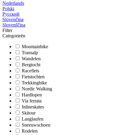
Nederlands
Polski
Русский
Slovenčina
Slovenščina
Filter
Categorieën
Mountainbike
Transalp
Wandelen
Bergtocht
Racefiets
Fietstochten
Trekkingbike
Nordic Walking
Hardlopen
Via ferrata
Inlineskates
Skitour
Langlaufen
Sneeuwschoen
Rodelen