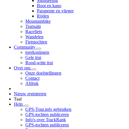
Sightseeing
Boot en kano
Parapente en vlieger
Rijden
Mountainbike
Transalp
Racefiets
Wandelen
Fietstochten
Community
toerkoningen
Gele trui
Rood-witte trui
Over ons
Onze doelstellingen
Contact
Afdruk
Nieuw registreren
Taal
Help
GPS-Tour.info gebruiken
GPS-tochten publiceren
Info's over TrackRank
GPS-tochten publiceren