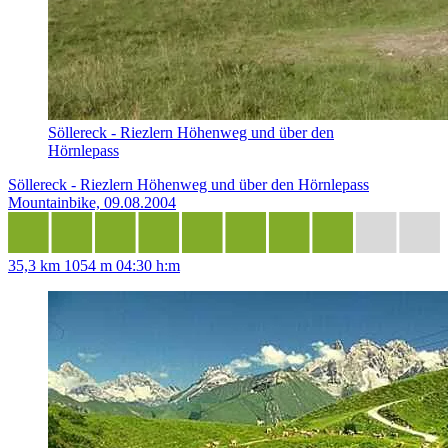
Söllereck - Riezlern Höhenweg und über den
Hörnlepass
Söllereck - Riezlern Höhenweg und über den Hörnlepass
Mountainbike, 09.08.2004
35,3 km
1054 m
04:30 h:m