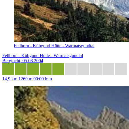
Fellhorn - Kühgund Hütte - Warmatsgundtal
Fellhorn - Kühgund Hütte - Warmatsgundtal
Bergtocht, 05.08.2004
14,9 km
1260 m
00:00 h:m