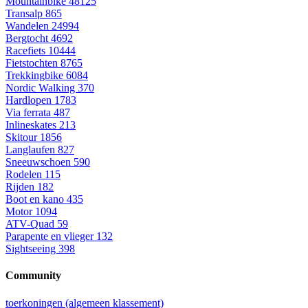
Mountainbike
48125
Transalp
865
Wandelen
24994
Bergtocht
4692
Racefiets
10444
Fietstochten
8765
Trekkingbike
6084
Nordic Walking
370
Hardlopen
1783
Via ferrata
487
Inlineskates
213
Skitour
1856
Langlaufen
827
Sneeuwschoen
590
Rodelen
115
Rijden
182
Boot en kano
435
Motor
1094
ATV-Quad
59
Parapente en vlieger
132
Sightseeing
398
Community
toerkoningen (algemeen klassement)