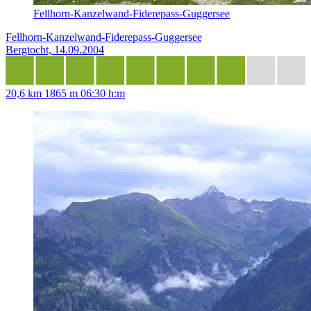
Fellhorn-Kanzelwand-Fiderepass-Guggersee
Fellhorn-Kanzelwand-Fiderepass-Guggersee
Bergtocht, 14.09.2004
20,6 km
1865 m
06:30 h:m