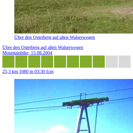
Über den Osterberg auf alten Walserwegen
Über den Osterberg auf alten Walserwegen
Mountainbike, 15.08.2004
25,3 km
1080 m
03:30 h:m