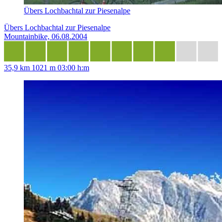
Übers Lochbachtal zur Piesenalpe
Übers Lochbachtal zur Piesenalpe
Mountainbike, 06.08.2004
35,9 km
1021 m
03:00 h:m