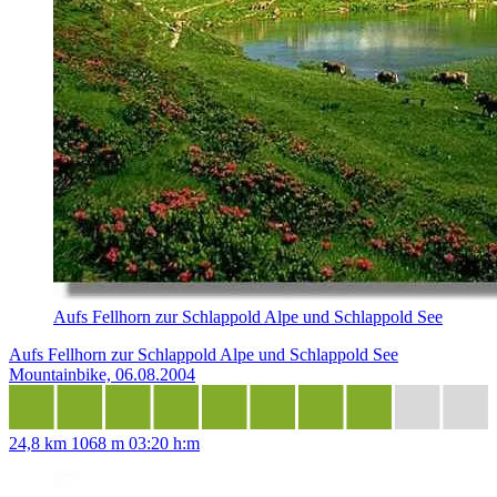
Aufs Fellhorn zur Schlappold Alpe und Schlappold See
Aufs Fellhorn zur Schlappold Alpe und Schlappold See
Mountainbike, 06.08.2004
24,8 km
1068 m
03:20 h:m