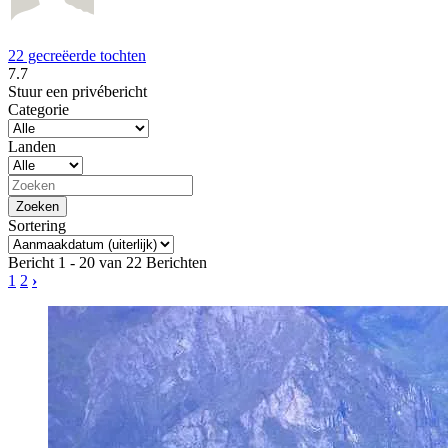
22 gecreëerde tochten
7.7
Stuur een privébericht
Categorie
Landen
Sortering
Bericht 1 - 20 van 22 Berichten
1
2
›