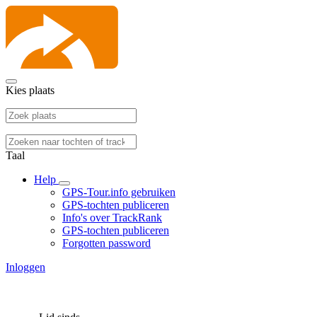
Kies plaats
Taal
Help
GPS-Tour.info gebruiken
GPS-tochten publiceren
Info's over TrackRank
GPS-tochten publiceren
Forgotten password
Inloggen