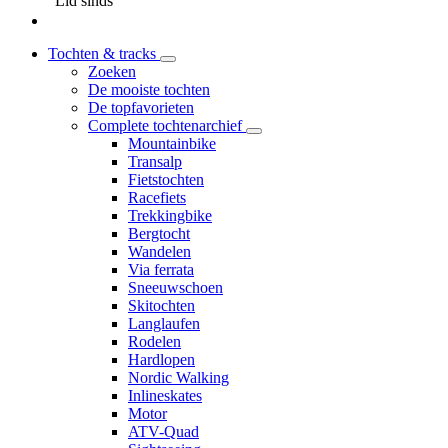
Lid sinds
Tochten & tracks
Zoeken
De mooiste tochten
De topfavorieten
Complete tochtenarchief
Mountainbike
Transalp
Fietstochten
Racefiets
Trekkingbike
Bergtocht
Wandelen
Via ferrata
Sneeuwschoen
Skitochten
Langlaufen
Rodelen
Hardlopen
Nordic Walking
Inlineskates
Motor
ATV-Quad