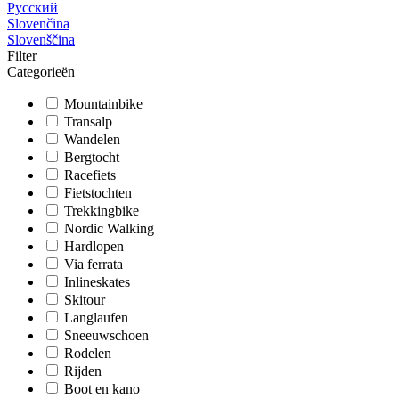
Русский
Slovenčina
Slovenščina
Filter
Categorieën
Mountainbike
Transalp
Wandelen
Bergtocht
Racefiets
Fietstochten
Trekkingbike
Nordic Walking
Hardlopen
Via ferrata
Inlineskates
Skitour
Langlaufen
Sneeuwschoen
Rodelen
Rijden
Boot en kano