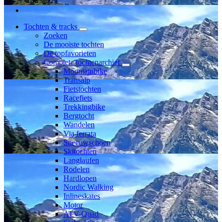
Lid sinds
Tochten & tracks
Zoeken
De mooiste tochten
De topfavorieten
Complete tochtenarchief
Mountainbike
Transalp
Fietstochten
Racefiets
Trekkingbike
Bergtocht
Wandelen
Via ferrata
Sneeuwschoen
Skitochten
Langlaufen
Rodelen
Hardlopen
Nordic Walking
Inlineskates
Motor
ATV-Quad