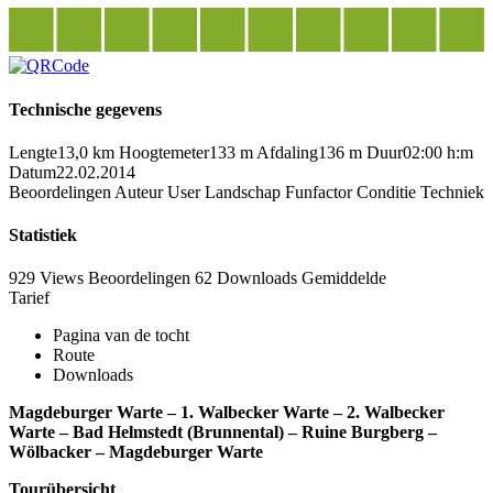
Technische gegevens
Lengte
13,0 km
Hoogtemeter
133 m
Afdaling
136 m
Duur
02:00 h:m
Datum
22.02.2014
Beoordelingen
Auteur
User
Landschap
Funfactor
Conditie
Techniek
Statistiek
929 Views
Beoordelingen
62 Downloads
Gemiddelde
Tarief
Pagina van de tocht
Route
Downloads
Magdeburger Warte – 1. Walbecker Warte – 2. Walbecker
Warte – Bad Helmstedt (Brunnental) – Ruine Burgberg –
Wölbacker – Magdeburger Warte
Tourübersicht