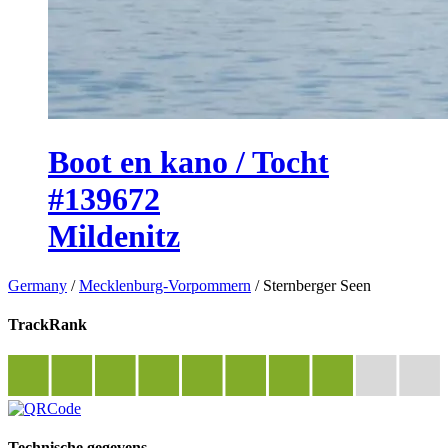
Boot en kano / Tocht
#139672
Mildenitz
Germany
/
Mecklenburg-Vorpommern
/
Sternberger Seen
TrackRank
Technische gegevens