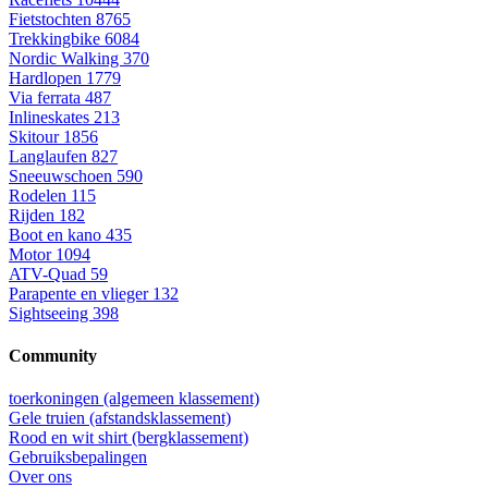
Fietstochten
8765
Trekkingbike
6084
Nordic Walking
370
Hardlopen
1779
Via ferrata
487
Inlineskates
213
Skitour
1856
Langlaufen
827
Sneeuwschoen
590
Rodelen
115
Rijden
182
Boot en kano
435
Motor
1094
ATV-Quad
59
Parapente en vlieger
132
Sightseeing
398
Community
toerkoningen (algemeen klassement)
Gele truien (afstandsklassement)
Rood en wit shirt (bergklassement)
Gebruiksbepalingen
Over ons