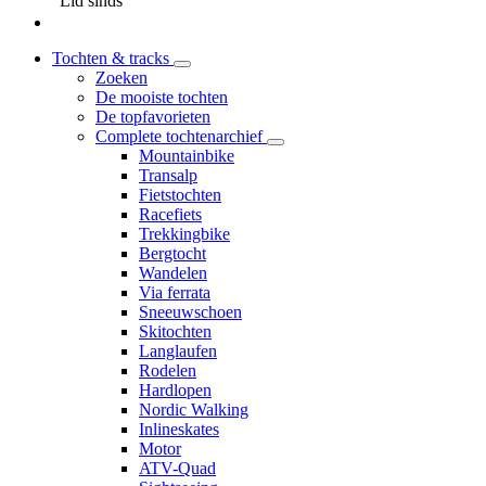
Lid sinds
Tochten & tracks
Zoeken
De mooiste tochten
De topfavorieten
Complete tochtenarchief
Mountainbike
Transalp
Fietstochten
Racefiets
Trekkingbike
Bergtocht
Wandelen
Via ferrata
Sneeuwschoen
Skitochten
Langlaufen
Rodelen
Hardlopen
Nordic Walking
Inlineskates
Motor
ATV-Quad