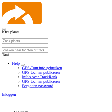
Kies plaats
Taal
Help
GPS-Tour.info gebruiken
GPS-tochten publiceren
Info's over TrackRank
GPS-tochten publiceren
Forgotten password
Inloggen