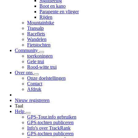
Sightseeing
Boot en kano
Parapente en vlieger
Rijden
Mountainbike
Transalp
Racefiets
Wandelen
Fietstochten
Community
toerkoningen
Gele trui
Rood-witte trui
Over ons
Onze doelstellingen
Contact
Afdruk
Nieuw registreren
Taal
Help
GPS-Tour.info gebruiken
GPS-tochten publiceren
Info's over TrackRank
GPS-tochten publiceren