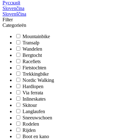
Русский
Slovenčina
Slovenščina
Filter
Categorieën
Mountainbike
Transalp
Wandelen
Bergtocht
Racefiets
Fietstochten
Trekkingbike
Nordic Walking
Hardlopen
Via ferrata
Inlineskates
Skitour
Langlaufen
Sneeuwschoen
Rodelen
Rijden
Boot en kano