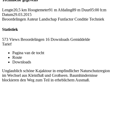
Lengte
20,5 km
Hoogtemeter
91 m
Afdaling
89 m
Duur
05:00 h:m
Datum
29.03.2015
Beoordelingen
Auteur
Landschap
Funfactor
Conditie
Techniek
Statistiek
573 Views
Beoordelingen
16 Downloads
Gemiddelde
Tarief
Pagina van de tocht
Route
Downloads
Unglaublich schöne Kajaktour in empfindlicher Naturschutzregion
im Wechsel aus Kleinfluß und Großseen. Baumhindernisse
blockieren den Weg zum Teil in erheblichem Ausmaß.