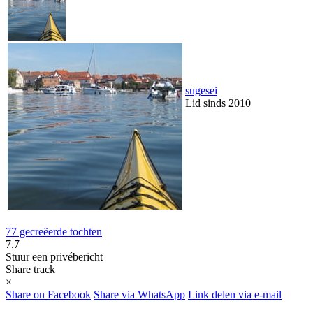
sugesei
Lid sinds 2010
77 gecreëerde tochten
7.7
Stuur een privébericht
Share track
×
Share on Facebook
Share via WhatsApp
Link delen via e-mail