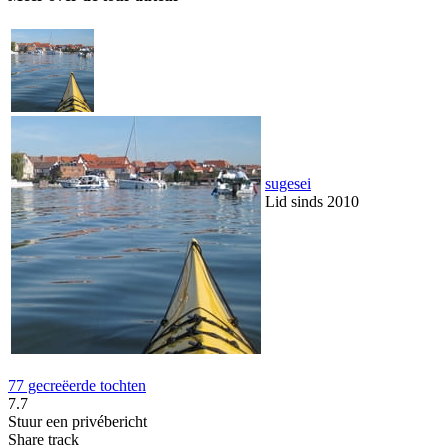
sugesei
Lid sinds 2010
77 gecreëerde tochten
7.7
Stuur een privébericht
Share track