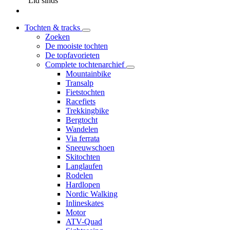
Lid sinds
Tochten & tracks
Zoeken
De mooiste tochten
De topfavorieten
Complete tochtenarchief
Mountainbike
Transalp
Fietstochten
Racefiets
Trekkingbike
Bergtocht
Wandelen
Via ferrata
Sneeuwschoen
Skitochten
Langlaufen
Rodelen
Hardlopen
Nordic Walking
Inlineskates
Motor
ATV-Quad