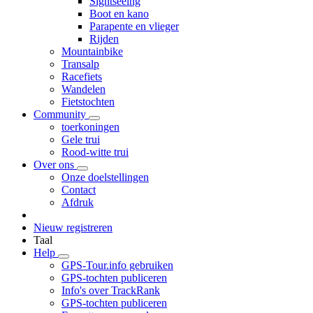
Sightseeing
Boot en kano
Parapente en vlieger
Rijden
Mountainbike
Transalp
Racefiets
Wandelen
Fietstochten
Community
toerkoningen
Gele trui
Rood-witte trui
Over ons
Onze doelstellingen
Contact
Afdruk
Nieuw registreren
Taal
Help
GPS-Tour.info gebruiken
GPS-tochten publiceren
Info's over TrackRank
GPS-tochten publiceren