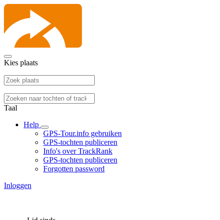
Kies plaats
Taal
Help
GPS-Tour.info gebruiken
GPS-tochten publiceren
Info's over TrackRank
GPS-tochten publiceren
Forgotten password
Inloggen