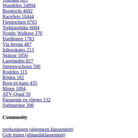
Wandelen
24994
Bergtocht
4692
Racefiets
10444
Fietstochten
8765
Trekkingbike
6084
Nordic Walking
370
Hardlopen
1783
Via ferrata
487
Inlineskates
213
Skitour
1856
Langlaufen
827
Sneeuwschoen
590
Rodelen
115
Rijden
182
Boot en kano
435
Motor
1094
ATV-Quad
59
Parapente en vlieger
132
Sightseeing
398
Community
toerkoningen (algemeen klassement)
Gele truien (afstandsklassement)