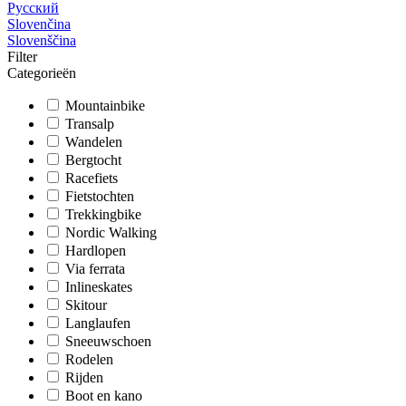
Русский
Slovenčina
Slovenščina
Filter
Categorieën
Mountainbike
Transalp
Wandelen
Bergtocht
Racefiets
Fietstochten
Trekkingbike
Nordic Walking
Hardlopen
Via ferrata
Inlineskates
Skitour
Langlaufen
Sneeuwschoen
Rodelen
Rijden
Boot en kano