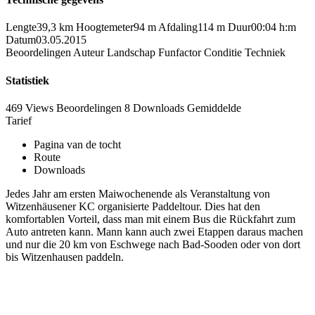
Lengte
39,3 km
Hoogtemeter
94 m
Afdaling
114 m
Duur
00:04 h:m
Datum
03.05.2015
Beoordelingen
Auteur
Landschap
Funfactor
Conditie
Techniek
Statistiek
469 Views
Beoordelingen
8 Downloads
Gemiddelde
Tarief
Pagina van de tocht
Route
Downloads
Jedes Jahr am ersten Maiwochenende als Veranstaltung von
Witzenhäusener KC organisierte Paddeltour. Dies hat den
komfortablen Vorteil, dass man mit einem Bus die Rückfahrt zum
Auto antreten kann. Mann kann auch zwei Etappen daraus machen
und nur die 20 km von Eschwege nach Bad-Sooden oder von dort
bis Witzenhausen paddeln.