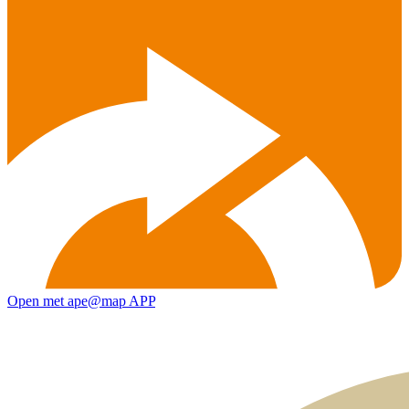
Open met ape@map APP