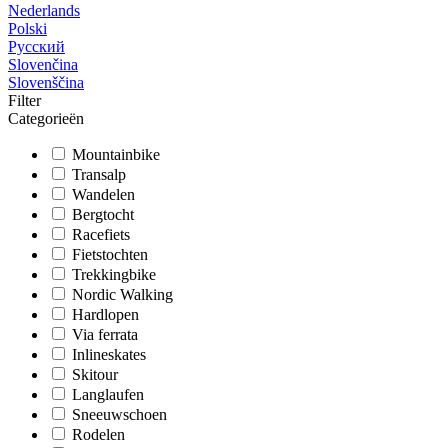
Nederlands
Polski
Русский
Slovenčina
Slovenščina
Filter
Categorieën
Mountainbike
Transalp
Wandelen
Bergtocht
Racefiets
Fietstochten
Trekkingbike
Nordic Walking
Hardlopen
Via ferrata
Inlineskates
Skitour
Langlaufen
Sneeuwschoen
Rodelen