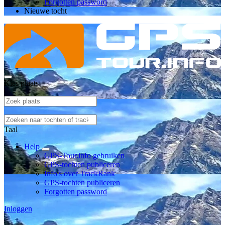
Forgotten password
Nieuwe tocht
Kies plaats
Taal
Help
GPS-Tour.info gebruiken
GPS-tochten publiceren
Info's over TrackRank
GPS-tochten publiceren
Forgotten password
Inloggen