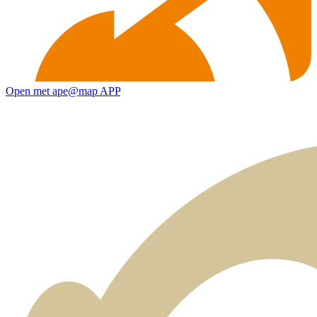
Open met ape@map APP