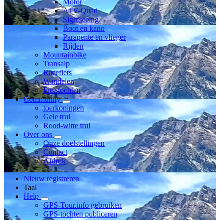
Motor
ATV-Quad
Sightseeing
Boot en kano
Parapente en vlieger
Rijden
Mountainbike
Transalp
Racefiets
Wandelen
Fietstochten
Community
toerkoningen
Gele trui
Rood-witte trui
Over ons
Onze doelstellingen
Contact
Afdruk
Nieuw registreren
Taal
Help
GPS-Tour.info gebruiken
GPS-tochten publiceren