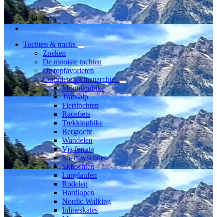
Lid sinds
Tochten & tracks
Zoeken
De mooiste tochten
De topfavorieten
Complete tochtenarchief
Mountainbike
Transalp
Fietstochten
Racefiets
Trekkingbike
Bergtocht
Wandelen
Via ferrata
Sneeuwschoen
Skitochten
Langlaufen
Rodelen
Hardlopen
Nordic Walking
Inlineskates