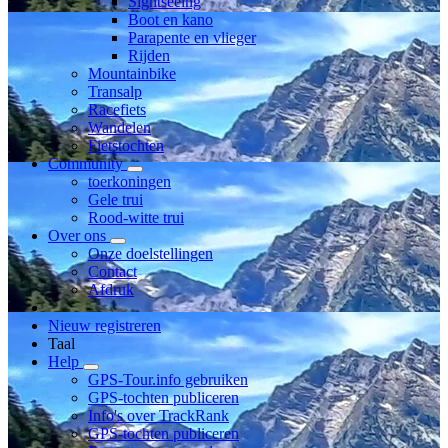
Sightseeing
Boot en kano
Parapente en vlieger
Rijden
Mountainbike
Transalp
Racefiets
Wandelen
Fietstochten
Community
toerkoningen
Gele trui
Rood-witte trui
Over ons
Onze doelstellingen
Contact
Afdruk
Nieuw registreren
Taal
Help
GPS-Tour.info gebruiken
GPS-tochten publiceren
Info's over TrackRank
GPS-tochten publiceren