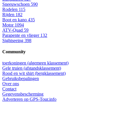
Sneeuwschoen
590
Rodelen
115
Rijden
182
Boot en kano
435
Motor
1094
ATV-Quad
59
Parapente en vlieger
132
Sightseeing
398
Community
toerkoningen (algemeen klassement)
Gele truien (afstandsklassement)
Rood en wit shirt (bergklassement)
Gebruiksbepalingen
Over ons
Contact
Gegevensbescherming
Adverteren op GPS-Tour.info