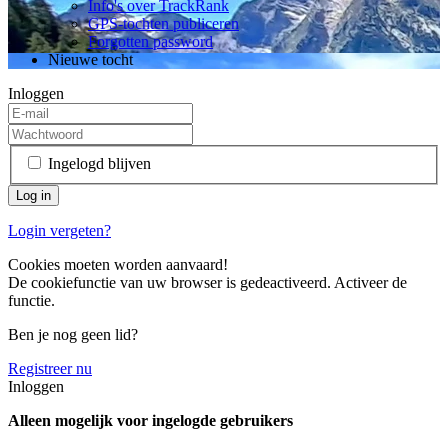
Info's over TrackRank
GPS-tochten publiceren
Forgotten password
Nieuwe tocht
Inloggen
Ingelogd blijven
Login vergeten?
Cookies moeten worden aanvaard!
De cookiefunctie van uw browser is gedeactiveerd. Activeer de
functie.
Ben je nog geen lid?
Registreer nu
Inloggen
Alleen mogelijk voor ingelogde gebruikers