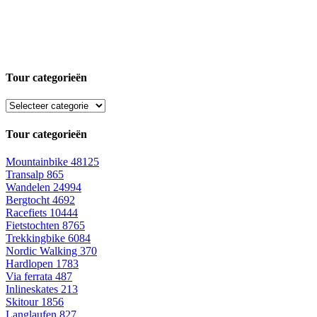
Tour categorieën
Tour categorieën
Mountainbike
48125
Transalp
865
Wandelen
24994
Bergtocht
4692
Racefiets
10444
Fietstochten
8765
Trekkingbike
6084
Nordic Walking
370
Hardlopen
1783
Via ferrata
487
Inlineskates
213
Skitour
1856
Langlaufen
827