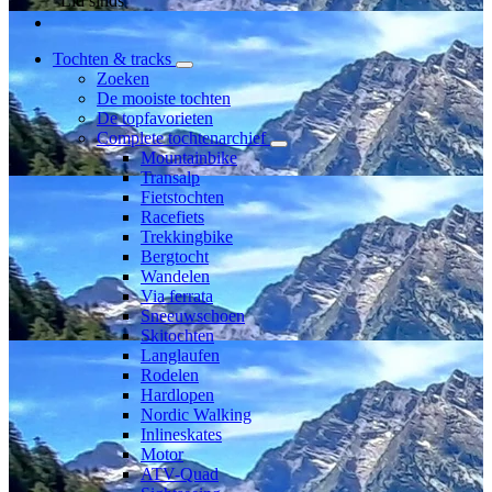
Lid sinds
Tochten & tracks
Zoeken
De mooiste tochten
De topfavorieten
Complete tochtenarchief
Mountainbike
Transalp
Fietstochten
Racefiets
Trekkingbike
Bergtocht
Wandelen
Via ferrata
Sneeuwschoen
Skitochten
Langlaufen
Rodelen
Hardlopen
Nordic Walking
Inlineskates
Motor
ATV-Quad