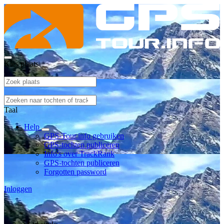
Kies plaats
Taal
Help
GPS-Tour.info gebruiken
GPS-tochten publiceren
Info's over TrackRank
GPS-tochten publiceren
Forgotten password
Inloggen