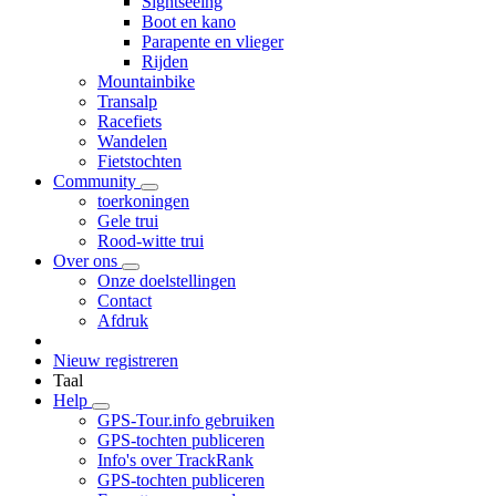
Sightseeing
Boot en kano
Parapente en vlieger
Rijden
Mountainbike
Transalp
Racefiets
Wandelen
Fietstochten
Community
toerkoningen
Gele trui
Rood-witte trui
Over ons
Onze doelstellingen
Contact
Afdruk
Nieuw registreren
Taal
Help
GPS-Tour.info gebruiken
GPS-tochten publiceren
Info's over TrackRank
GPS-tochten publiceren