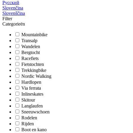
Русский
Slovenčina
Slovenščina
Filter
Categorieën
Mountainbike
Transalp
Wandelen
Bergtocht
Racefiets
Fietstochten
Trekkingbike
Nordic Walking
Hardlopen
Via ferrata
Inlineskates
Skitour
Langlaufen
Sneeuwschoen
Rodelen
Rijden
Boot en kano