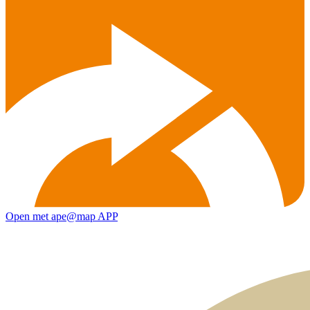
Open met ape@map APP