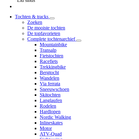
Lid sinds
Tochten & tracks
Zoeken
De mooiste tochten
De topfavorieten
Complete tochtenarchief
Mountainbike
Transalp
Fietstochten
Racefiets
Trekkingbike
Bergtocht
Wandelen
Via ferrata
Sneeuwschoen
Skitochten
Langlaufen
Rodelen
Hardlopen
Nordic Walking
Inlineskates
Motor
ATV-Quad