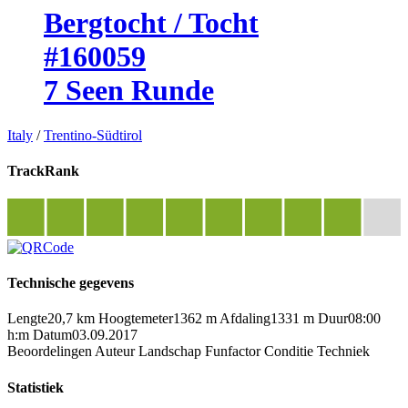
Bergtocht / Tocht
#160059
7 Seen Runde
Italy
/
Trentino-Südtirol
TrackRank
Technische gegevens
Lengte
20,7 km
Hoogtemeter
1362 m
Afdaling
1331 m
Duur
08:00
h:m
Datum
03.09.2017
Beoordelingen
Auteur
Landschap
Funfactor
Conditie
Techniek
Statistiek