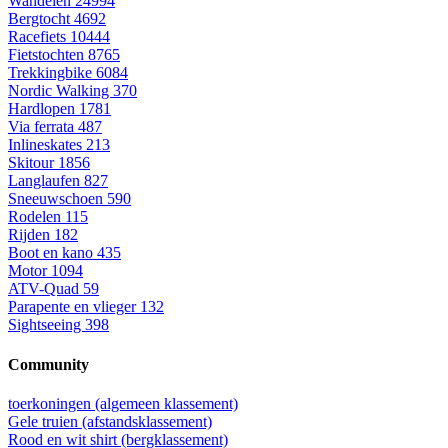
Wandelen
24994
Bergtocht
4692
Racefiets
10444
Fietstochten
8765
Trekkingbike
6084
Nordic Walking
370
Hardlopen
1781
Via ferrata
487
Inlineskates
213
Skitour
1856
Langlaufen
827
Sneeuwschoen
590
Rodelen
115
Rijden
182
Boot en kano
435
Motor
1094
ATV-Quad
59
Parapente en vlieger
132
Sightseeing
398
Community
toerkoningen (algemeen klassement)
Gele truien (afstandsklassement)
Rood en wit shirt (bergklassement)