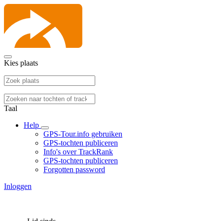
Kies plaats
Taal
Help
GPS-Tour.info gebruiken
GPS-tochten publiceren
Info's over TrackRank
GPS-tochten publiceren
Forgotten password
Inloggen