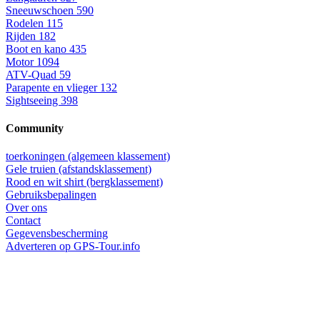
Sneeuwschoen
590
Rodelen
115
Rijden
182
Boot en kano
435
Motor
1094
ATV-Quad
59
Parapente en vlieger
132
Sightseeing
398
Community
toerkoningen (algemeen klassement)
Gele truien (afstandsklassement)
Rood en wit shirt (bergklassement)
Gebruiksbepalingen
Over ons
Contact
Gegevensbescherming
Adverteren op GPS-Tour.info