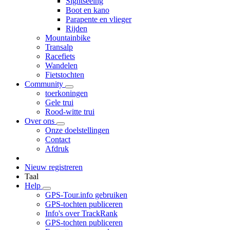
Sightseeing
Boot en kano
Parapente en vlieger
Rijden
Mountainbike
Transalp
Racefiets
Wandelen
Fietstochten
Community
toerkoningen
Gele trui
Rood-witte trui
Over ons
Onze doelstellingen
Contact
Afdruk
Nieuw registreren
Taal
Help
GPS-Tour.info gebruiken
GPS-tochten publiceren
Info's over TrackRank
GPS-tochten publiceren