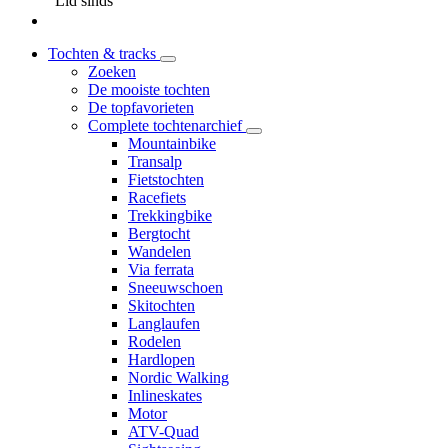
Lid sinds
Tochten & tracks
Zoeken
De mooiste tochten
De topfavorieten
Complete tochtenarchief
Mountainbike
Transalp
Fietstochten
Racefiets
Trekkingbike
Bergtocht
Wandelen
Via ferrata
Sneeuwschoen
Skitochten
Langlaufen
Rodelen
Hardlopen
Nordic Walking
Inlineskates
Motor
ATV-Quad