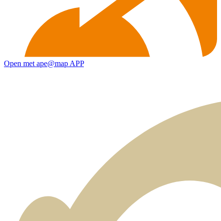
Open met ape@map APP