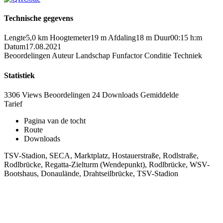
Technische gegevens
Lengte
5,0 km
Hoogtemeter
19 m
Afdaling
18 m
Duur
00:15 h:m
Datum
17.08.2021
Beoordelingen
Auteur
Landschap
Funfactor
Conditie
Techniek
Statistiek
3306 Views
Beoordelingen
24 Downloads
Gemiddelde
Tarief
Pagina van de tocht
Route
Downloads
TSV-Stadion, SECA, Marktplatz, Hostauerstraße, Rodlstraße,
Rodlbrücke, Regatta-Zielturm (Wendepunkt), Rodlbrücke, WSV-
Bootshaus, Donaulände, Drahtseilbrücke, TSV-Stadion