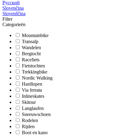
Русский
Slovenčina
Slovenščina
Filter
Categorieën
Mountainbike
Transalp
Wandelen
Bergtocht
Racefiets
Fietstochten
Trekkingbike
Nordic Walking
Hardlopen
Via ferrata
Inlineskates
Skitour
Langlaufen
Sneeuwschoen
Rodelen
Rijden
Boot en kano