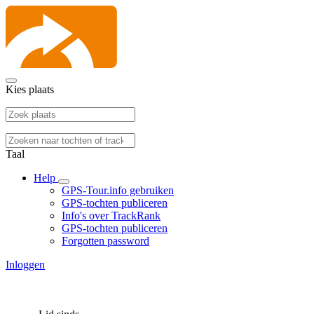
Kies plaats
Taal
Help
GPS-Tour.info gebruiken
GPS-tochten publiceren
Info's over TrackRank
GPS-tochten publiceren
Forgotten password
Inloggen