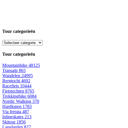
Tour categorieën
Tour categorieën
Mountainbike
48125
Transalp
865
Wandelen
24995
Bergtocht
4692
Racefiets
10444
Fietstochten
8765
Trekkingbike
6084
Nordic Walking
370
Hardlopen
1783
Via ferrata
487
Inlineskates
213
Skitour
1856
Langlaufen
827