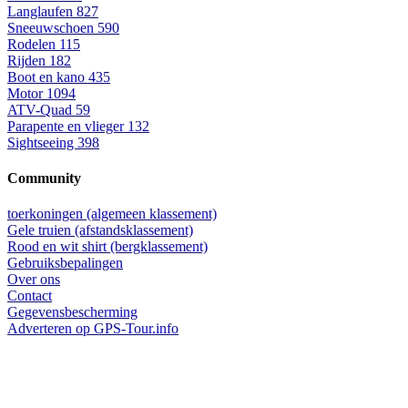
Langlaufen
827
Sneeuwschoen
590
Rodelen
115
Rijden
182
Boot en kano
435
Motor
1094
ATV-Quad
59
Parapente en vlieger
132
Sightseeing
398
Community
toerkoningen (algemeen klassement)
Gele truien (afstandsklassement)
Rood en wit shirt (bergklassement)
Gebruiksbepalingen
Over ons
Contact
Gegevensbescherming
Adverteren op GPS-Tour.info