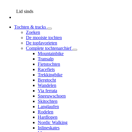
Lid sinds
Tochten & tracks
Zoeken
De mooiste tochten
De topfavorieten
Complete tochtenarchief
Mountainbike
Transalp
Fietstochten
Racefiets
Trekkingbike
Bergtocht
Wandelen
Via ferrata
Sneeuwschoen
Skitochten
Langlaufen
Rodelen
Hardlopen
Nordic Walking
Inlineskates