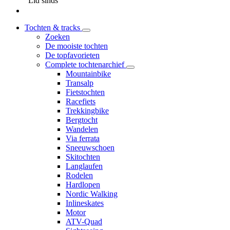
Lid sinds
Tochten & tracks
Zoeken
De mooiste tochten
De topfavorieten
Complete tochtenarchief
Mountainbike
Transalp
Fietstochten
Racefiets
Trekkingbike
Bergtocht
Wandelen
Via ferrata
Sneeuwschoen
Skitochten
Langlaufen
Rodelen
Hardlopen
Nordic Walking
Inlineskates
Motor
ATV-Quad