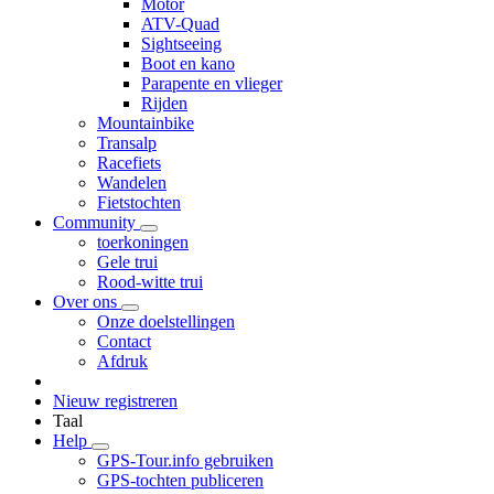
Motor
ATV-Quad
Sightseeing
Boot en kano
Parapente en vlieger
Rijden
Mountainbike
Transalp
Racefiets
Wandelen
Fietstochten
Community
toerkoningen
Gele trui
Rood-witte trui
Over ons
Onze doelstellingen
Contact
Afdruk
Nieuw registreren
Taal
Help
GPS-Tour.info gebruiken
GPS-tochten publiceren