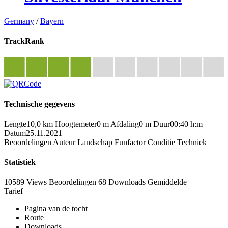
Germany
/
Bayern
TrackRank
Technische gegevens
Lengte
10,0 km
Hoogtemeter
0 m
Afdaling
0 m
Duur
00:40 h:m
Datum
25.11.2021
Beoordelingen
Auteur
Landschap
Funfactor
Conditie
Techniek
Statistiek
10589 Views
Beoordelingen
68 Downloads
Gemiddelde
Tarief
Pagina van de tocht
Route
Downloads