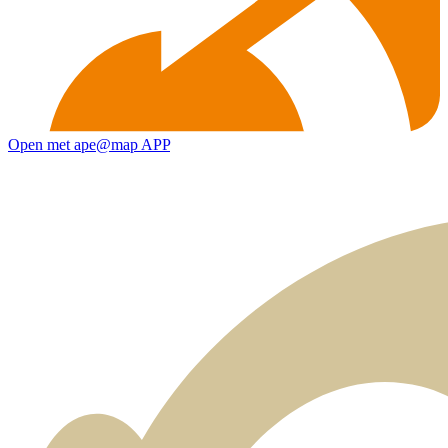
Open met ape@map APP