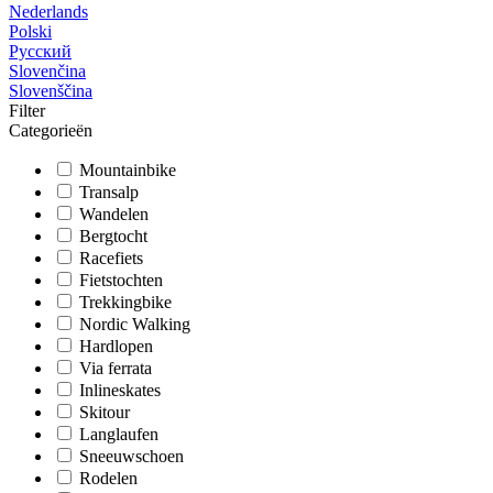
Nederlands
Polski
Русский
Slovenčina
Slovenščina
Filter
Categorieën
Mountainbike
Transalp
Wandelen
Bergtocht
Racefiets
Fietstochten
Trekkingbike
Nordic Walking
Hardlopen
Via ferrata
Inlineskates
Skitour
Langlaufen
Sneeuwschoen
Rodelen