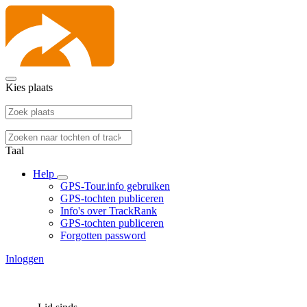
Kies plaats
Taal
Help
GPS-Tour.info gebruiken
GPS-tochten publiceren
Info's over TrackRank
GPS-tochten publiceren
Forgotten password
Inloggen