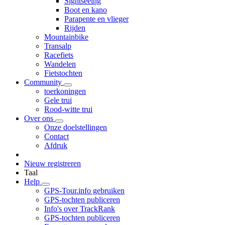
Sightseeing
Boot en kano
Parapente en vlieger
Rijden
Mountainbike
Transalp
Racefiets
Wandelen
Fietstochten
Community
toerkoningen
Gele trui
Rood-witte trui
Over ons
Onze doelstellingen
Contact
Afdruk
Nieuw registreren
Taal
Help
GPS-Tour.info gebruiken
GPS-tochten publiceren
Info's over TrackRank
GPS-tochten publiceren