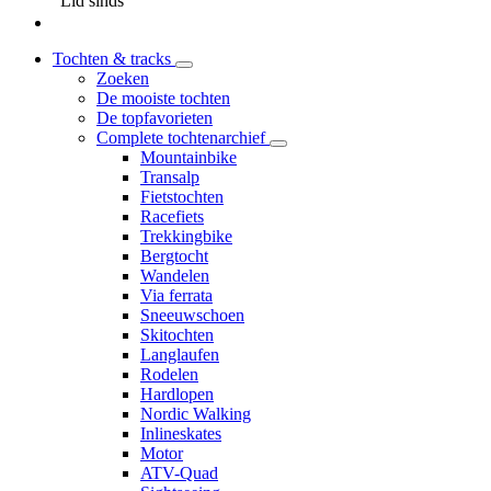
Lid sinds
Tochten & tracks
Zoeken
De mooiste tochten
De topfavorieten
Complete tochtenarchief
Mountainbike
Transalp
Fietstochten
Racefiets
Trekkingbike
Bergtocht
Wandelen
Via ferrata
Sneeuwschoen
Skitochten
Langlaufen
Rodelen
Hardlopen
Nordic Walking
Inlineskates
Motor
ATV-Quad