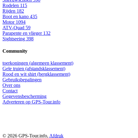
Rodelen
115
Rijden
182
Boot en kano
435
Motor
1094
ATV-Quad
59
Parapente en vlieger
132
Sightseeing
398
Community
toerkoningen (algemeen klassement)
Gele truien (afstandsklassement)
Rood en wit shirt (bergklassement)
Gebruiksbepalingen
Over ons
Contact
Gegevensbescherming
Adverteren op GPS-Tour.info
© 2026 GPS-Tour.info,
Afdruk