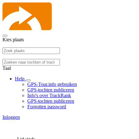
Kies plaats
Taal
Help
GPS-Tour.info gebruiken
GPS-tochten publiceren
Info's over TrackRank
GPS-tochten publiceren
Forgotten password
Inloggen