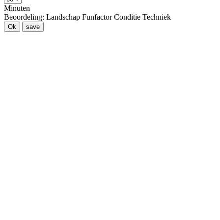
Minuten
Beoordeling:
Landschap
Funfactor
Conditie
Techniek
Ok
save