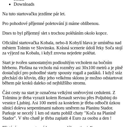
Downloads
Na tuto startovačku jezdíme pár let.
Pro pohodové příjemné poletování ji máme oblíbenou.
Dnes to byl příjemný slet s trochou polétáním okolo kopce.
Oficiální startovačka Kobala, nebo-li Kobylí hlava je umístěna nad
městem Tolmin ve Slovinsku. Krásná scenerie údolí řeky Soča stojí
za výjezd na Kobalu, i když zrovna nejedete polétat.
Start je tvořen samostatným podlouhlým vrcholem na bočním
hřebenu. Plošina na vrcholu má rozměry asi 30x100 metrů a je plně
dostačující pro pohodlné starty spousty rogall a padáků. I když sráz
přechází do křovin, díky jeho velkému sklonu je možno odstartovat
během pár kroků daleko od nejbližšího stromu.
Část cesty na start je označena velkými směrovými cedulemi. Z
Tolminu je třeba vyrazit kolem Renault servisu přes Poljubinj do
vesnice Ljubinj. Asi 100 metrů za kostelem je třeba odbočit úzkou
silnicí doleva serpentimami nahoru směrem na Planinu Stador.
Parkuje se necelý 1 km od startu poblíž chaty "Koča na Planině
Stador". V této chatě je třeba zaplatit 4 Euro za osobu a den !