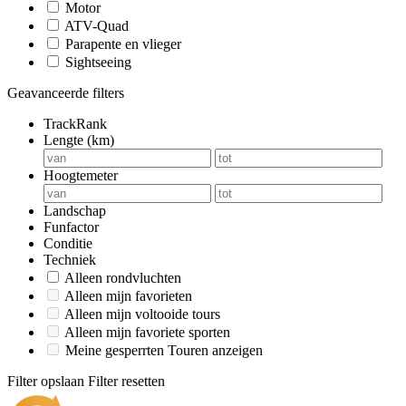
Motor
ATV-Quad
Parapente en vlieger
Sightseeing
Geavanceerde filters
TrackRank
Lengte (km)
Hoogtemeter
Landschap
Funfactor
Conditie
Techniek
Alleen rondvluchten
Alleen mijn favorieten
Alleen mijn voltooide tours
Alleen mijn favoriete sporten
Meine gesperrten Touren anzeigen
Filter opslaan
Filter resetten