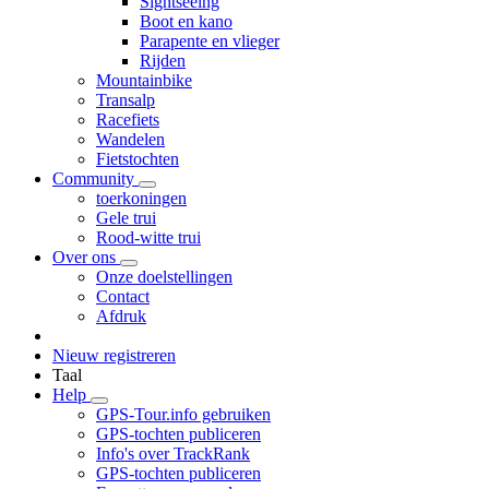
Sightseeing
Boot en kano
Parapente en vlieger
Rijden
Mountainbike
Transalp
Racefiets
Wandelen
Fietstochten
Community
toerkoningen
Gele trui
Rood-witte trui
Over ons
Onze doelstellingen
Contact
Afdruk
Nieuw registreren
Taal
Help
GPS-Tour.info gebruiken
GPS-tochten publiceren
Info's over TrackRank
GPS-tochten publiceren