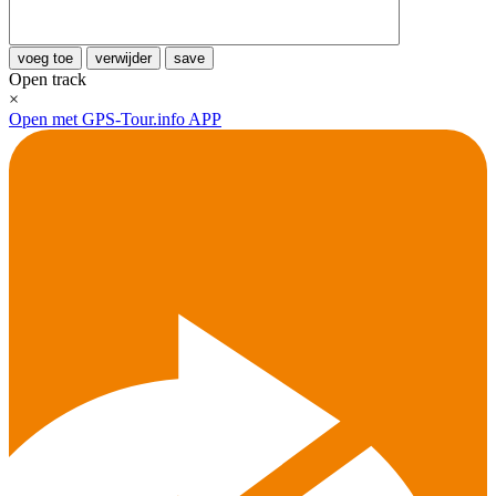
voeg toe
verwijder
save
Open track
×
Open met GPS-Tour.info APP