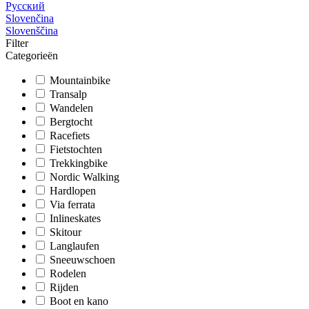
Русский
Slovenčina
Slovenščina
Filter
Categorieën
Mountainbike
Transalp
Wandelen
Bergtocht
Racefiets
Fietstochten
Trekkingbike
Nordic Walking
Hardlopen
Via ferrata
Inlineskates
Skitour
Langlaufen
Sneeuwschoen
Rodelen
Rijden
Boot en kano