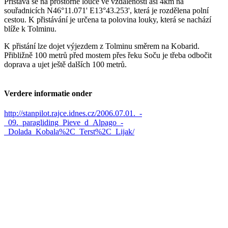
Přistává se na prostorné louce ve vzdálenosti asi 4km na
souřadnicích N46°11.071' E13°43.253', která je rozdělena polní
cestou. K přistávání je určena ta polovina louky, která se nachází
blíže k Tolminu.
K přistání lze dojet výjezdem z Tolminu směrem na Kobarid.
Přibližně 100 metrů před mostem přes řeku Soču je třeba odbočit
doprava a ujet ještě dalších 100 metrů.
Verdere informatie onder
http://stanpilot.rajce.idnes.cz/2006.07.01._-
_09._paragliding_Pieve_d_Alpago_-
_Dolada_Kobala%2C_Terst%2C_Lijak/