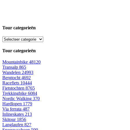
Tour categorieën
Tour categorieën
Mountainbike
48120
Transalp
865
Wandelen
24993
Bergtocht
4692
Racefiets
10444
Fietstochten
8765
Trekkingbike
6084
Nordic Walking
370
Hardlopen
1779
Via ferrata
487
Inlineskates
213
Skitour
1856
Langlaufen
827
Sneeuwschoen
590