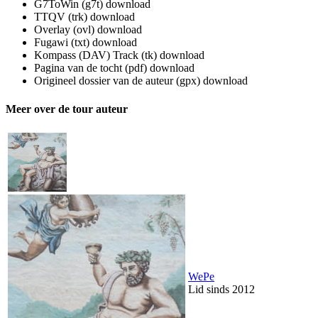
G7ToWin (g7t)
download
TTQV (trk)
download
Overlay (ovl)
download
Fugawi (txt)
download
Kompass (DAV) Track (tk)
download
Pagina van de tocht (pdf)
download
Origineel dossier van de auteur (gpx)
download
Meer over de tour auteur
WePe
Lid sinds 2012