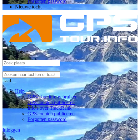
Forgotten password
Nieuwe tocht
Kies plaats
Taal
Help
GPS-Tour.info gebruiken
GPS-tochten publiceren
Info's over TrackRank
GPS-tochten publiceren
Forgotten password
Inloggen