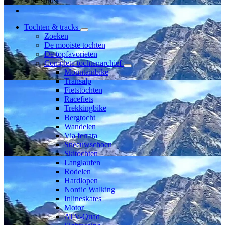
Lid sinds
Tochten & tracks
Zoeken
De mooiste tochten
De topfavorieten
Complete tochtenarchief
Mountainbike
Transalp
Fietstochten
Racefiets
Trekkingbike
Bergtocht
Wandelen
Via ferrata
Sneeuwschoen
Skitochten
Langlaufen
Rodelen
Hardlopen
Nordic Walking
Inlineskates
Motor
ATV-Quad