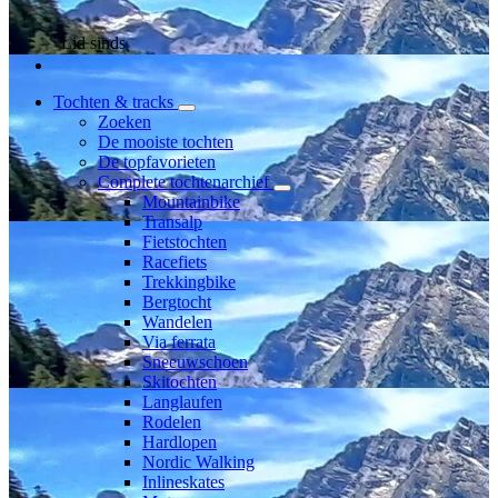
Lid sinds
Tochten & tracks
Zoeken
De mooiste tochten
De topfavorieten
Complete tochtenarchief
Mountainbike
Transalp
Fietstochten
Racefiets
Trekkingbike
Bergtocht
Wandelen
Via ferrata
Sneeuwschoen
Skitochten
Langlaufen
Rodelen
Hardlopen
Nordic Walking
Inlineskates