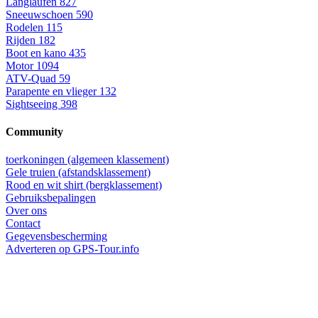
Langlaufen
827
Sneeuwschoen
590
Rodelen
115
Rijden
182
Boot en kano
435
Motor
1094
ATV-Quad
59
Parapente en vlieger
132
Sightseeing
398
Community
toerkoningen (algemeen klassement)
Gele truien (afstandsklassement)
Rood en wit shirt (bergklassement)
Gebruiksbepalingen
Over ons
Contact
Gegevensbescherming
Adverteren op GPS-Tour.info