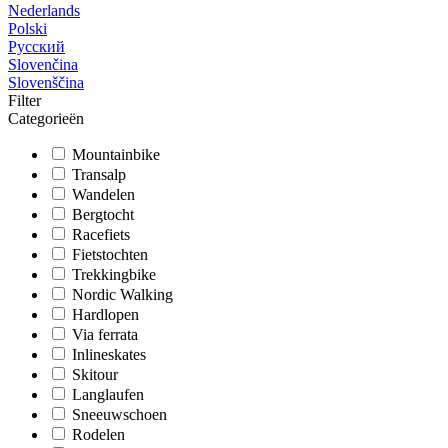
Nederlands
Polski
Русский
Slovenčina
Slovenščina
Filter
Categorieën
Mountainbike
Transalp
Wandelen
Bergtocht
Racefiets
Fietstochten
Trekkingbike
Nordic Walking
Hardlopen
Via ferrata
Inlineskates
Skitour
Langlaufen
Sneeuwschoen
Rodelen