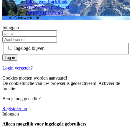
Info's over TrackRank
GPS-tochten publiceren
Forgotten password
Nieuwe tocht
Inloggen
Ingelogd blijven
Login vergeten?
Cookies moeten worden aanvaard!
De cookiefunctie van uw browser is gedeactiveerd. Activeer de
functie.
Ben je nog geen lid?
Registreer nu
Inloggen
Alleen mogelijk voor ingelogde gebruikers