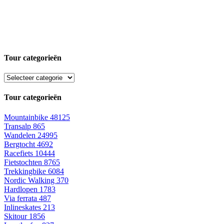
Tour categorieën
Tour categorieën
Mountainbike
48125
Transalp
865
Wandelen
24995
Bergtocht
4692
Racefiets
10444
Fietstochten
8765
Trekkingbike
6084
Nordic Walking
370
Hardlopen
1783
Via ferrata
487
Inlineskates
213
Skitour
1856