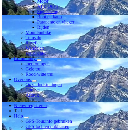
Motor
ATV-Quad
Sightseeing
Boot en kano
Parapente en vlieger
Rijden
Mountainbike
Transalp
Racefiets
Wandelen
Fietstochten
Community
toerkoningen
Gele trui
Rood-witte trui
Over ons
Onze doelstellingen
Contact
Afdruk
Nieuw registreren
Taal
Help
GPS-Tour.info gebruiken
GPS-tochten publiceren