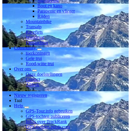
Sightseeing
Boot en kano
Parapente en vlieger
Rijden
Mountainbike
Transalp
Racefiets
Wandelen
Fietstochten
Community
toerkoningen
Gele trui
Rood-witte trui
Over ons
Onze doelstellingen
Contact
Afdruk
Nieuw registreren
Taal
Help
GPS-Tour.info gebruiken
GPS-tochten publiceren
Info's over TrackRank
GPS-tochten publiceren