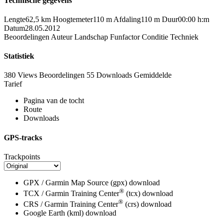
Technische gegevens
Lengte
62,5 km
Hoogtemeter
110 m
Afdaling
110 m
Duur
00:00 h:m
Datum
28.05.2012
Beoordelingen
Auteur
Landschap
Funfactor
Conditie
Techniek
Statistiek
380 Views
Beoordelingen
55 Downloads
Gemiddelde
Tarief
Pagina van de tocht
Route
Downloads
GPS-tracks
Trackpoints
GPX / Garmin Map Source (gpx)
download
®
TCX / Garmin Training Center
(tcx)
download
®
CRS / Garmin Training Center
(crs)
download
Google Earth (kml)
download