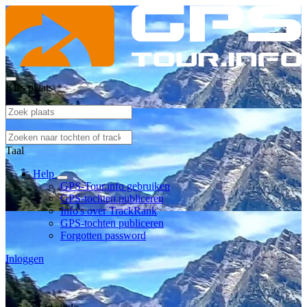
Kies plaats
Taal
Help
GPS-Tour.info gebruiken
GPS-tochten publiceren
Info's over TrackRank
GPS-tochten publiceren
Forgotten password
Inloggen