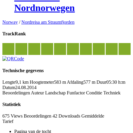
Nordnorwegen
Norway
/
Nordreisa am Straumfjorden
TrackRank
Technische gegevens
Lengte
9,1 km
Hoogtemeter
583 m
Afdaling
577 m
Duur
05:30 h:m
Datum
24.08.2014
Beoordelingen
Auteur
Landschap
Funfactor
Conditie
Techniek
Statistiek
675 Views
Beoordelingen
42 Downloads
Gemiddelde
Tarief
Pagina van de tocht