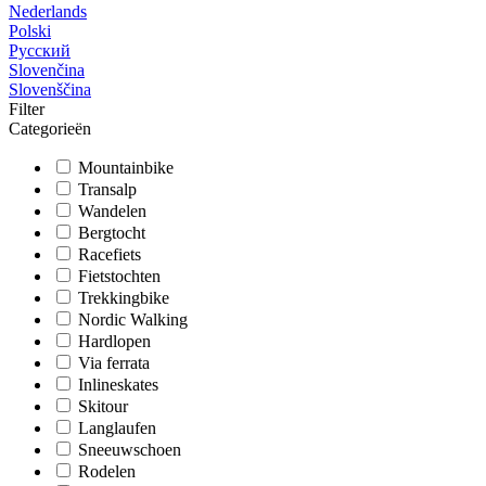
Nederlands
Polski
Русский
Slovenčina
Slovenščina
Filter
Categorieën
Mountainbike
Transalp
Wandelen
Bergtocht
Racefiets
Fietstochten
Trekkingbike
Nordic Walking
Hardlopen
Via ferrata
Inlineskates
Skitour
Langlaufen
Sneeuwschoen
Rodelen