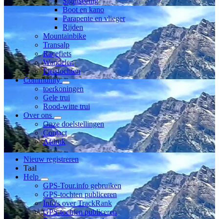
Sightseeing
Boot en kano
Parapente en vlieger
Rijden
Mountainbike
Transalp
Racefiets
Wandelen
Fietstochten
Community
toerkoningen
Gele trui
Rood-witte trui
Over ons
Onze doelstellingen
Contact
Afdruk
Nieuw registreren
Taal
Help
GPS-Tour.info gebruiken
GPS-tochten publiceren
Info's over TrackRank
GPS-tochten publiceren