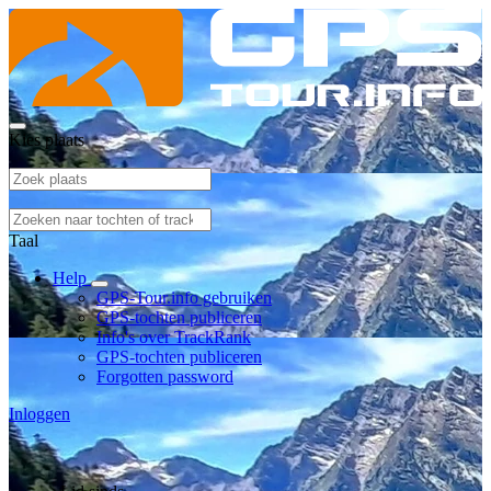
Kies plaats
Taal
Help
GPS-Tour.info gebruiken
GPS-tochten publiceren
Info's over TrackRank
GPS-tochten publiceren
Forgotten password
Inloggen