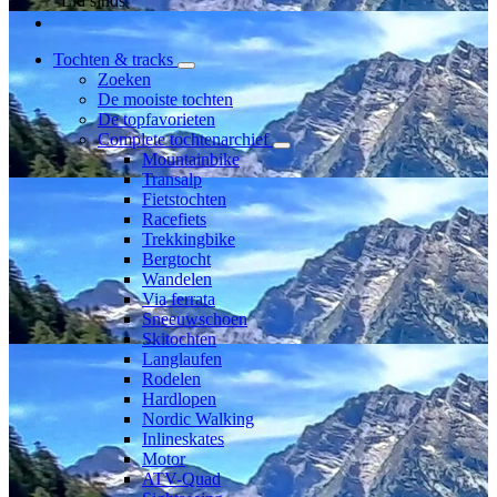
Lid sinds
Tochten & tracks
Zoeken
De mooiste tochten
De topfavorieten
Complete tochtenarchief
Mountainbike
Transalp
Fietstochten
Racefiets
Trekkingbike
Bergtocht
Wandelen
Via ferrata
Sneeuwschoen
Skitochten
Langlaufen
Rodelen
Hardlopen
Nordic Walking
Inlineskates
Motor
ATV-Quad