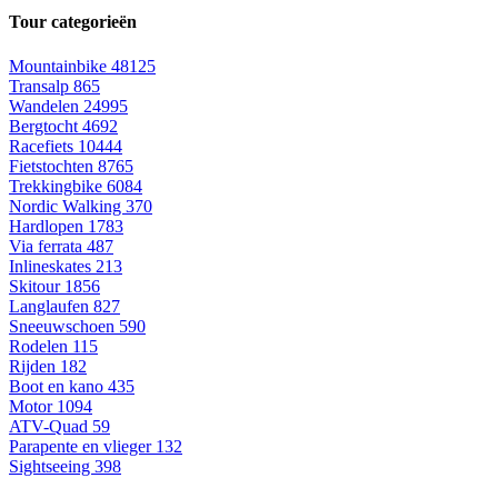
Tour categorieën
Mountainbike
48125
Transalp
865
Wandelen
24995
Bergtocht
4692
Racefiets
10444
Fietstochten
8765
Trekkingbike
6084
Nordic Walking
370
Hardlopen
1783
Via ferrata
487
Inlineskates
213
Skitour
1856
Langlaufen
827
Sneeuwschoen
590
Rodelen
115
Rijden
182
Boot en kano
435
Motor
1094
ATV-Quad
59
Parapente en vlieger
132
Sightseeing
398