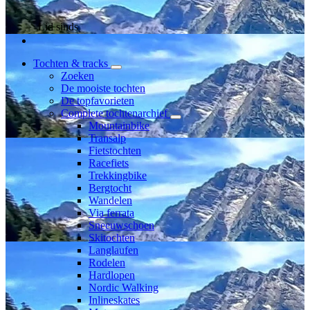
Lid sinds
Tochten & tracks
Zoeken
De mooiste tochten
De topfavorieten
Complete tochtenarchief
Mountainbike
Transalp
Fietstochten
Racefiets
Trekkingbike
Bergtocht
Wandelen
Via ferrata
Sneeuwschoen
Skitochten
Langlaufen
Rodelen
Hardlopen
Nordic Walking
Inlineskates