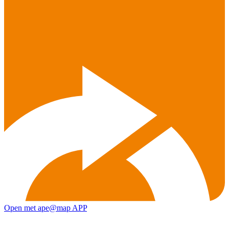
Open met ape@map APP