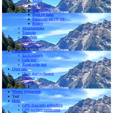
Motor
ATV-Quad
Sightseeing
Boot en kano
Parapente en vlieger
Rijden
Mountainbike
Transalp
Racefiets
Wandelen
Fietstochten
Community
toerkoningen
Gele trui
Rood-witte trui
Over ons
Onze doelstellingen
Contact
Afdruk
Nieuw registreren
Taal
Help
GPS-Tour.info gebruiken
GPS-tochten publiceren