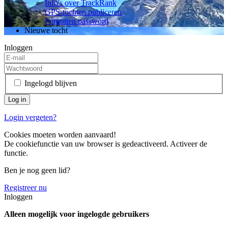
Info's over TrackRank
GPS-tochten publiceren
Forgotten password
Nieuwe tocht
Inloggen
Ingelogd blijven
Login vergeten?
Cookies moeten worden aanvaard!
De cookiefunctie van uw browser is gedeactiveerd. Activeer de
functie.
Ben je nog geen lid?
Registreer nu
Inloggen
Alleen mogelijk voor ingelogde gebruikers