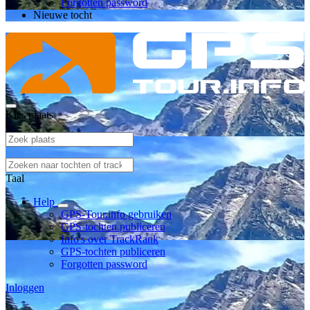
Forgotten password
Nieuwe tocht
Kies plaats
Taal
Help
GPS-Tour.info gebruiken
GPS-tochten publiceren
Info's over TrackRank
GPS-tochten publiceren
Forgotten password
Inloggen