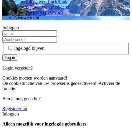
Info's over TrackRank
GPS-tochten publiceren
Forgotten password
Nieuwe tocht
Inloggen
Ingelogd blijven
Login vergeten?
Cookies moeten worden aanvaard!
De cookiefunctie van uw browser is gedeactiveerd. Activeer de
functie.
Ben je nog geen lid?
Registreer nu
Inloggen
Alleen mogelijk voor ingelogde gebruikers