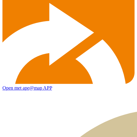
Open met ape@map APP