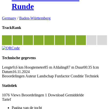
Runde
Germany
/
Baden-Württemberg
TrackRank
Technische gegevens
Lengte
9,6 km
Hoogtemeter
85 m
Afdaling
87 m
Duur
00:35 h:m
Datum
16.11.2024
Beoordelingen
Auteur
Landschap
Funfactor
Conditie
Techniek
Statistiek
1076 Views
Beoordelingen
1 Download
Gemiddelde
Tarief
Pagina van de tocht