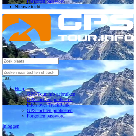
Forgotten password
Nieuwe tocht
Kies plaats
Taal
Help
GPS-Tour.info gebruiken
GPS-tochten publiceren
Info's over TrackRank
GPS-tochten publiceren
Forgotten password
Inloggen