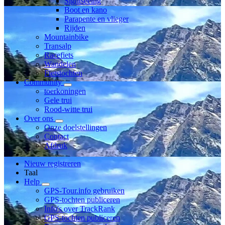
Sightseeing
Boot en kano
Parapente en vlieger
Rijden
Mountainbike
Transalp
Racefiets
Wandelen
Fietstochten
Community
toerkoningen
Gele trui
Rood-witte trui
Over ons
Onze doelstellingen
Contact
Afdruk
Nieuw registreren
Taal
Help
GPS-Tour.info gebruiken
GPS-tochten publiceren
Info's over TrackRank
GPS-tochten publiceren