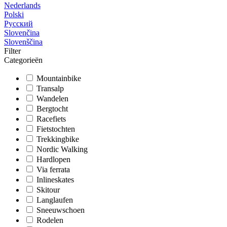
Nederlands
Polski
Русский
Slovenčina
Slovenščina
Filter
Categorieën
Mountainbike
Transalp
Wandelen
Bergtocht
Racefiets
Fietstochten
Trekkingbike
Nordic Walking
Hardlopen
Via ferrata
Inlineskates
Skitour
Langlaufen
Sneeuwschoen
Rodelen