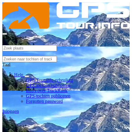
Kies plaats
Taal
Help
GPS-Tour.info gebruiken
GPS-tochten publiceren
Info's over TrackRank
GPS-tochten publiceren
Forgotten password
Inloggen