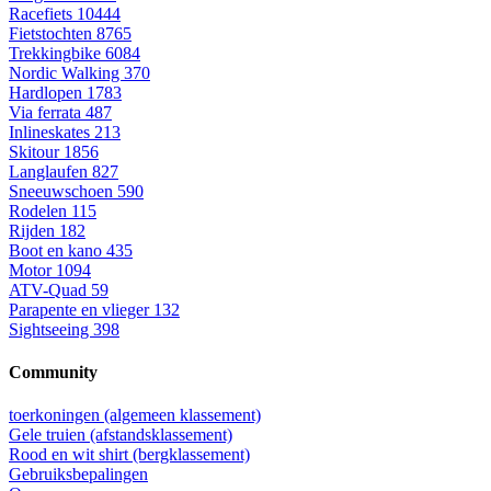
Racefiets
10444
Fietstochten
8765
Trekkingbike
6084
Nordic Walking
370
Hardlopen
1783
Via ferrata
487
Inlineskates
213
Skitour
1856
Langlaufen
827
Sneeuwschoen
590
Rodelen
115
Rijden
182
Boot en kano
435
Motor
1094
ATV-Quad
59
Parapente en vlieger
132
Sightseeing
398
Community
toerkoningen (algemeen klassement)
Gele truien (afstandsklassement)
Rood en wit shirt (bergklassement)
Gebruiksbepalingen