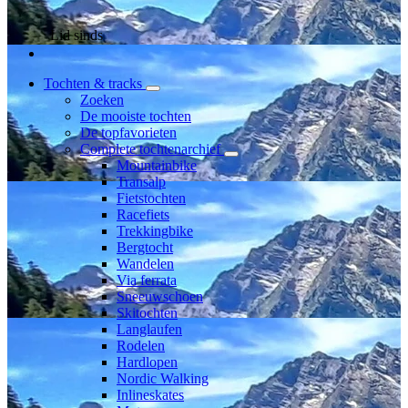
Lid sinds
Tochten & tracks
Zoeken
De mooiste tochten
De topfavorieten
Complete tochtenarchief
Mountainbike
Transalp
Fietstochten
Racefiets
Trekkingbike
Bergtocht
Wandelen
Via ferrata
Sneeuwschoen
Skitochten
Langlaufen
Rodelen
Hardlopen
Nordic Walking
Inlineskates