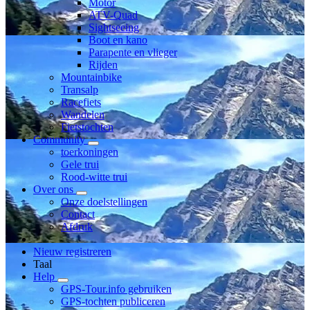
Motor
ATV-Quad
Sightseeing
Boot en kano
Parapente en vlieger
Rijden
Mountainbike
Transalp
Racefiets
Wandelen
Fietstochten
Community
toerkoningen
Gele trui
Rood-witte trui
Over ons
Onze doelstellingen
Contact
Afdruk
Nieuw registreren
Taal
Help
GPS-Tour.info gebruiken
GPS-tochten publiceren