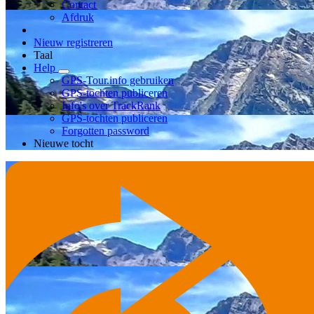
Contact
Afdruk
Nieuw registreren
Taal
Help
GPS-Tour.info gebruiken
GPS-tochten publiceren
Info's over TrackRank
GPS-tochten publiceren
Forgotten password
Nieuwe tocht