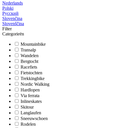
Nederlands
Polski
Русский
Slovenčina
Slovenščina
Filter
Categorieën
Mountainbike
Transalp
Wandelen
Bergtocht
Racefiets
Fietstochten
Trekkingbike
Nordic Walking
Hardlopen
Via ferrata
Inlineskates
Skitour
Langlaufen
Sneeuwschoen
Rodelen