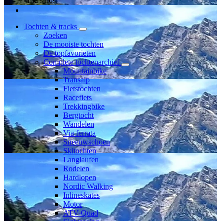
Lid sinds
Tochten & tracks
Zoeken
De mooiste tochten
De topfavorieten
Complete tochtenarchief
Mountainbike
Transalp
Fietstochten
Racefiets
Trekkingbike
Bergtocht
Wandelen
Via ferrata
Sneeuwschoen
Skitochten
Langlaufen
Rodelen
Hardlopen
Nordic Walking
Inlineskates
Motor
ATV-Quad