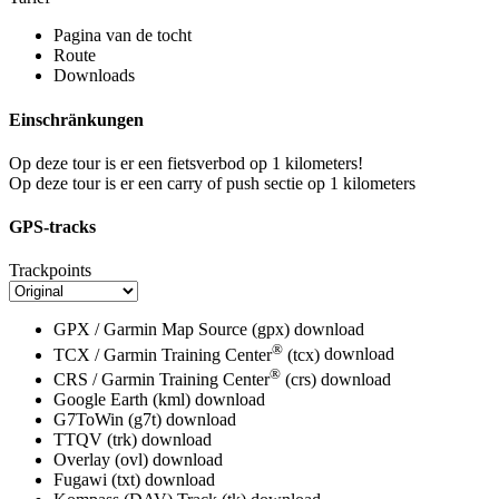
Pagina van de tocht
Route
Downloads
Einschränkungen
Op deze tour is er een fietsverbod op 1 kilometers!
Op deze tour is er een carry of push sectie op 1 kilometers
GPS-tracks
Trackpoints
GPX / Garmin Map Source (gpx)
download
®
TCX / Garmin Training Center
(tcx)
download
®
CRS / Garmin Training Center
(crs)
download
Google Earth (kml)
download
G7ToWin (g7t)
download
TTQV (trk)
download
Overlay (ovl)
download
Fugawi (txt)
download