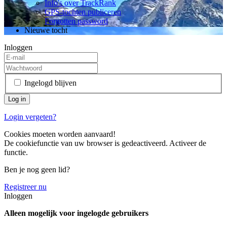
Info's over TrackRank
GPS-tochten publiceren
Forgotten password
Nieuwe tocht
Inloggen
Ingelogd blijven
Login vergeten?
Cookies moeten worden aanvaard!
De cookiefunctie van uw browser is gedeactiveerd. Activeer de
functie.
Ben je nog geen lid?
Registreer nu
Inloggen
Alleen mogelijk voor ingelogde gebruikers