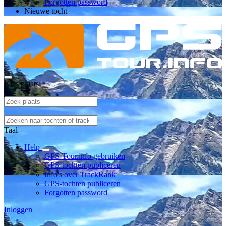
Forgotten password
Nieuwe tocht
Kies plaats
Taal
Help
GPS-Tour.info gebruiken
GPS-tochten publiceren
Info's over TrackRank
GPS-tochten publiceren
Forgotten password
Inloggen