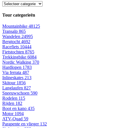
Tour categorieën
Mountainbike
48125
Transalp
865
Wandelen
24995
Bergtocht
4692
Racefiets
10444
Fietstochten
8765
Trekkingbike
6084
Nordic Walking
370
Hardlopen
1783
Via ferrata
487
Inlineskates
213
Skitour
1856
Langlaufen
827
Sneeuwschoen
590
Rodelen
115
Rijden
182
Boot en kano
435
Motor
1094
ATV-Quad
59
Parapente en vlieger
132