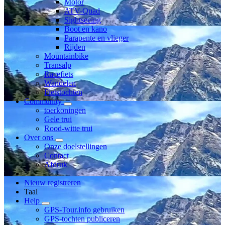
Motor
ATV-Quad
Sightseeing
Boot en kano
Parapente en vlieger
Rijden
Mountainbike
Transalp
Racefiets
Wandelen
Fietstochten
Community
toerkoningen
Gele trui
Rood-witte trui
Over ons
Onze doelstellingen
Contact
Afdruk
Nieuw registreren
Taal
Help
GPS-Tour.info gebruiken
GPS-tochten publiceren