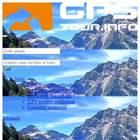
Kies plaats
Taal
Help
GPS-Tour.info gebruiken
GPS-tochten publiceren
Info's over TrackRank
GPS-tochten publiceren
Forgotten password
Inloggen