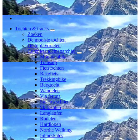
Lid sinds
Tochten & tracks
Zoeken
De mooiste tochten
De topfavorieten
Complete tochtenarchief
Mountainbike
Transalp
Fietstochten
Racefiets
Trekkingbike
Bergtocht
Wandelen
Via ferrata
Sneeuwschoen
Skitochten
Langlaufen
Rodelen
Hardlopen
Nordic Walking
Inlineskates