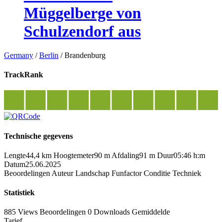
Müggelberge von
Schulzendorf aus
Germany
/
Berlin
/
Brandenburg
TrackRank
Technische gegevens
Lengte
44,4 km
Hoogtemeter
90 m
Afdaling
91 m
Duur
05:46 h:m
Datum
25.06.2025
Beoordelingen
Auteur
Landschap
Funfactor
Conditie
Techniek
Statistiek
885 Views
Beoordelingen
0 Downloads
Gemiddelde
Tarief