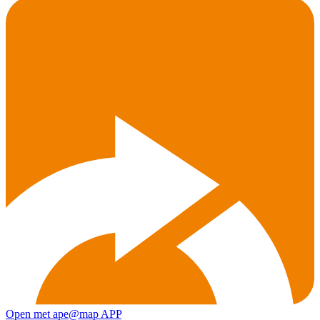
Open met ape@map APP