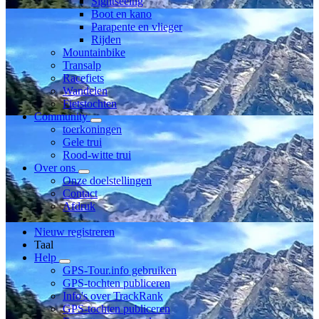
Sightseeing
Boot en kano
Parapente en vlieger
Rijden
Mountainbike
Transalp
Racefiets
Wandelen
Fietstochten
Community
toerkoningen
Gele trui
Rood-witte trui
Over ons
Onze doelstellingen
Contact
Afdruk
Nieuw registreren
Taal
Help
GPS-Tour.info gebruiken
GPS-tochten publiceren
Info's over TrackRank
GPS-tochten publiceren