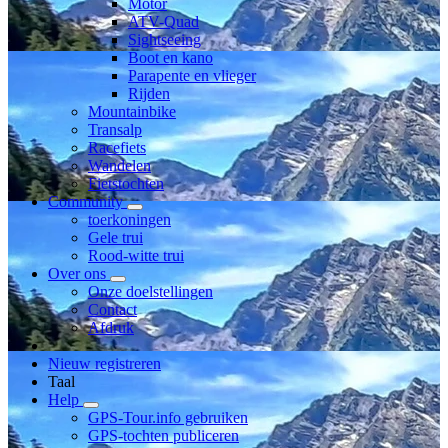
Motor
ATV-Quad
Sightseeing
Boot en kano
Parapente en vlieger
Rijden
Mountainbike
Transalp
Racefiets
Wandelen
Fietstochten
Community
toerkoningen
Gele trui
Rood-witte trui
Over ons
Onze doelstellingen
Contact
Afdruk
Nieuw registreren
Taal
Help
GPS-Tour.info gebruiken
GPS-tochten publiceren