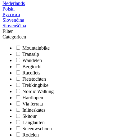
Nederlands
Polski
Русский
Slovenčina
Slovenščina
Filter
Categorieën
Mountainbike
Transalp
Wandelen
Bergtocht
Racefiets
Fietstochten
Trekkingbike
Nordic Walking
Hardlopen
Via ferrata
Inlineskates
Skitour
Langlaufen
Sneeuwschoen
Rodelen