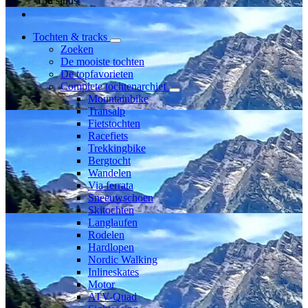
Lid sinds
Tochten & tracks
Zoeken
De mooiste tochten
De topfavorieten
Complete tochtenarchief
Mountainbike
Transalp
Fietstochten
Racefiets
Trekkingbike
Bergtocht
Wandelen
Via ferrata
Sneeuwschoen
Skitochten
Langlaufen
Rodelen
Hardlopen
Nordic Walking
Inlineskates
Motor
ATV-Quad