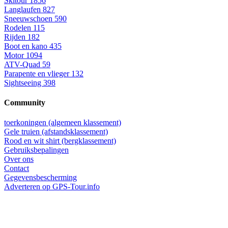
Skitour
1856
Langlaufen
827
Sneeuwschoen
590
Rodelen
115
Rijden
182
Boot en kano
435
Motor
1094
ATV-Quad
59
Parapente en vlieger
132
Sightseeing
398
Community
toerkoningen (algemeen klassement)
Gele truien (afstandsklassement)
Rood en wit shirt (bergklassement)
Gebruiksbepalingen
Over ons
Contact
Gegevensbescherming
Adverteren op GPS-Tour.info