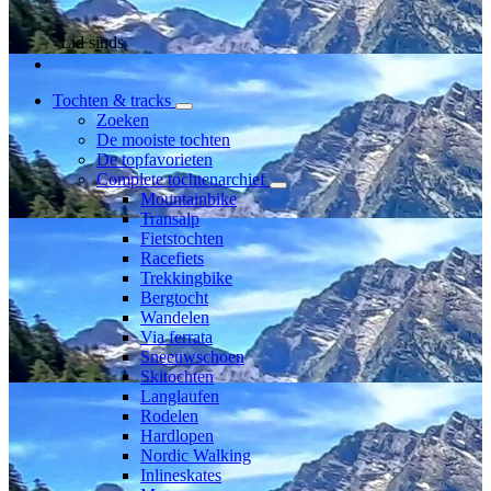
Lid sinds
Tochten & tracks
Zoeken
De mooiste tochten
De topfavorieten
Complete tochtenarchief
Mountainbike
Transalp
Fietstochten
Racefiets
Trekkingbike
Bergtocht
Wandelen
Via ferrata
Sneeuwschoen
Skitochten
Langlaufen
Rodelen
Hardlopen
Nordic Walking
Inlineskates