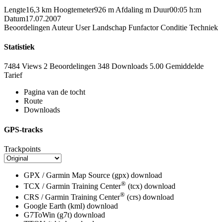
Lengte
16,3 km
Hoogtemeter
926 m
Afdaling
m
Duur
00:05 h:m
Datum
17.07.2007
Beoordelingen
Auteur
User
Landschap
Funfactor
Conditie
Techniek
Statistiek
7484 Views
2
Beoordelingen
348 Downloads
5.00
Gemiddelde
Tarief
Pagina van de tocht
Route
Downloads
GPS-tracks
Trackpoints
GPX / Garmin Map Source (gpx)
download
®
TCX / Garmin Training Center
(tcx)
download
®
CRS / Garmin Training Center
(crs)
download
Google Earth (kml)
download
G7ToWin (g7t)
download