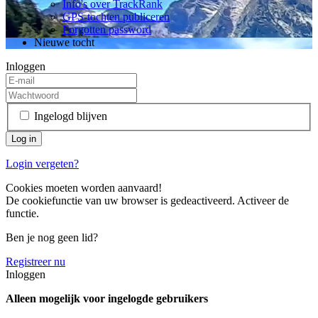
Info's over TrackRank
GPS-tochten publiceren
Forgotten password
Nieuwe tocht
Inloggen
Ingelogd blijven
Login vergeten?
Cookies moeten worden aanvaard!
De cookiefunctie van uw browser is gedeactiveerd. Activeer de
functie.
Ben je nog geen lid?
Registreer nu
Inloggen
Alleen mogelijk voor ingelogde gebruikers