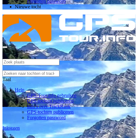
Forgotten password
Nieuwe tocht
Kies plaats
Taal
Help
GPS-Tour.info gebruiken
GPS-tochten publiceren
Info's over TrackRank
GPS-tochten publiceren
Forgotten password
Inloggen