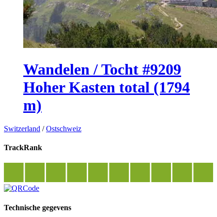
Wandelen / Tocht #9209
Hoher Kasten total (1794
m)
Switzerland
/
Ostschweiz
TrackRank
Technische gegevens