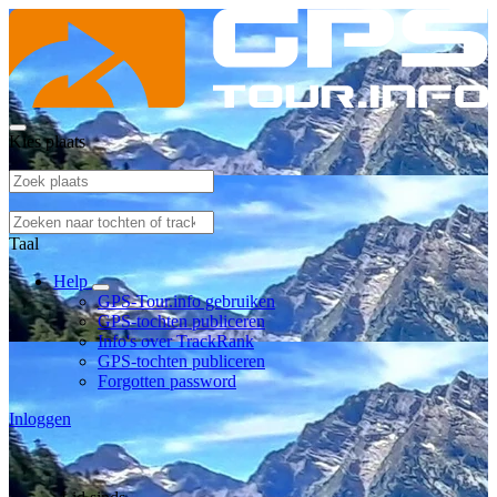
Kies plaats
Taal
Help
GPS-Tour.info gebruiken
GPS-tochten publiceren
Info's over TrackRank
GPS-tochten publiceren
Forgotten password
Inloggen