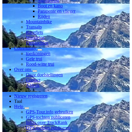
Sightseeing
Boot en kano
Parapente en vlieger
Rijden
Mountainbike
Transalp
Racefiets
Wandelen
Fietstochten
Community
toerkoningen
Gele trui
Rood-witte trui
Over ons
Onze doelstellingen
Contact
Afdruk
Nieuw registreren
Taal
Help
GPS-Tour.info gebruiken
GPS-tochten publiceren
Info's over TrackRank
GPS-tochten publiceren