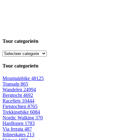
Tour categorieën
Tour categorieën
Mountainbike
48125
Transalp
865
Wandelen
24994
Bergtocht
4692
Racefiets
10444
Fietstochten
8765
Trekkingbike
6084
Nordic Walking
370
Hardlopen
1783
Via ferrata
487
Inlineskates
213