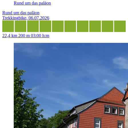
Rund um das paläon
Rund um das paläon
Trekkingbike, 06.07.2026
22,4 km
200 m
03:00 h:m