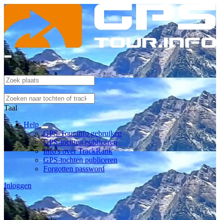
Kies plaats
Taal
Help
GPS-Tour.info gebruiken
GPS-tochten publiceren
Info's over TrackRank
GPS-tochten publiceren
Forgotten password
Inloggen