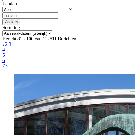
Landen
Sortering
Bericht 81 - 100 van 112511 Berichten
‹
2
3
4
5
6
7
›