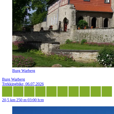
Burg Warberg
Burg Warberg
Trekkingbike, 06.07.2026
20,5 km
250 m
03:00 h:m