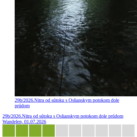
29b/2026.Nitra od sútoku s Oslianskym potokom dole
prúdom
29b/2026.Nitra od sútoku s Oslianskym potokom dole prúdom
Wandelen, 01.07.2026