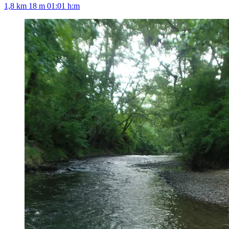
1,8 km
18 m
01:01 h:m