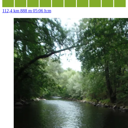
112,4 km
888 m
05:06 h:m