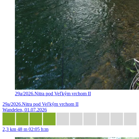
29a/2026.Nitra pod Veľkým vrchom II
29a/2026.Nitra pod Veľkým vrchom II
Wandelen, 01.07.2026
2,3 km
48 m
02:05 h:m