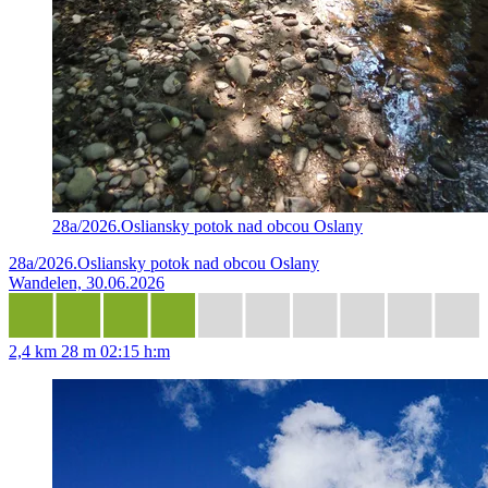
28a/2026.Osliansky potok nad obcou Oslany
28a/2026.Osliansky potok nad obcou Oslany
Wandelen, 30.06.2026
2,4 km
28 m
02:15 h:m