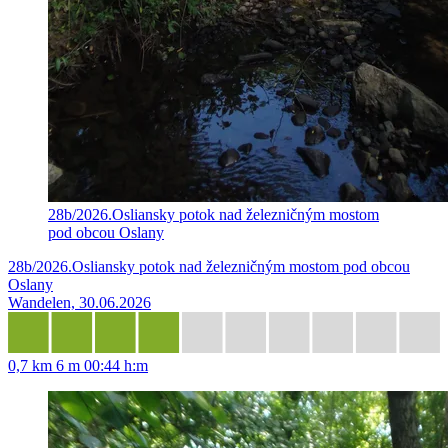
28b/2026.Osliansky potok nad železničným mostom
pod obcou Oslany
28b/2026.Osliansky potok nad železničným mostom pod obcou
Oslany
Wandelen, 30.06.2026
0,7 km
6 m
00:44 h:m