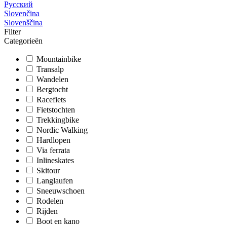
Русский
Slovenčina
Slovenščina
Filter
Categorieën
Mountainbike
Transalp
Wandelen
Bergtocht
Racefiets
Fietstochten
Trekkingbike
Nordic Walking
Hardlopen
Via ferrata
Inlineskates
Skitour
Langlaufen
Sneeuwschoen
Rodelen
Rijden
Boot en kano