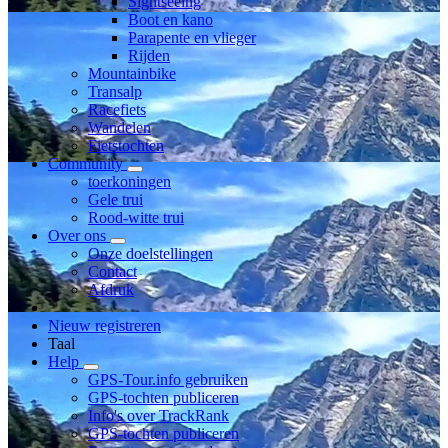
Sightseeing
Boot en kano
Parapente en vlieger
Rijden
Mountainbike
Transalp
Racefiets
Wandelen
Fietstochten
Community
toerkoningen
Gele trui
Rood-witte trui
Over ons
Onze doelstellingen
Contact
Afdruk
Nieuw registreren
Taal
Help
GPS-Tour.info gebruiken
GPS-tochten publiceren
Info's over TrackRank
GPS-tochten publiceren