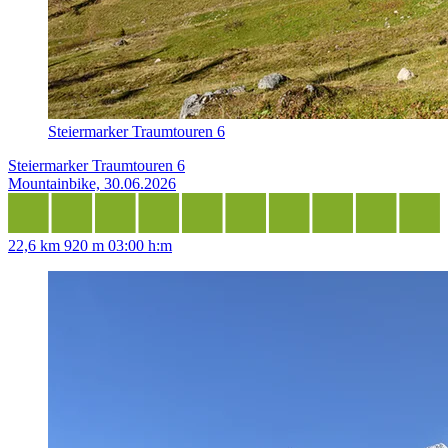
Steiermarker Traumtouren 6
Steiermarker Traumtouren 6
Mountainbike, 30.06.2026
22,6 km
920 m
03:00 h:m