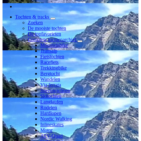
Lid sinds
Tochten & tracks
Zoeken
De mooiste tochten
De topfavorieten
Complete tochtenarchief
Mountainbike
Transalp
Fietstochten
Racefiets
Trekkingbike
Bergtocht
Wandelen
Via ferrata
Sneeuwschoen
Skitochten
Langlaufen
Rodelen
Hardlopen
Nordic Walking
Inlineskates
Motor
ATV-Quad