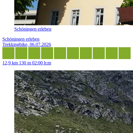
Schöningen erleben
Schöningen erleben
Trekkingbike, 06.07.2026
12,9 km
130 m
02:00 h:m