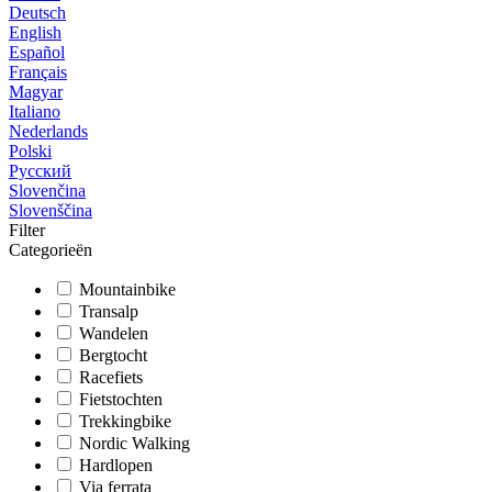
Deutsch
English
Español
Français
Magyar
Italiano
Nederlands
Polski
Русский
Slovenčina
Slovenščina
Filter
Categorieën
Mountainbike
Transalp
Wandelen
Bergtocht
Racefiets
Fietstochten
Trekkingbike
Nordic Walking
Hardlopen
Via ferrata