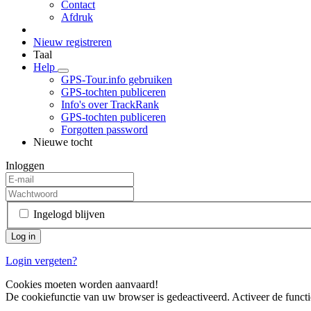
Contact
Afdruk
Nieuw registreren
Taal
Help
GPS-Tour.info gebruiken
GPS-tochten publiceren
Info's over TrackRank
GPS-tochten publiceren
Forgotten password
Nieuwe tocht
Inloggen
Ingelogd blijven
Login vergeten?
Cookies moeten worden aanvaard!
De cookiefunctie van uw browser is gedeactiveerd. Activeer de functi