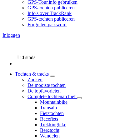
GPS-Tour.info gebruiken
GPS-tochten publiceren
Info's over TrackRank
GPS-tochten publiceren
Forgotten password
Inloggen
Lid sinds
Tochten & tracks
Zoeken
De mooiste tochten
De topfavorieten
Complete tochtenarchief
Mountainbike
Transalp
Fietstochten
Racefiets
Trekkingbike
Bergtocht
Wandelen