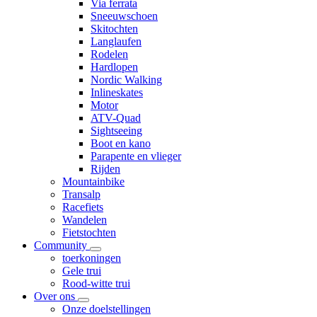
Via ferrata
Sneeuwschoen
Skitochten
Langlaufen
Rodelen
Hardlopen
Nordic Walking
Inlineskates
Motor
ATV-Quad
Sightseeing
Boot en kano
Parapente en vlieger
Rijden
Mountainbike
Transalp
Racefiets
Wandelen
Fietstochten
Community
toerkoningen
Gele trui
Rood-witte trui
Over ons
Onze doelstellingen