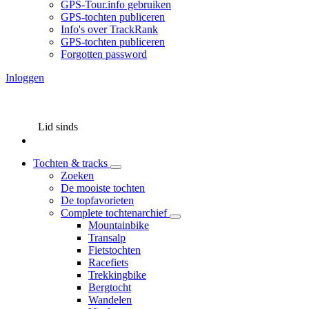
GPS-Tour.info gebruiken
GPS-tochten publiceren
Info's over TrackRank
GPS-tochten publiceren
Forgotten password
Inloggen
Lid sinds
Tochten & tracks
Zoeken
De mooiste tochten
De topfavorieten
Complete tochtenarchief
Mountainbike
Transalp
Fietstochten
Racefiets
Trekkingbike
Bergtocht
Wandelen