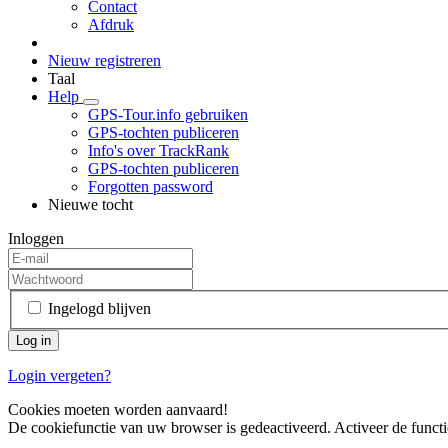
Contact
Afdruk
Nieuw registreren
Taal
Help
GPS-Tour.info gebruiken
GPS-tochten publiceren
Info's over TrackRank
GPS-tochten publiceren
Forgotten password
Nieuwe tocht
Inloggen
Ingelogd blijven
Login vergeten?
Cookies moeten worden aanvaard!
De cookiefunctie van uw browser is gedeactiveerd. Activeer de functi