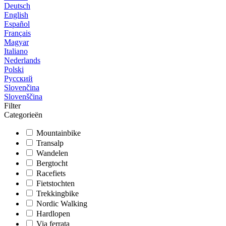
Deutsch
English
Español
Français
Magyar
Italiano
Nederlands
Polski
Русский
Slovenčina
Slovenščina
Filter
Categorieën
Mountainbike
Transalp
Wandelen
Bergtocht
Racefiets
Fietstochten
Trekkingbike
Nordic Walking
Hardlopen
Via ferrata