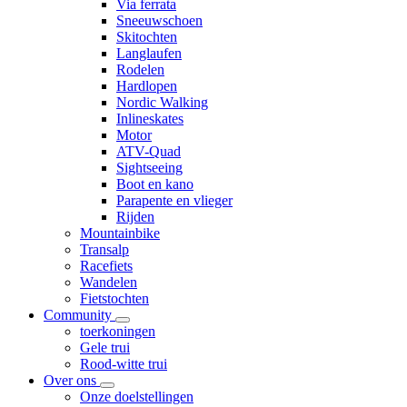
Via ferrata
Sneeuwschoen
Skitochten
Langlaufen
Rodelen
Hardlopen
Nordic Walking
Inlineskates
Motor
ATV-Quad
Sightseeing
Boot en kano
Parapente en vlieger
Rijden
Mountainbike
Transalp
Racefiets
Wandelen
Fietstochten
Community
toerkoningen
Gele trui
Rood-witte trui
Over ons
Onze doelstellingen