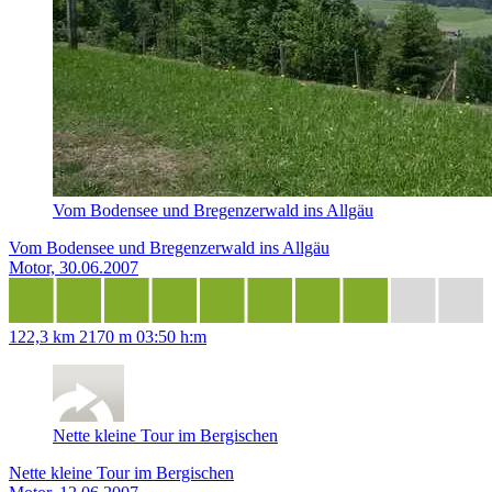
Vom Bodensee und Bregenzerwald ins Allgäu
Vom Bodensee und Bregenzerwald ins Allgäu
Motor, 30.06.2007
122,3 km
2170 m
03:50 h:m
Nette kleine Tour im Bergischen
Nette kleine Tour im Bergischen