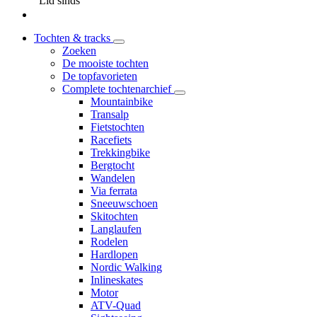
Lid sinds
Tochten & tracks
Zoeken
De mooiste tochten
De topfavorieten
Complete tochtenarchief
Mountainbike
Transalp
Fietstochten
Racefiets
Trekkingbike
Bergtocht
Wandelen
Via ferrata
Sneeuwschoen
Skitochten
Langlaufen
Rodelen
Hardlopen
Nordic Walking
Inlineskates
Motor
ATV-Quad