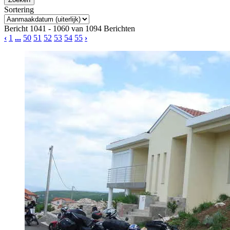
Sortering
Bericht 1041 - 1060 van 1094 Berichten
‹
1
...
50
51
52
53
54
55
›