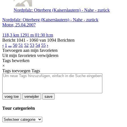
Nordpfalz: Otterberg (Kaiserslautern) - Nahe - zurück
Nordpfalz: Otterberg (Kaiserslautern) - Nahe - zurück
Motor, 25.04.2007
118,3 km
1291 m
01:30 h:m
Bericht 1041 - 1060 van 1094 Berichten
‹
1
...
50
51
52
53
54
55
›
Toevoegen aan mijn favorieten
Uit mijn favorieten verwijderen
Tags bewerken
×
Tags toevoegen
Tags
voeg toe
verwijder
save
Tour categorieën