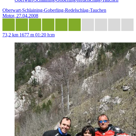
Oberwart-Schlaining-Goberling-Redelschlag-Tauchen
Motor, 27.04.2008
73,2 km
1677 m
01:20 h:m