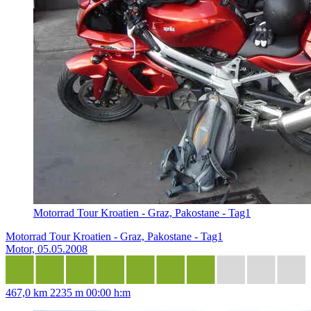
Motorrad Tour Kroatien - Graz, Pakostane - Tag1
Motorrad Tour Kroatien - Graz, Pakostane - Tag1
Motor, 05.05.2008
467,0 km
2235 m
00:00 h:m