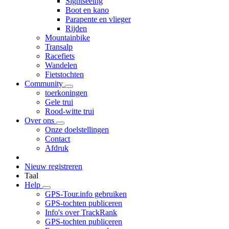
Sightseeing
Boot en kano
Parapente en vlieger
Rijden
Mountainbike
Transalp
Racefiets
Wandelen
Fietstochten
Community
toerkoningen
Gele trui
Rood-witte trui
Over ons
Onze doelstellingen
Contact
Afdruk
Nieuw registreren
Taal
Help
GPS-Tour.info gebruiken
GPS-tochten publiceren
Info's over TrackRank
GPS-tochten publiceren