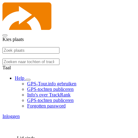
Kies plaats
Taal
Help
GPS-Tour.info gebruiken
GPS-tochten publiceren
Info's over TrackRank
GPS-tochten publiceren
Forgotten password
Inloggen