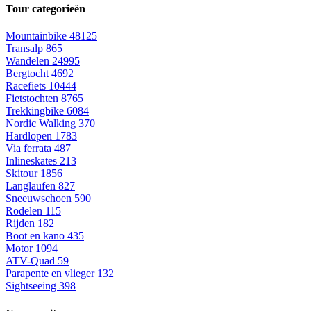
Tour categorieën
Mountainbike
48125
Transalp
865
Wandelen
24995
Bergtocht
4692
Racefiets
10444
Fietstochten
8765
Trekkingbike
6084
Nordic Walking
370
Hardlopen
1783
Via ferrata
487
Inlineskates
213
Skitour
1856
Langlaufen
827
Sneeuwschoen
590
Rodelen
115
Rijden
182
Boot en kano
435
Motor
1094
ATV-Quad
59
Parapente en vlieger
132
Sightseeing
398