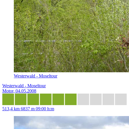
Westerwald - Moseltour
Westerwald - Moseltour
Motor, 04.05.2008
513,4 km
6837 m
09:00 h:m