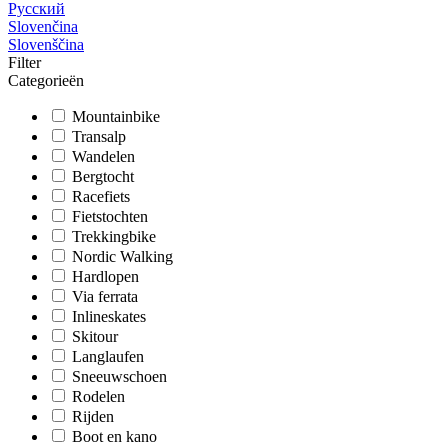
Русский
Slovenčina
Slovenščina
Filter
Categorieën
Mountainbike
Transalp
Wandelen
Bergtocht
Racefiets
Fietstochten
Trekkingbike
Nordic Walking
Hardlopen
Via ferrata
Inlineskates
Skitour
Langlaufen
Sneeuwschoen
Rodelen
Rijden
Boot en kano