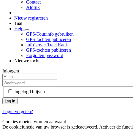
Contact
Afdruk
Nieuw registreren
Taal
Help
GPS-Tour.info gebruiken
GPS-tochten publiceren
Info's over TrackRank
GPS-tochten publiceren
Forgotten password
Nieuwe tocht
Inloggen
Ingelogd blijven
Login vergeten?
Cookies moeten worden aanvaard!
De cookiefunctie van uw browser is gedeactiveerd. Activeer de functi