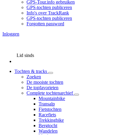
GPS-Tour.info gebruiken
GPS-tochten publiceren
Info's over TrackRank
GPS-tochten publiceren
Forgotten password
Inloggen
Lid sinds
Tochten & tracks
Zoeken
De mooiste tochten
De topfavorieten
Complete tochtenarchief
Mountainbike
Transalp
Fietstochten
Racefiets
Trekkingbike
Bergtocht
Wandelen