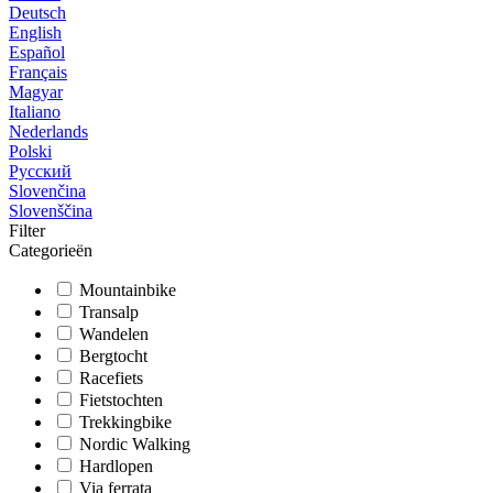
Deutsch
English
Español
Français
Magyar
Italiano
Nederlands
Polski
Русский
Slovenčina
Slovenščina
Filter
Categorieën
Mountainbike
Transalp
Wandelen
Bergtocht
Racefiets
Fietstochten
Trekkingbike
Nordic Walking
Hardlopen
Via ferrata