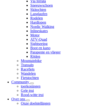
Via ferrata
Sneeuwschoen
Skitochten
Langlaufen
Rodelen
Hardlopen
Nordic Walking
Inlineskates
Motor
ATV-Quad
Sightseeing
Boot en kano
Parapente en vlieger
Rijden
Mountainbike
Transalp
Racefiets
Wandelen
Fietstochten
Community
toerkoningen
Gele trui
Rood-witte trui
Over ons
Onze doelstellingen