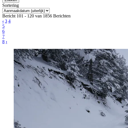
Sortering
Bericht 101 - 120 van 1856 Berichten
‹
3
4
5
6
7
8
›