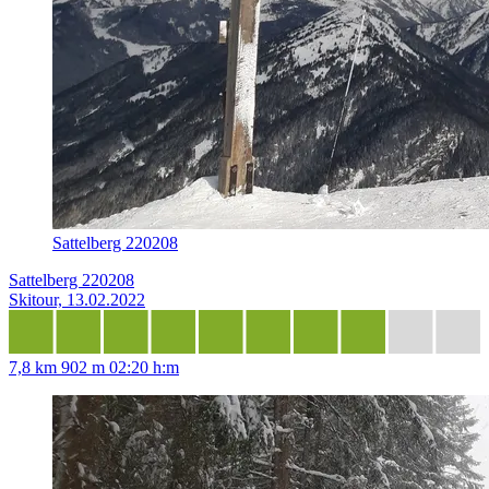
Sattelberg 220208
Sattelberg 220208
Skitour, 13.02.2022
7,8 km
902 m
02:20 h:m