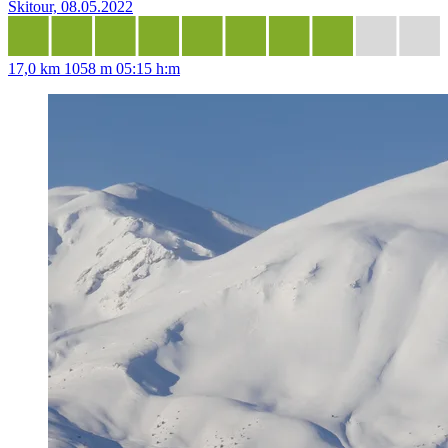
Skitour, 08.05.2022
17,0 km
1058 m
05:15 h:m