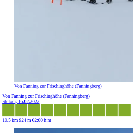
Von Fanning zur Frischinghöhe (Fanningberg)
Von Fanning zur Frischinghöhe (Fanningberg)
Skitour, 16.02.2022
10,5 km
924 m
02:00 h:m