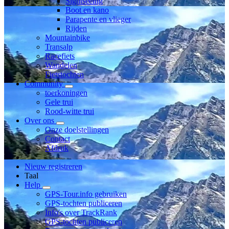
Sightseeing
Boot en kano
Parapente en vlieger
Rijden
Mountainbike
Transalp
Racefiets
Wandelen
Fietstochten
Community
toerkoningen
Gele trui
Rood-witte trui
Over ons
Onze doelstellingen
Contact
Afdruk
Nieuw registreren
Taal
Help
GPS-Tour.info gebruiken
GPS-tochten publiceren
Info's over TrackRank
GPS-tochten publiceren