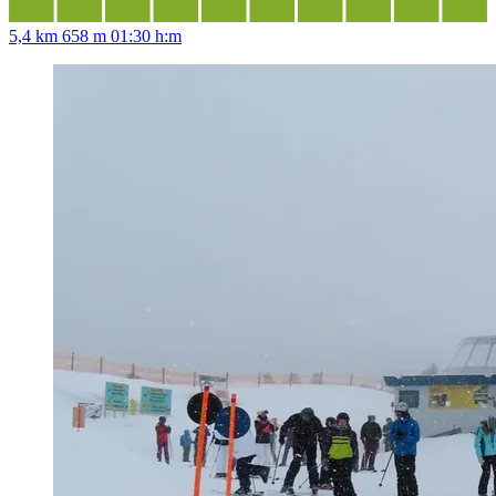
5,4 km
658 m
01:30 h:m