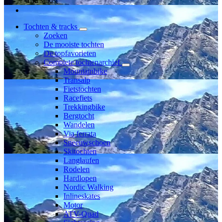
Lid sinds
Tochten & tracks
Zoeken
De mooiste tochten
De topfavorieten
Complete tochtenarchief
Mountainbike
Transalp
Fietstochten
Racefiets
Trekkingbike
Bergtocht
Wandelen
Via ferrata
Sneeuwschoen
Skitochten
Langlaufen
Rodelen
Hardlopen
Nordic Walking
Inlineskates
Motor
ATV-Quad