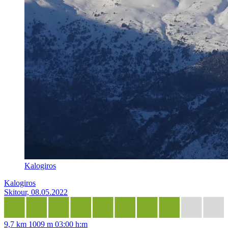
Kalogiros
Kalogiros
Skitour, 08.05.2022
9,7 km
1009 m
03:00 h:m