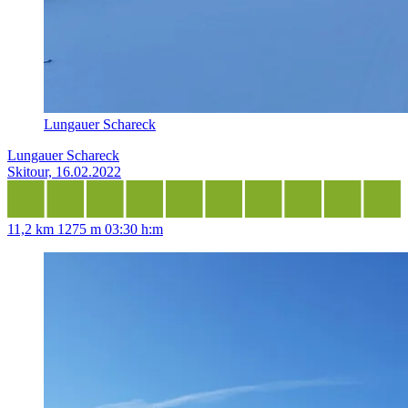
Lungauer Schareck
Lungauer Schareck
Skitour, 16.02.2022
11,2 km
1275 m
03:30 h:m