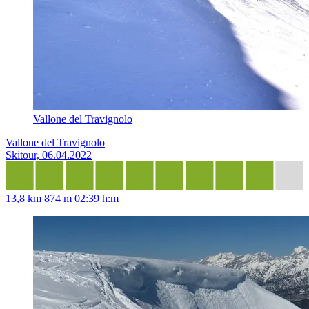
Vallone del Travignolo
Vallone del Travignolo
Skitour, 06.04.2022
13,8 km
874 m
02:39 h:m