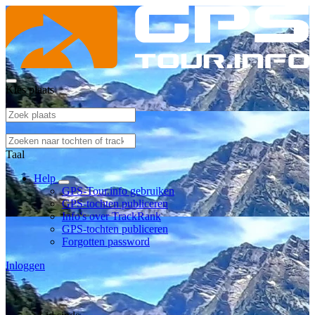
Kies plaats
Taal
Help
GPS-Tour.info gebruiken
GPS-tochten publiceren
Info's over TrackRank
GPS-tochten publiceren
Forgotten password
Inloggen