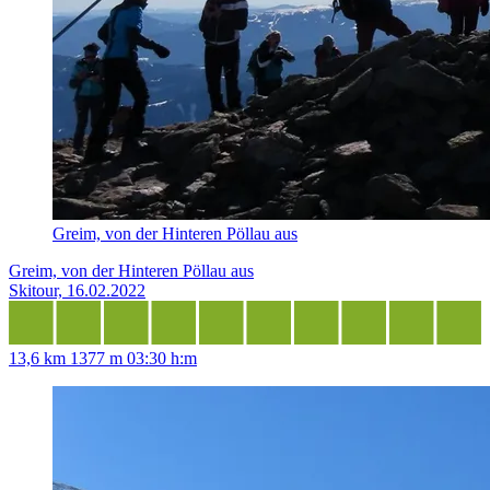
Greim, von der Hinteren Pöllau aus
Greim, von der Hinteren Pöllau aus
Skitour, 16.02.2022
13,6 km
1377 m
03:30 h:m