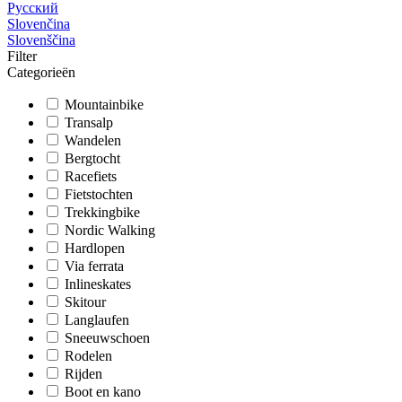
Русский
Slovenčina
Slovenščina
Filter
Categorieën
Mountainbike
Transalp
Wandelen
Bergtocht
Racefiets
Fietstochten
Trekkingbike
Nordic Walking
Hardlopen
Via ferrata
Inlineskates
Skitour
Langlaufen
Sneeuwschoen
Rodelen
Rijden
Boot en kano