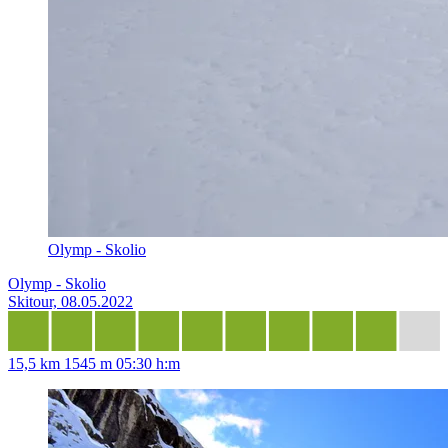
Olymp - Skolio
Olymp - Skolio
Skitour, 08.05.2022
15,5 km
1545 m
05:30 h:m