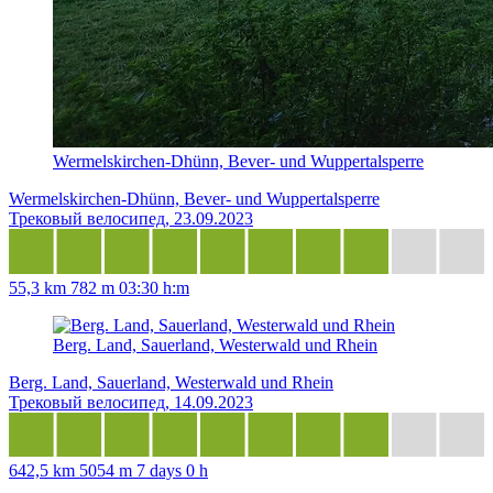
Wermelskirchen-Dhünn, Bever- und Wuppertalsperre
Wermelskirchen-Dhünn, Bever- und Wuppertalsperre
Трековый велосипед, 23.09.2023
55,3 km
782 m
03:30 h:m
Berg. Land, Sauerland, Westerwald und Rhein
Berg. Land, Sauerland, Westerwald und Rhein
Трековый велосипед, 14.09.2023
642,5 km
5054 m
7 days 0 h