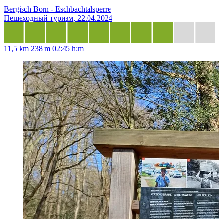
Bergisch Born - Eschbachtalsperre
Пешеходный туризм, 22.04.2024
11,5 km
238 m
02:45 h:m