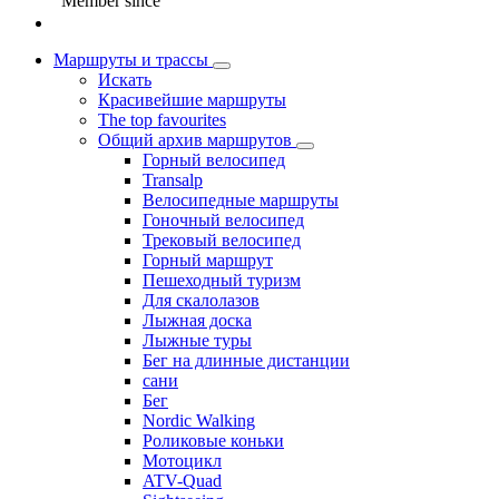
Member since
Маршруты и трассы
Искать
Красивейшие маршруты
The top favourites
Общий архив маршрутов
Горный велосипед
Transalp
Велосипедные маршруты
Гоночный велосипед
Трековый велосипед
Горный маршрут
Пешеходный туризм
Для скалолазов
Лыжная доска
Лыжные туры
Бег на длинные дистанции
сани
Бег
Nordic Walking
Роликовые коньки
Мотоцикл
ATV-Quad