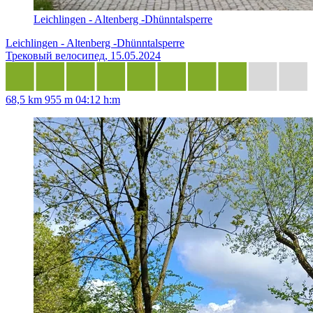
Leichlingen - Altenberg -Dhünntalsperre
Leichlingen - Altenberg -Dhünntalsperre
Трековый велосипед, 15.05.2024
68,5 km
955 m
04:12 h:m