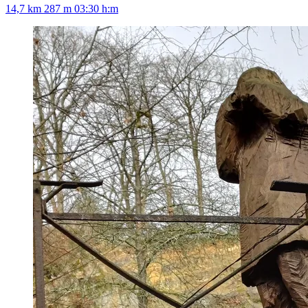
14,7 km
287 m
03:30 h:m