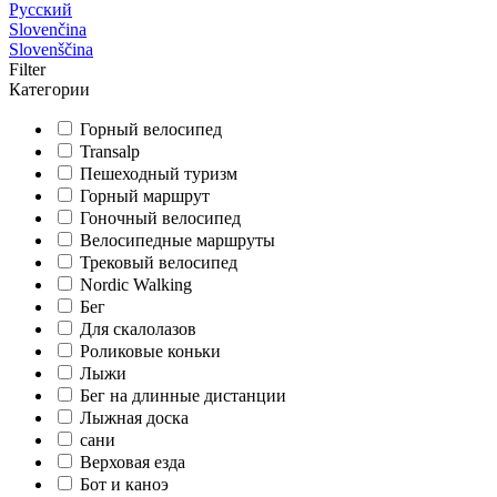
Русский
Slovenčina
Slovenščina
Filter
Категории
Горный велосипед
Transalp
Пешеходный туризм
Горный маршрут
Гоночный велосипед
Велосипедные маршруты
Трековый велосипед
Nordic Walking
Бег
Для скалолазов
Роликовые коньки
Лыжи
Бег на длинные дистанции
Лыжная доска
сани
Верховая езда
Бот и каноэ