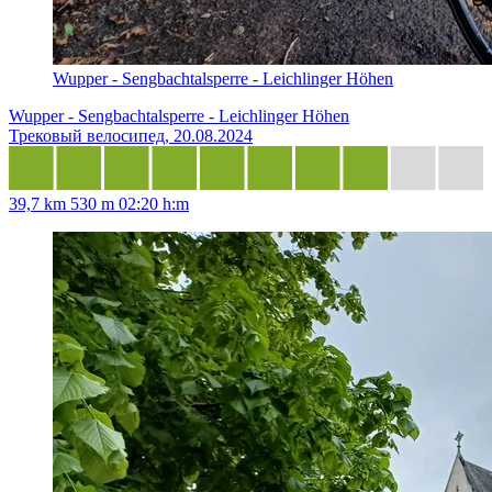
Wupper - Sengbachtalsperre - Leichlinger Höhen
Wupper - Sengbachtalsperre - Leichlinger Höhen
Трековый велосипед, 20.08.2024
39,7 km
530 m
02:20 h:m