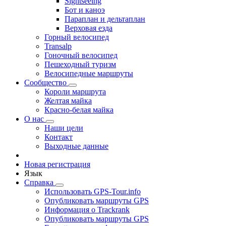
Sightseeing
Бот и каноэ
Параплан и дельтаплан
Верховая езда
Горный велосипед
Transalp
Гоночный велосипед
Пешеходный туризм
Велосипедные маршруты
Сообщество
Короли маршрута
Желтая майка
Красно-белая майка
О нас
Наши цели
Контакт
Выходные данные
Новая регистрация
Язык
Справка
Использовать GPS-Tour.info
Опубликовать маршруты GPS
Информация о Trackrank
Опубликовать маршруты GPS