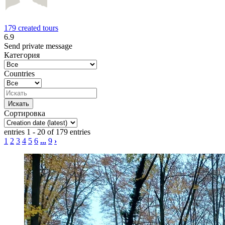
179 created tours
6.9
Send private message
Категория
Countries
Сортировка
entries 1 - 20 of 179 entries
1
2
3
4
5
6
...
9
›