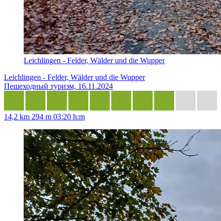
Leichlingen - Felder, Wälder und die Wupper
Leichlingen - Felder, Wälder und die Wupper
Пешеходный туризм, 16.11.2024
14,2 km
294 m
03:20 h:m