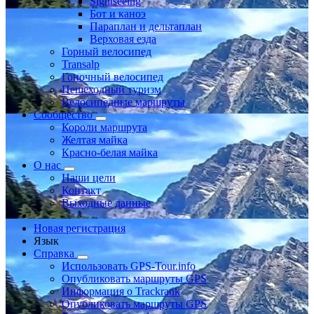
Sightseeing
Бот и каноэ
Параплан и дельтаплан
Верховая езда
Горный велосипед
Transalp
Гоночный велосипед
Пешеходный туризм
Велосипедные маршруты
Сообщество
Короли маршрута
Желтая майка
Красно-белая майка
О нас
Наши цели
Контакт
Выходные данные
Новая регистрация
Язык
Справка
Использовать GPS-Tour.info
Опубликовать маршруты GPS
Информация о Trackrank
Опубликовать маршруты GPS