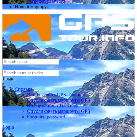
Forgotten password
Новый маршрут
Select location
Язык
Справка
Использовать GPS-Tour.info
Опубликовать маршруты GPS
Информация о Trackrank
Опубликовать маршруты GPS
Forgotten password
Login