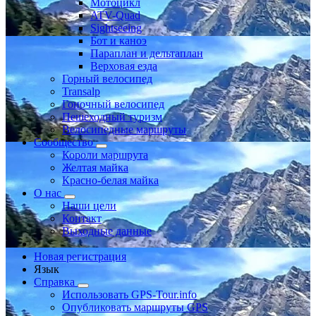
Мотоцикл
ATV-Quad
Sightseeing
Бот и каноэ
Параплан и дельтаплан
Верховая езда
Горный велосипед
Transalp
Гоночный велосипед
Пешеходный туризм
Велосипедные маршруты
Сообщество
Короли маршрута
Желтая майка
Красно-белая майка
О нас
Наши цели
Контакт
Выходные данные
Новая регистрация
Язык
Справка
Использовать GPS-Tour.info
Опубликовать маршруты GPS