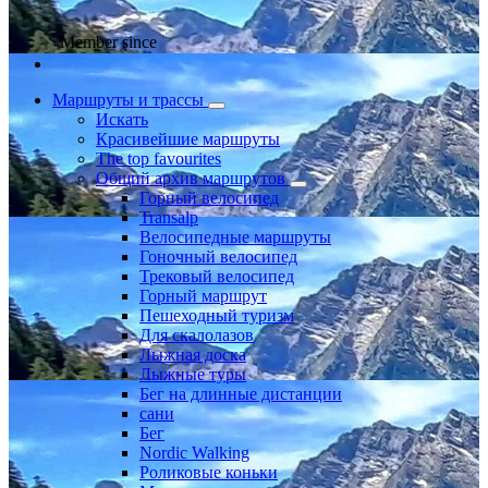
Member since
Маршруты и трассы
Искать
Красивейшие маршруты
The top favourites
Общий архив маршрутов
Горный велосипед
Transalp
Велосипедные маршруты
Гоночный велосипед
Трековый велосипед
Горный маршрут
Пешеходный туризм
Для скалолазов
Лыжная доска
Лыжные туры
Бег на длинные дистанции
сани
Бег
Nordic Walking
Роликовые коньки