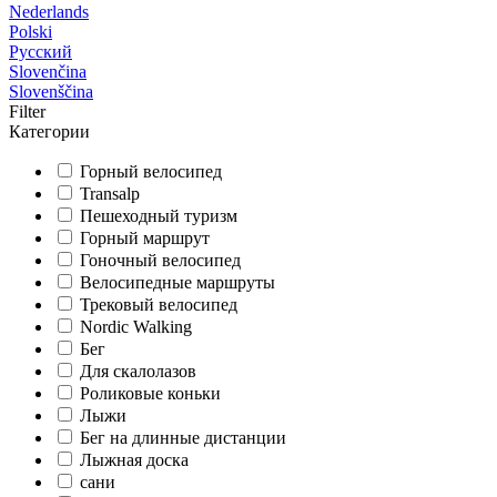
Nederlands
Polski
Русский
Slovenčina
Slovenščina
Filter
Категории
Горный велосипед
Transalp
Пешеходный туризм
Горный маршрут
Гоночный велосипед
Велосипедные маршруты
Трековый велосипед
Nordic Walking
Бег
Для скалолазов
Роликовые коньки
Лыжи
Бег на длинные дистанции
Лыжная доска
сани