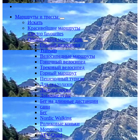
Member since
Маршруты и трассы
Искать
Красивейшие маршруты
The top favourites
Общий архив маршрутов
Горный велосипед
Transalp
Велосипедные маршруты
Гоночный велосипед
Трековый велосипед
Горный маршрут
Пешеходный туризм
Для скалолазов
Лыжная доска
Лыжные туры
Бег на длинные дистанции
сани
Бег
Nordic Walking
Роликовые коньки
Мотоцикл
ATV-Quad