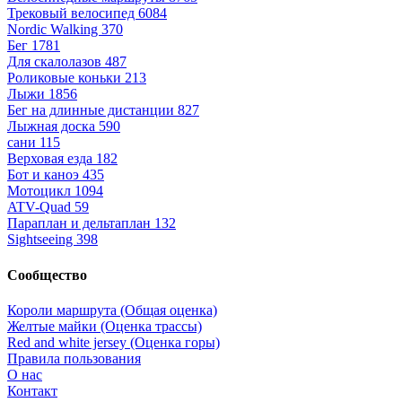
Трековый велосипед
6084
Nordic Walking
370
Бег
1781
Для скалолазов
487
Роликовые коньки
213
Лыжи
1856
Бег на длинные дистанции
827
Лыжная доска
590
сани
115
Верховая езда
182
Бот и каноэ
435
Мотоцикл
1094
ATV-Quad
59
Параплан и дельтаплан
132
Sightseeing
398
Сообщество
Короли маршрута (Общая оценка)
Желтые майки (Оценка трассы)
Red and white jersey (Оценка горы)
Правила пользования
О нас
Контакт