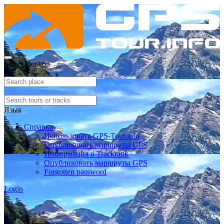
Select location
Язык
Справка
Использовать GPS-Tour.info
Опубликовать маршруты GPS
Информация о Trackrank
Опубликовать маршруты GPS
Forgotten password
Login