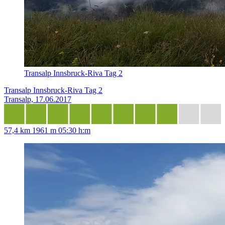
Transalp Innsbruck-Riva Tag 2
Transalp Innsbruck-Riva Tag 2
Transalp, 17.06.2017
57,4 km
1961 m
05:30 h:m