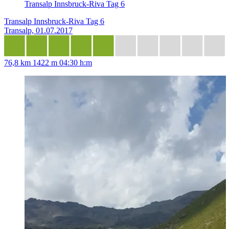
Transalp Innsbruck-Riva Tag 6
Transalp Innsbruck-Riva Tag 6
Transalp, 01.07.2017
76,8 km
1422 m
04:30 h:m