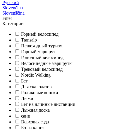
Русский
Slovenčina
Slovenščina
Filter
Категории
Горный велосипед
Transalp
Пешеходный туризм
Горный маршрут
Гоночный велосипед
Велосипедные маршруты
Трековый велосипед
Nordic Walking
Бег
Для скалолазов
Роликовые коньки
Лыжи
Бег на длинные дистанции
Лыжная доска
сани
Верховая езда
Бот и каноэ