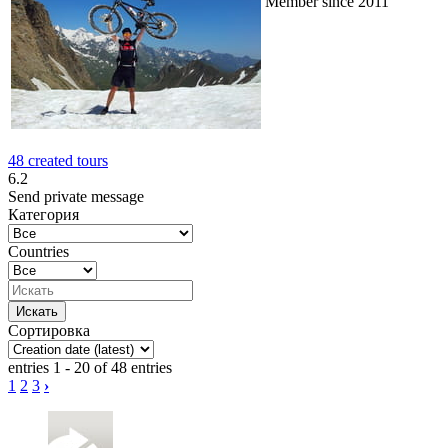
Member since 2011
48 created tours
6.2
Send private message
Категория
Countries
Сортировка
entries 1 - 20 of 48 entries
1
2
3
›