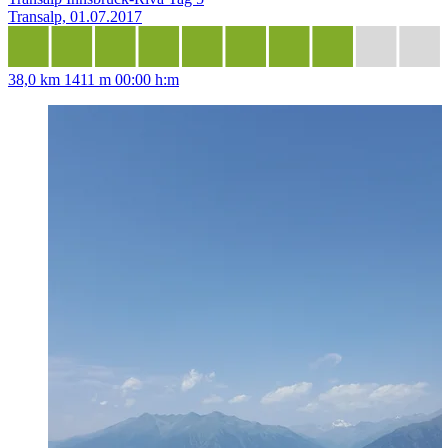
Transalp, 01.07.2017
38,0 km
1411 m
00:00 h:m