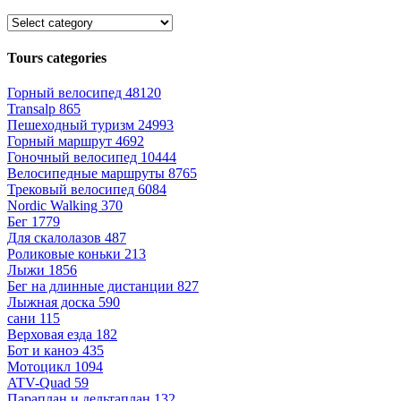
Tours categories
Горный велосипед
48120
Transalp
865
Пешеходный туризм
24993
Горный маршрут
4692
Гоночный велосипед
10444
Велосипедные маршруты
8765
Трековый велосипед
6084
Nordic Walking
370
Бег
1779
Для скалолазов
487
Роликовые коньки
213
Лыжи
1856
Бег на длинные дистанции
827
Лыжная доска
590
сани
115
Верховая езда
182
Бот и каноэ
435
Мотоцикл
1094
ATV-Quad
59
Параплан и дельтаплан
132