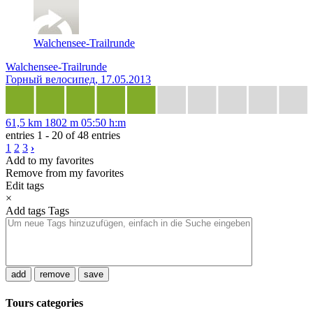
Walchensee-Trailrunde
Walchensee-Trailrunde
Горный велосипед, 17.05.2013
61,5 km
1802 m
05:50 h:m
entries 1 - 20 of 48 entries
1
2
3
›
Add to my favorites
Remove from my favorites
Edit tags
×
Add tags
Tags
add
remove
save
Tours categories