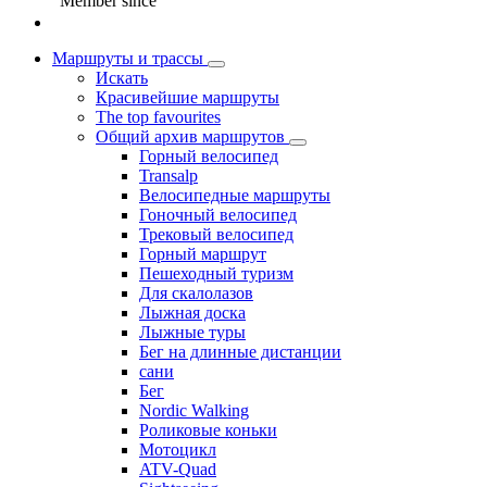
Member since
Маршруты и трассы
Искать
Красивейшие маршруты
The top favourites
Общий архив маршрутов
Горный велосипед
Transalp
Велосипедные маршруты
Гоночный велосипед
Трековый велосипед
Горный маршрут
Пешеходный туризм
Для скалолазов
Лыжная доска
Лыжные туры
Бег на длинные дистанции
сани
Бег
Nordic Walking
Роликовые коньки
Мотоцикл
ATV-Quad