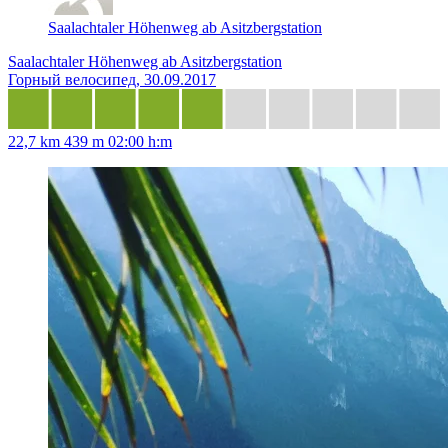
Saalachtaler Höhenweg ab Asitzbergstation
Saalachtaler Höhenweg ab Asitzbergstation
Горный велосипед, 30.09.2017
22,7 km
439 m
02:00 h:m