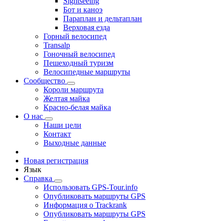
Sightseeing
Бот и каноэ
Параплан и дельтаплан
Верховая езда
Горный велосипед
Transalp
Гоночный велосипед
Пешеходный туризм
Велосипедные маршруты
Сообщество
Короли маршрута
Желтая майка
Красно-белая майка
О нас
Наши цели
Контакт
Выходные данные
Новая регистрация
Язык
Справка
Использовать GPS-Tour.info
Опубликовать маршруты GPS
Информация о Trackrank
Опубликовать маршруты GPS