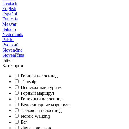
Deutsch
English
Español
Français
Magyar
Italiano
Nederlands
Polski
Русский
Slovenčina
Slovenščina
Filter
Категории
Горный велосипед
Transalp
Пешеходный туризм
Горный маршрут
Гоночный велосипед
Велосипедные маршруты
Трековый велосипед
Nordic Walking
Бег
Для скалолазов