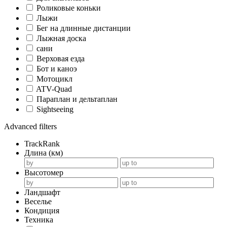
Роликовые коньки
Лыжи
Бег на длинные дистанции
Лыжная доска
сани
Верховая езда
Бот и каноэ
Мотоцикл
ATV-Quad
Параплан и дельтаплан
Sightseeing
Advanced filters
TrackRank
Длина (км)
Высотомер
Ландшафт
Веселье
Кондиция
Техника