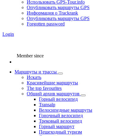
Использовать GPS-Tour.info
Опубликовать маршруты GPS
Информация о Trackrank
Опубликовать маршруты GPS
Forgotten password
Login
Member since
Маршруты и трассы
Искать
Красивейшие маршруты
The top favourites
Общий архив маршрутов
Горный велосипед
Transalp
Велосипедные маршруты
Гоночный велосипед
Трековый велосипед
Горный маршрут
Пешеходный туризм