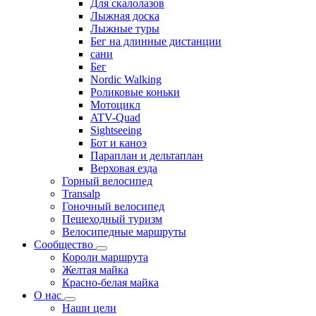
Для скалолазов
Лыжная доска
Лыжные туры
Бег на длинные дистанции
сани
Бег
Nordic Walking
Роликовые коньки
Мотоцикл
ATV-Quad
Sightseeing
Бот и каноэ
Параплан и дельтаплан
Верховая езда
Горный велосипед
Transalp
Гоночный велосипед
Пешеходный туризм
Велосипедные маршруты
Сообщество
Короли маршрута
Желтая майка
Красно-белая майка
О нас
Наши цели