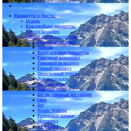
Member since
Маршруты и трассы
Искать
Красивейшие маршруты
The top favourites
Общий архив маршрутов
Горный велосипед
Transalp
Велосипедные маршруты
Гоночный велосипед
Трековый велосипед
Горный маршрут
Пешеходный туризм
Для скалолазов
Лыжная доска
Лыжные туры
Бег на длинные дистанции
сани
Бег
Nordic Walking
Роликовые коньки
Мотоцикл
ATV-Quad