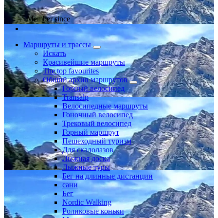
Member since
Маршруты и трассы
Искать
Красивейшие маршруты
The top favourites
Общий архив маршрутов
Горный велосипед
Transalp
Велосипедные маршруты
Гоночный велосипед
Трековый велосипед
Горный маршрут
Пешеходный туризм
Для скалолазов
Лыжная доска
Лыжные туры
Бег на длинные дистанции
сани
Бег
Nordic Walking
Роликовые коньки