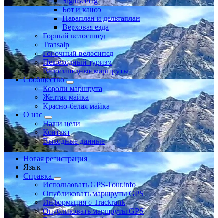
Sightseeing
Бот и каноэ
Параплан и дельтаплан
Верховая езда
Горный велосипед
Transalp
Гоночный велосипед
Пешеходный туризм
Велосипедные маршруты
Сообщество
Короли маршрута
Желтая майка
Красно-белая майка
О нас
Наши цели
Контакт
Выходные данные
Новая регистрация
Язык
Справка
Использовать GPS-Tour.info
Опубликовать маршруты GPS
Информация о Trackrank
Опубликовать маршруты GPS