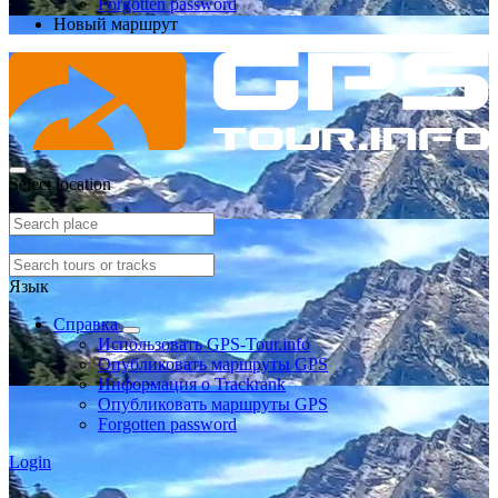
Forgotten password
Новый маршрут
Select location
Язык
Справка
Использовать GPS-Tour.info
Опубликовать маршруты GPS
Информация о Trackrank
Опубликовать маршруты GPS
Forgotten password
Login