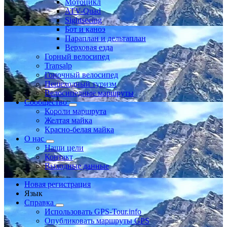
Мотоцикл
ATV-Quad
Sightseeing
Бот и каноэ
Параплан и дельтаплан
Верховая езда
Горный велосипед
Transalp
Гоночный велосипед
Пешеходный туризм
Велосипедные маршруты
Сообщество
Короли маршрута
Желтая майка
Красно-белая майка
О нас
Наши цели
Контакт
Выходные данные
Новая регистрация
Язык
Справка
Использовать GPS-Tour.info
Опубликовать маршруты GPS