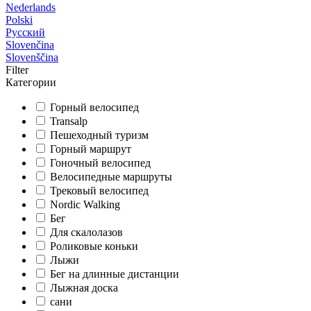
Nederlands
Polski
Русский
Slovenčina
Slovenščina
Filter
Категории
Горный велосипед
Transalp
Пешеходный туризм
Горный маршрут
Гоночный велосипед
Велосипедные маршруты
Трековый велосипед
Nordic Walking
Бег
Для скалолазов
Роликовые коньки
Лыжи
Бег на длинные дистанции
Лыжная доска
сани