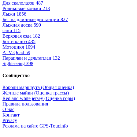
Для скалолазов
487
Роликовые коньки
213
Лыжи
1856
Бег на длинные дистанции
827
Лыжная доска
590
сани
115
Верховая езда
182
Бот и каноэ
435
Мотоцикл
1094
ATV-Quad
59
Параплан и дельтаплан
132
Sightseeing
398
Сообщество
Короли маршрута (Общая оценка)
Желтые майки (Оценка трассы)
Red and white jersey (Оценка горы)
Правила пользования
О нас
Контакт
Privacy
Реклама на сайте GPS-Tour.info