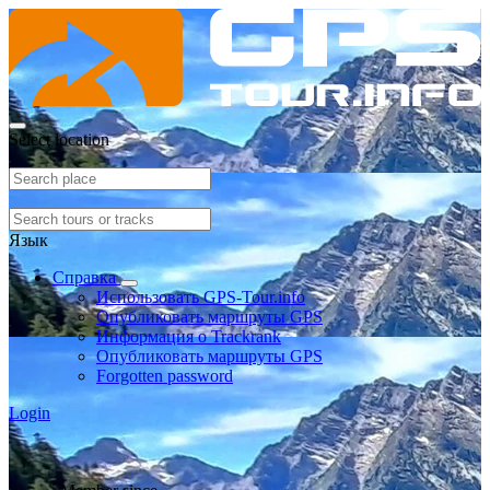
Select location
Язык
Справка
Использовать GPS-Tour.info
Опубликовать маршруты GPS
Информация о Trackrank
Опубликовать маршруты GPS
Forgotten password
Login