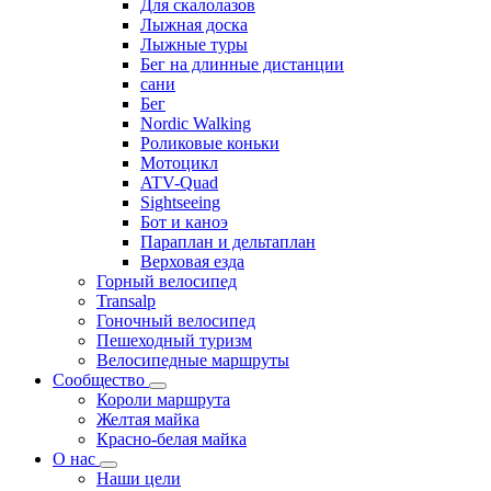
Для скалолазов
Лыжная доска
Лыжные туры
Бег на длинные дистанции
сани
Бег
Nordic Walking
Роликовые коньки
Мотоцикл
ATV-Quad
Sightseeing
Бот и каноэ
Параплан и дельтаплан
Верховая езда
Горный велосипед
Transalp
Гоночный велосипед
Пешеходный туризм
Велосипедные маршруты
Сообщество
Короли маршрута
Желтая майка
Красно-белая майка
О нас
Наши цели