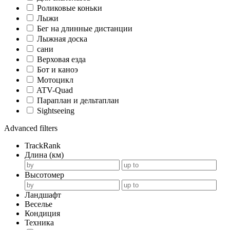
Роликовые коньки
Лыжи
Бег на длинные дистанции
Лыжная доска
сани
Верховая езда
Бот и каноэ
Мотоцикл
ATV-Quad
Параплан и дельтаплан
Sightseeing
Advanced filters
TrackRank
Длина (км)
Высотомер
Ландшафт
Веселье
Кондиция
Техника