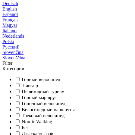
Deutsch
English
Español
Français
Magyar
Italiano
Nederlands
Polski
Русский
Slovenčina
Slovenščina
Filter
Категории
Горный велосипед
Transalp
Пешеходный туризм
Горный маршрут
Гоночный велосипед
Велосипедные маршруты
Трековый велосипед
Nordic Walking
Бег
Для скалолазов