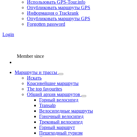
Использовать GPS-Tour.info
Опубликовать маршруты GPS
Информация о Trackrank
Опубликовать маршруты GPS
Forgotten password
Login
Member since
Маршруты и трассы
Искать
Красивейшие маршруты
The top favourites
Общий архив маршрутов
Горный велосипед
Transalp
Велосипедные маршруты
Гоночный велосипед
Трековый велосипед
Горный маршрут
Пешеходный туризм