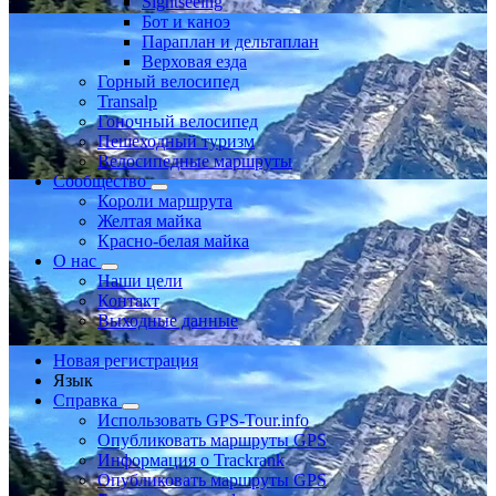
Sightseeing
Бот и каноэ
Параплан и дельтаплан
Верховая езда
Горный велосипед
Transalp
Гоночный велосипед
Пешеходный туризм
Велосипедные маршруты
Сообщество
Короли маршрута
Желтая майка
Красно-белая майка
О нас
Наши цели
Контакт
Выходные данные
Новая регистрация
Язык
Справка
Использовать GPS-Tour.info
Опубликовать маршруты GPS
Информация о Trackrank
Опубликовать маршруты GPS