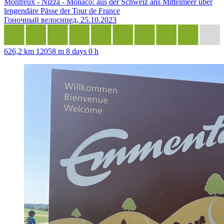
Montreux - Nizza - Monaco: aus der Schweiz ans Mittelmeer über
lengendäre Pässe der Tour de France
Гоночный велосипед, 25.10.2023
626,2 km
12058 m
8 days 0 h