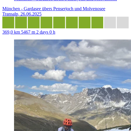
München - Gardasee übers Penserjoch und Molvenosee
Transalp, 26.06.2025
369,0 km
5467 m
2 days 0 h