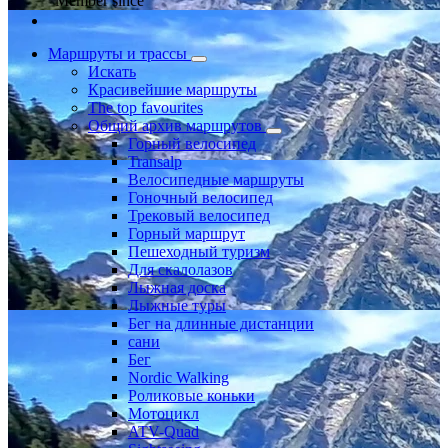
Member since
Маршруты и трассы
Искать
Красивейшие маршруты
The top favourites
Общий архив маршрутов
Горный велосипед
Transalp
Велосипедные маршруты
Гоночный велосипед
Трековый велосипед
Горный маршрут
Пешеходный туризм
Для скалолазов
Лыжная доска
Лыжные туры
Бег на длинные дистанции
сани
Бег
Nordic Walking
Роликовые коньки
Мотоцикл
ATV-Quad