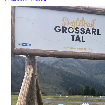
764,6 km
9022 m
11 days 0 h