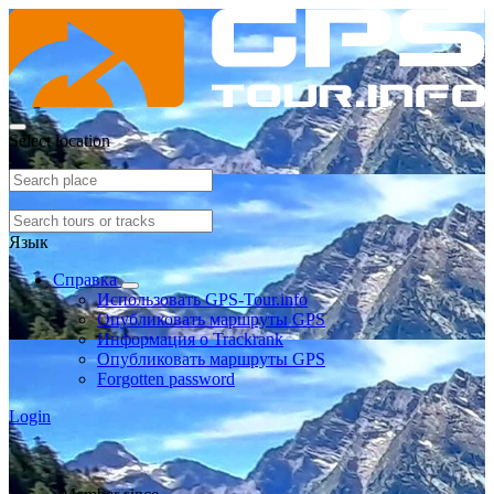
Select location
Язык
Справка
Использовать GPS-Tour.info
Опубликовать маршруты GPS
Информация о Trackrank
Опубликовать маршруты GPS
Forgotten password
Login