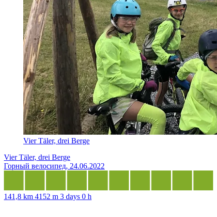
Vier Täler, drei Berge
Vier Täler, drei Berge
Горный велосипед, 24.06.2022
141,8 km
4152 m
3 days 0 h