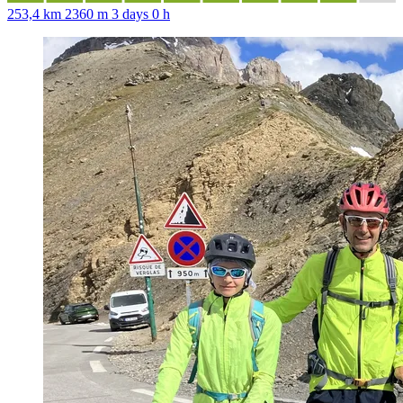
253,4 km
2360 m
3 days 0 h