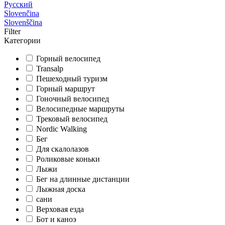
Русский
Slovenčina
Slovenščina
Filter
Категории
Горный велосипед
Transalp
Пешеходный туризм
Горный маршрут
Гоночный велосипед
Велосипедные маршруты
Трековый велосипед
Nordic Walking
Бег
Для скалолазов
Роликовые коньки
Лыжи
Бег на длинные дистанции
Лыжная доска
сани
Верховая езда
Бот и каноэ