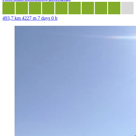
493,7 km
4227 m
7 days 0 h