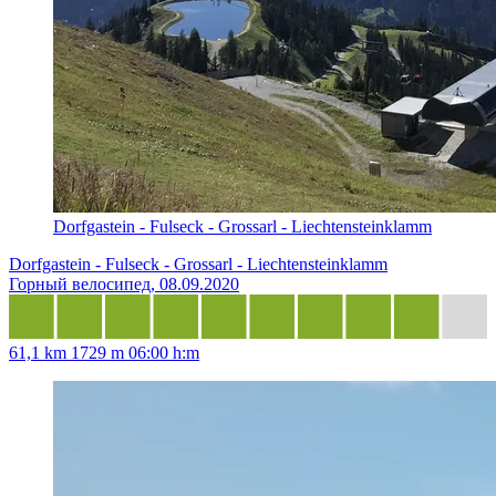
Dorfgastein - Fulseck - Grossarl - Liechtensteinklamm
Dorfgastein - Fulseck - Grossarl - Liechtensteinklamm
Горный велосипед, 08.09.2020
61,1 km
1729 m
06:00 h:m