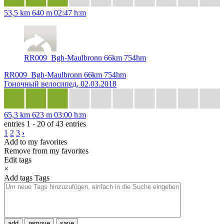
53,5 km
640 m
02:47 h:m
RR009_Bgh-Maulbronn 66km 754hm
RR009_Bgh-Maulbronn 66km 754hm
Гоночный велосипед, 02.03.2018
65,3 km
623 m
03:00 h:m
entries 1 - 20 of 43 entries
1
2
3
›
Add to my favorites
Remove from my favorites
Edit tags
×
Add tags
Tags
add
remove
save