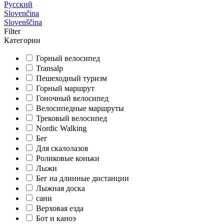
Русский
Slovenčina
Slovenščina
Filter
Категории
Горный велосипед
Transalp
Пешеходный туризм
Горный маршрут
Гоночный велосипед
Велосипедные маршруты
Трековый велосипед
Nordic Walking
Бег
Для скалолазов
Роликовые коньки
Лыжи
Бег на длинные дистанции
Лыжная доска
сани
Верховая езда
Бот и каноэ