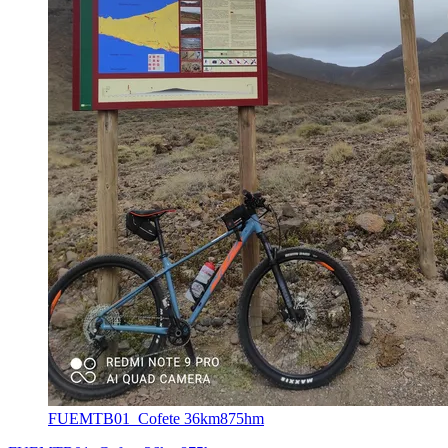
FUEMTB01_Cofete 36km875hm