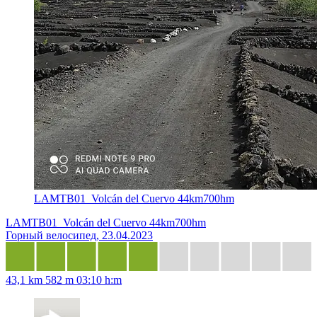
LAMTB01_Volcán del Cuervo 44km700hm
LAMTB01_Volcán del Cuervo 44km700hm
Горный велосипед, 23.04.2023
43,1 km
582 m
03:10 h:m