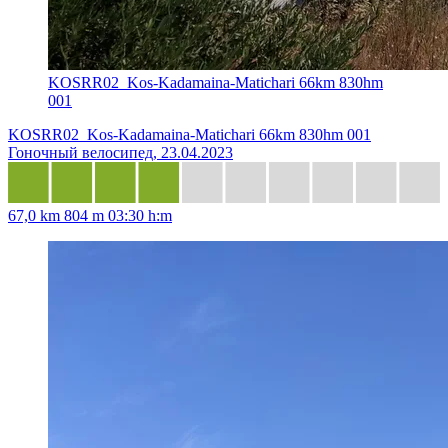
KOSRR02_Kos-Kadamaina-Matichari 66km 830hm
001
KOSRR02_Kos-Kadamaina-Matichari 66km 830hm 001
Гоночный велосипед, 23.04.2023
67,0 km
804 m
03:30 h:m