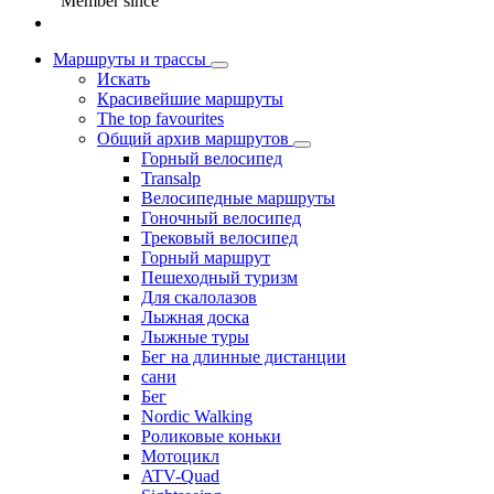
Member since
Маршруты и трассы
Искать
Красивейшие маршруты
The top favourites
Общий архив маршрутов
Горный велосипед
Transalp
Велосипедные маршруты
Гоночный велосипед
Трековый велосипед
Горный маршрут
Пешеходный туризм
Для скалолазов
Лыжная доска
Лыжные туры
Бег на длинные дистанции
сани
Бег
Nordic Walking
Роликовые коньки
Мотоцикл
ATV-Quad