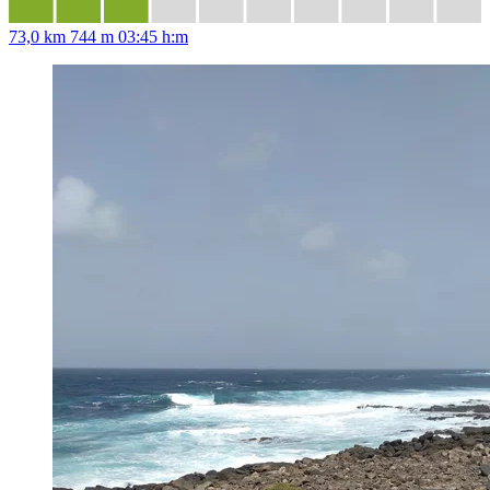
73,0 km
744 m
03:45 h:m