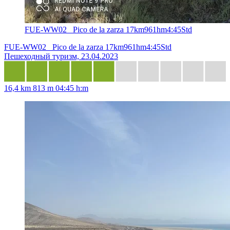
FUE-WW02_ Pico de la zarza 17km961hm4:45Std
FUE-WW02_ Pico de la zarza 17km961hm4:45Std
Пешеходный туризм, 23.04.2023
16,4 km
813 m
04:45 h:m