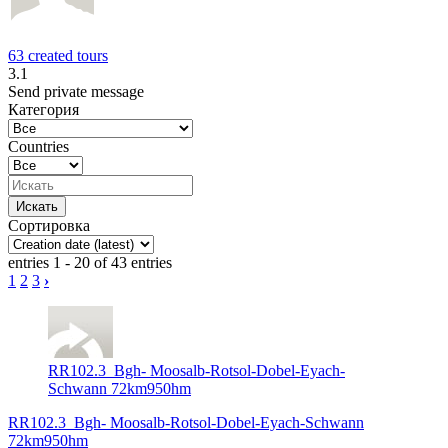
63 created tours
3.1
Send private message
Категория
Countries
Сортировка
entries 1 - 20 of 43 entries
1
2
3
›
RR102.3_Bgh- Moosalb-Rotsol-Dobel-Eyach-
Schwann 72km950hm
RR102.3_Bgh- Moosalb-Rotsol-Dobel-Eyach-Schwann
72km950hm