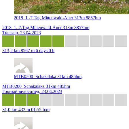
2018_1.-7.Tag Mittenwald-Auer 313m 8857hm
2018_1.-7.Tag Mittenwald-Auer 313m 8857hm
Transalp, 23.04.2023
313,2 km
8567 m
6 days 0 h
MTB0200_Schakalaka 31km 485hm
MTB0200_Schakalaka 31km 485hm
Горный велосипед, 23.04.2023
31,0 km
432 m
01:55 h:m