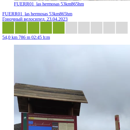
FUERR01_las hermosas 53km865hm
FUERR01_las hermosas 53km865hm
Гоночный велосипед, 23.04.2023
54,0 km
786 m
02:45 h:m