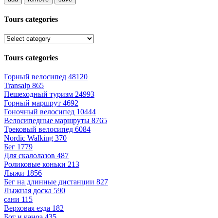
Tours categories
Tours categories
Горный велосипед
48120
Transalp
865
Пешеходный туризм
24993
Горный маршрут
4692
Гоночный велосипед
10444
Велосипедные маршруты
8765
Трековый велосипед
6084
Nordic Walking
370
Бег
1779
Для скалолазов
487
Роликовые коньки
213
Лыжи
1856
Бег на длинные дистанции
827
Лыжная доска
590
сани
115
Верховая езда
182
Бот и каноэ
435