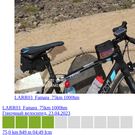
LARR03_Famara_75km 1000hm
LARR03_Famara_75km 1000hm
Гоночный велосипед, 23.04.2023
75,0 km
849 m
04:49 h:m