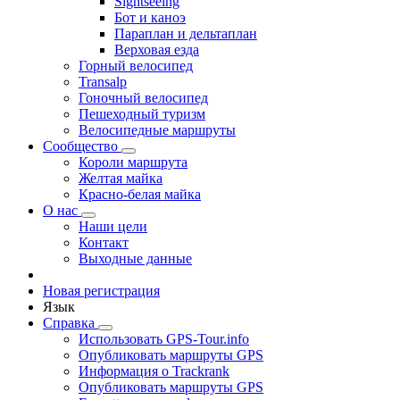
Sightseeing
Бот и каноэ
Параплан и дельтаплан
Верховая езда
Горный велосипед
Transalp
Гоночный велосипед
Пешеходный туризм
Велосипедные маршруты
Сообщество
Короли маршрута
Желтая майка
Красно-белая майка
О нас
Наши цели
Контакт
Выходные данные
Новая регистрация
Язык
Справка
Использовать GPS-Tour.info
Опубликовать маршруты GPS
Информация о Trackrank
Опубликовать маршруты GPS