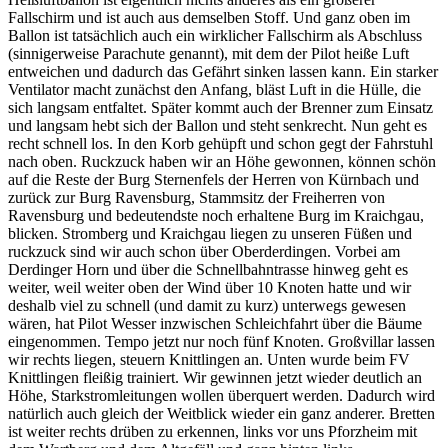
Fallschirm und ist auch aus demselben Stoff. Und ganz oben im
Ballon ist tatsächlich auch ein wirklicher Fallschirm als Abschluss
(sinnigerweise Parachute genannt), mit dem der Pilot heiße Luft
entweichen und dadurch das Gefährt sinken lassen kann. Ein starker
Ventilator macht zunächst den Anfang, bläst Luft in die Hülle, die
sich langsam entfaltet. Später kommt auch der Brenner zum Einsatz
und langsam hebt sich der Ballon und steht senkrecht. Nun geht es
recht schnell los. In den Korb gehüpft und schon gegt der Fahrstuhl
nach oben. Ruckzuck haben wir an Höhe gewonnen, können schön
auf die Reste der Burg Sternenfels der Herren von Kürnbach und
zurück zur Burg Ravensburg, Stammsitz der Freiherren von
Ravensburg und bedeutendste noch erhaltene Burg im Kraichgau,
blicken. Stromberg und Kraichgau liegen zu unseren Füßen und
ruckzuck sind wir auch schon über Oberderdingen. Vorbei am
Derdinger Horn und über die Schnellbahntrasse hinweg geht es
weiter, weil weiter oben der Wind über 10 Knoten hatte und wir
deshalb viel zu schnell (und damit zu kurz) unterwegs gewesen
wären, hat Pilot Wesser inzwischen Schleichfahrt über die Bäume
eingenommen. Tempo jetzt nur noch fünf Knoten. Großvillar lassen
wir rechts liegen, steuern Knittlingen an. Unten wurde beim FV
Knittlingen fleißig trainiert. Wir gewinnen jetzt wieder deutlich an
Höhe, Starkstromleitungen wollen überquert werden. Dadurch wird
natürlich auch gleich der Weitblick wieder ein ganz anderer. Bretten
ist weiter rechts drüben zu erkennen, links vor uns Pforzheim mit