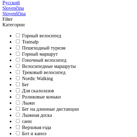
Русский
Slovenčina
Slovenščina
Filter
Категории
Горный велосипед
Transalp
Пешеходный туризм
Горный маршрут
Гоночный велосипед
Велосипедные маршруты
Трековый велосипед
Nordic Walking
Бег
Для скалолазов
Роликовые коньки
Лыжи
Бег на длинные дистанции
Лыжная доска
сани
Верховая езда
Бот и каноэ