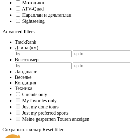
Мотоцикл
ATV-Quad
Параплан и дельтаплан
Sightseeing
Advanced filters
TrackRank
Длина (км)
Высотомер
Ландшафт
Веселье
Кондиция
Техника
Circuits only
My favorites only
Just my done tours
Just my preferred sports
Meine gesperrten Touren anzeigen
Сохранить фильтр
Reset filter