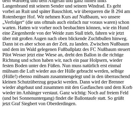
dem Wartberg und dem Altgefäll und ganz hinten links
Langenbrand mit seinem Sender und seinem Windrad. Es geht
vorbei an Ruit und später Bauschlott, wir überqueren die B 294 am
Rotenberger Hof. Wir nehmen Kurs auf Nußbaum, wo unsere
„Verfolger“ (die uns oftmals auch einfach nur voraus waren) schon
warten. Hatten wir vorher noch beobachten können, wie ein Hund
eine Ziegenherde von der Weide zum Stall trieb, fahren wir jetzt
über mit großen Augen nach oben blickende Zuchtbullen hinweg.
Dann ist es aber schon an der Zeit, zu landen. Zwischen Nußbaum
und dem im Wald gelegenen Fußballplatz des FC Nußbaum steuert
Pilot Wesser jetzt eine Wiese an, dreht den Ballon in die richtige
Richtung und schon haben wir, nach ein paar Holpsern, wieder
festen Boden unter den Füßen. Nun muss natürlich erst einmal
mühsam die Luft wieder aus der Hülle gebracht werden, selbige
(Hülle!) ebenso mühsam zusammengelegt und in den überraschend
kleinen Schutzüberzug gepackt werden. Dann wird der Brenner
wieder abgebaut und zusammen mit den Gasflaschen und dem Korb
wieder im Anhänger verstaut. Ganz wichtig: Noch auf freiem Feld
(und bei Sonnenuntergang) findet die Ballontaufe statt. So grüßt
jetzt Graf Siegbert von Oberderdingen.