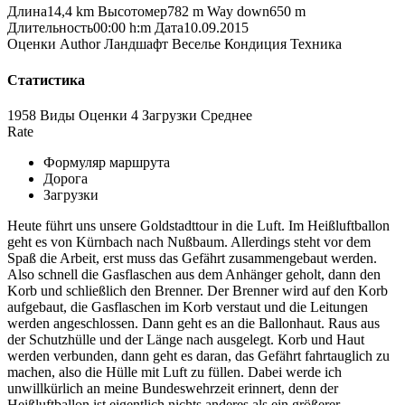
Длина
14,4 km
Высотомер
782 m
Way down
650 m
Длительность
00:00 h:m
Дата
10.09.2015
Оценки
Author
Ландшафт
Веселье
Кондиция
Техника
Статистика
1958 Виды
Оценки
4 Загрузки
Среднее
Rate
Формуляр маршрута
Дорога
Загрузки
Heute führt uns unsere Goldstadttour in die Luft. Im Heißluftballon
geht es von Kürnbach nach Nußbaum. Allerdings steht vor dem
Spaß die Arbeit, erst muss das Gefährt zusammengebaut werden.
Also schnell die Gasflaschen aus dem Anhänger geholt, dann den
Korb und schließlich den Brenner. Der Brenner wird auf den Korb
aufgebaut, die Gasflaschen im Korb verstaut und die Leitungen
werden angeschlossen. Dann geht es an die Ballonhaut. Raus aus
der Schutzhülle und der Länge nach ausgelegt. Korb und Haut
werden verbunden, dann geht es daran, das Gefährt fahrtauglich zu
machen, also die Hülle mit Luft zu füllen. Dabei werde ich
unwillkürlich an meine Bundeswehrzeit erinnert, denn der
Heißluftballon ist eigentlich nichts anderes als ein größerer