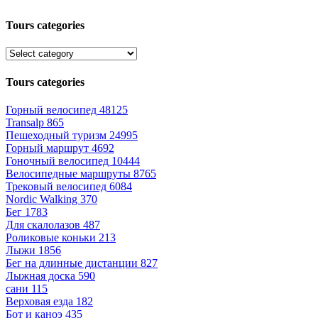
Tours categories
Tours categories
Горный велосипед
48125
Transalp
865
Пешеходный туризм
24995
Горный маршрут
4692
Гоночный велосипед
10444
Велосипедные маршруты
8765
Трековый велосипед
6084
Nordic Walking
370
Бег
1783
Для скалолазов
487
Роликовые коньки
213
Лыжи
1856
Бег на длинные дистанции
827
Лыжная доска
590
сани
115
Верховая езда
182
Бот и каноэ
435