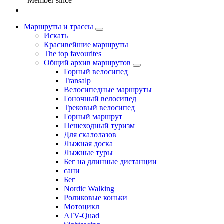
Member since
Маршруты и трассы
Искать
Красивейшие маршруты
The top favourites
Общий архив маршрутов
Горный велосипед
Transalp
Велосипедные маршруты
Гоночный велосипед
Трековый велосипед
Горный маршрут
Пешеходный туризм
Для скалолазов
Лыжная доска
Лыжные туры
Бег на длинные дистанции
сани
Бег
Nordic Walking
Роликовые коньки
Мотоцикл
ATV-Quad