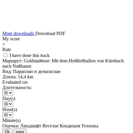
More downloads
Download PDF
My score
×
Rate
I have done this track
Маршрут:
Goldstadttour: Mit dem Heißluftballon von Kürnbach
nach Nußbaum
Вид:
Параплан и дельтаплан
Длина:
14,4 km
Evaluated on:
Длительность:
Day(s)
Hour(s)
Minute(s)
Оценка:
Ландшафт
Веселье
Кондиция
Техника
Ok
save