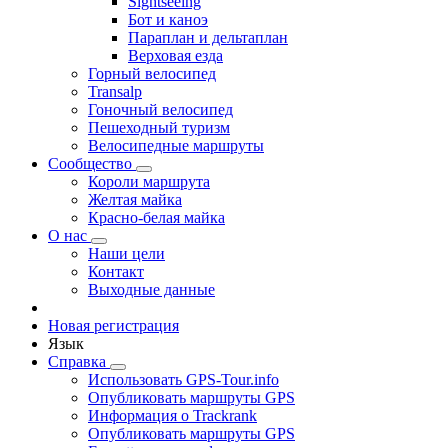
Sightseeing
Бот и каноэ
Параплан и дельтаплан
Верховая езда
Горный велосипед
Transalp
Гоночный велосипед
Пешеходный туризм
Велосипедные маршруты
Сообщество
Короли маршрута
Желтая майка
Красно-белая майка
О нас
Наши цели
Контакт
Выходные данные
Новая регистрация
Язык
Справка
Использовать GPS-Tour.info
Опубликовать маршруты GPS
Информация о Trackrank
Опубликовать маршруты GPS