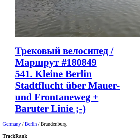
Трековый велосипед /
Маршрут #180849
541. Kleine Berlin
Stadtflucht über Mauer-
und Frontaneweg +
Baruter Linie ;-)
Germany
/
Berlin
/
Brandenburg
TrackRank