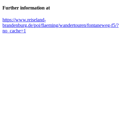
Further information at
https://www.reiseland-
brandenburg.de/poi/flaeming/wandertouren/fontaneweg-f5/?
no_cache=1