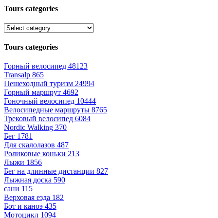
Tours categories
Tours categories
Горный велосипед
48123
Transalp
865
Пешеходный туризм
24994
Горный маршрут
4692
Гоночный велосипед
10444
Велосипедные маршруты
8765
Трековый велосипед
6084
Nordic Walking
370
Бег
1781
Для скалолазов
487
Роликовые коньки
213
Лыжи
1856
Бег на длинные дистанции
827
Лыжная доска
590
сани
115
Верховая езда
182
Бот и каноэ
435
Мотоцикл
1094