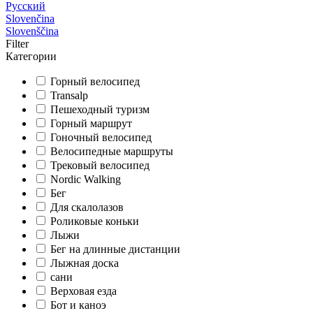
Русский
Slovenčina
Slovenščina
Filter
Категории
Горный велосипед
Transalp
Пешеходный туризм
Горный маршрут
Гоночный велосипед
Велосипедные маршруты
Трековый велосипед
Nordic Walking
Бег
Для скалолазов
Роликовые коньки
Лыжи
Бег на длинные дистанции
Лыжная доска
сани
Верховая езда
Бот и каноэ