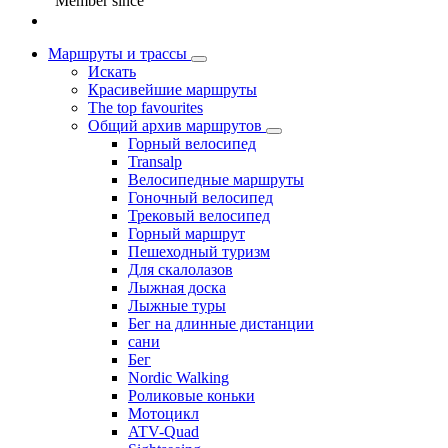
Member since
Маршруты и трассы
Искать
Красивейшие маршруты
The top favourites
Общий архив маршрутов
Горный велосипед
Transalp
Велосипедные маршруты
Гоночный велосипед
Трековый велосипед
Горный маршрут
Пешеходный туризм
Для скалолазов
Лыжная доска
Лыжные туры
Бег на длинные дистанции
сани
Бег
Nordic Walking
Роликовые коньки
Мотоцикл
ATV-Quad