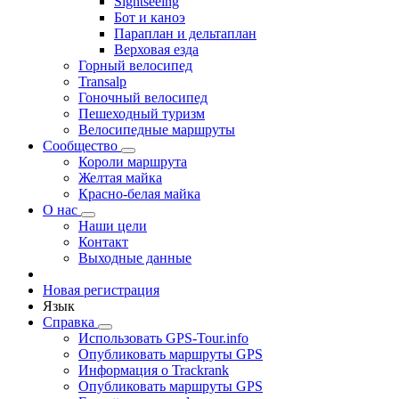
Sightseeing
Бот и каноэ
Параплан и дельтаплан
Верховая езда
Горный велосипед
Transalp
Гоночный велосипед
Пешеходный туризм
Велосипедные маршруты
Сообщество
Короли маршрута
Желтая майка
Красно-белая майка
О нас
Наши цели
Контакт
Выходные данные
Новая регистрация
Язык
Справка
Использовать GPS-Tour.info
Опубликовать маршруты GPS
Информация о Trackrank
Опубликовать маршруты GPS