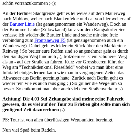
schön vorranzukommen ;-)))
An der Berliner Stadtgrenze geht es teilweise auf dem Mauerweg
nach Mahlow, weiter nach Blankenfelde und ca. von hier weiter auf
der
Baruter Linie
(Ist genaugenommen ein Wanderweg). Doch an
der Krumme Lanke (Zülowkanal) kurz vor dem Rangsdorfer See
verlasse ich wieder die Baruter Linie und suche mir eine freie
verbindung zum
Frontaneweg F5
(ist genaugenommen auch ein
Wanderweg). Dabei geht es leider ein Stück über den Markierten:
Reitweg ! So breiter eure Reifen sind so angenehmer geht es durch
den Sandigen Weg hindurch ;-), trotzdem es ist ein schönerer Weg
als an - auf der Straße zu fahren. Kurz vor Grossbeeren führt der
Weg am "Technikdenkmal Rieselfeld" vorbei wo man über eine
Infotafel einiges lernen kann wie man in vergangenen Zeiten das
Abwasser aus Berlin gereinigt hatte. Zurück nach Berlin geht es
wieder rein wie es auch raus ging ;-) So grüner die Wege um so
besser. So entkommt man aber auch viel dem Straßenverkehr ;-)
Achtung! Die 4.03 Std Zeitangabe sind meine reine Fahrzeit
gewesen, da es viel auf der Tour zu Erleben gibt sollte man sich
genügend Zeit dazurechnen ;-)
PS: Tour ist von allen überflüssigen Wegpunkten bereinigt.
Nun viel Spaß beim Radeln.