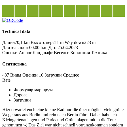
Technical data
Длина
70,1 km
Высотомер
211 m
Way down
223 m
Длительность
00:00 h:m
Дата
25.04.2023
Оценки
Author
Ландшафт
Веселье
Кондиция
Техника
Статистика
487 Виды
Оценки
10 Загрузки
Среднее
Rate
Формуляр маршрута
Дорога
Загрузки
Hier erwartet euch eine kleine Radtour die über möglich viele grüne
Wege raus aus Berlin und rein nach Berlin führt. Dabei habe ich
Kleingartenanlagen und Parks und Grünanlagen mit in die Tour
genommen ;-) Das Ziel war nicht schnell vorranzukommen sondern