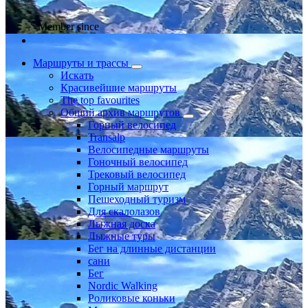
Member since
Маршруты и трассы
Искать
Красивейшие маршруты
The top favourites
Общий архив маршрутов
Горный велосипед
Transalp
Велосипедные маршруты
Гоночный велосипед
Трековый велосипед
Горный маршрут
Пешеходный туризм
Для скалолазов
Лыжная доска
Лыжные туры
Бег на длинные дистанции
сани
Бег
Nordic Walking
Роликовые коньки