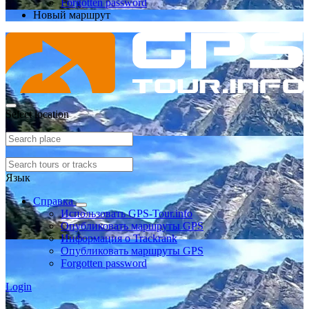
Forgotten password
Новый маршрут
Select location
Язык
Справка
Использовать GPS-Tour.info
Опубликовать маршруты GPS
Информация о Trackrank
Опубликовать маршруты GPS
Forgotten password
Login