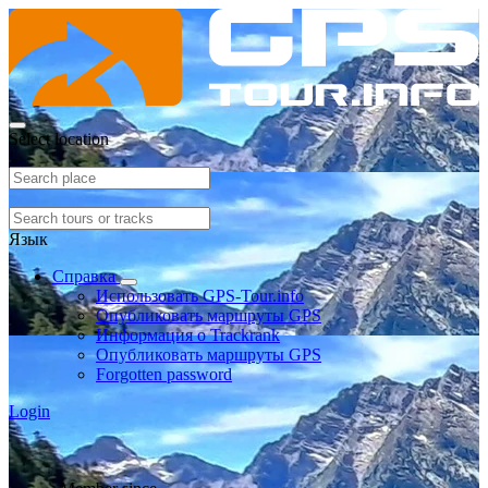
Select location
Язык
Справка
Использовать GPS-Tour.info
Опубликовать маршруты GPS
Информация о Trackrank
Опубликовать маршруты GPS
Forgotten password
Login