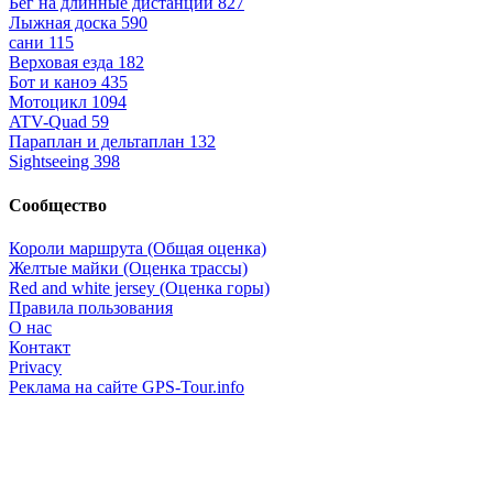
Бег на длинные дистанции
827
Лыжная доска
590
сани
115
Верховая езда
182
Бот и каноэ
435
Мотоцикл
1094
ATV-Quad
59
Параплан и дельтаплан
132
Sightseeing
398
Сообщество
Короли маршрута (Общая оценка)
Желтые майки (Оценка трассы)
Red and white jersey (Оценка горы)
Правила пользования
О нас
Контакт
Privacy
Реклама на сайте GPS-Tour.info