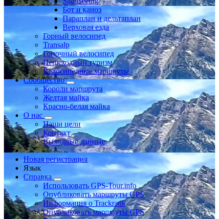
Sightseeing
Бот и каноэ
Параплан и дельтаплан
Верховая езда
Горный велосипед
Transalp
Гоночный велосипед
Пешеходный туризм
Велосипедные маршруты
Сообщество
Короли маршрута
Желтая майка
Красно-белая майка
О нас
Наши цели
Контакт
Выходные данные
Новая регистрация
Язык
Справка
Использовать GPS-Tour.info
Опубликовать маршруты GPS
Информация о Trackrank
Опубликовать маршруты GPS