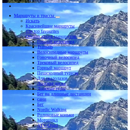
Member since
Маршруты и трассы
Искать
Красивейшие маршруты
The top favourites
Общий архив маршрутов
Горный велосипед
Transalp
Велосипедные маршруты
Гоночный велосипед
Трековый велосипед
Горный маршрут
Пешеходный туризм
Для скалолазов
Лыжная доска
Лыжные туры
Бег на длинные дистанции
сани
Бег
Nordic Walking
Роликовые коньки
Мотоцикл
ATV-Quad