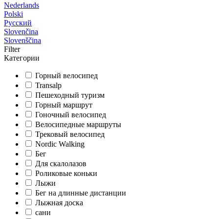
Nederlands
Polski
Русский
Slovenčina
Slovenščina
Filter
Категории
Горный велосипед
Transalp
Пешеходный туризм
Горный маршрут
Гоночный велосипед
Велосипедные маршруты
Трековый велосипед
Nordic Walking
Бег
Для скалолазов
Роликовые коньки
Лыжи
Бег на длинные дистанции
Лыжная доска
сани