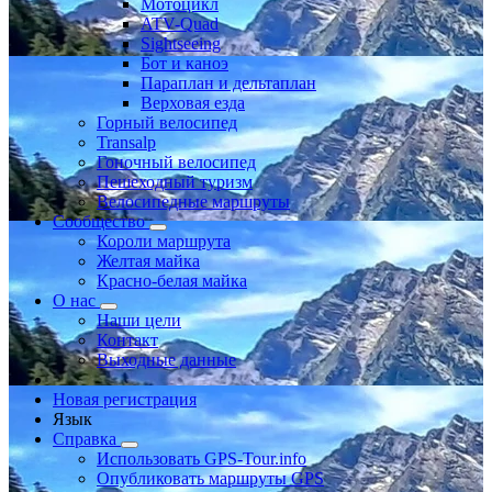
Мотоцикл
ATV-Quad
Sightseeing
Бот и каноэ
Параплан и дельтаплан
Верховая езда
Горный велосипед
Transalp
Гоночный велосипед
Пешеходный туризм
Велосипедные маршруты
Сообщество
Короли маршрута
Желтая майка
Красно-белая майка
О нас
Наши цели
Контакт
Выходные данные
Новая регистрация
Язык
Справка
Использовать GPS-Tour.info
Опубликовать маршруты GPS