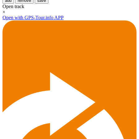
add
remove
save
Open track
×
Open with GPS-Tour.info APP