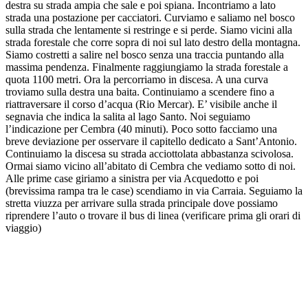
destra su strada ampia che sale e poi spiana. Incontriamo a lato
strada una postazione per cacciatori. Curviamo e saliamo nel bosco
sulla strada che lentamente si restringe e si perde. Siamo vicini alla
strada forestale che corre sopra di noi sul lato destro della montagna.
Siamo costretti a salire nel bosco senza una traccia puntando alla
massima pendenza. Finalmente raggiungiamo la strada forestale a
quota 1100 metri. Ora la percorriamo in discesa. A una curva
troviamo sulla destra una baita. Continuiamo a scendere fino a
riattraversare il corso d’acqua (Rio Mercar). E’ visibile anche il
segnavia che indica la salita al lago Santo. Noi seguiamo
l’indicazione per Cembra (40 minuti). Poco sotto facciamo una
breve deviazione per osservare il capitello dedicato a Sant’Antonio.
Continuiamo la discesa su strada acciottolata abbastanza scivolosa.
Ormai siamo vicino all’abitato di Cembra che vediamo sotto di noi.
Alle prime case giriamo a sinistra per via Acquedotto e poi
(brevissima rampa tra le case) scendiamo in via Carraia. Seguiamo la
stretta viuzza per arrivare sulla strada principale dove possiamo
riprendere l’auto o trovare il bus di linea (verificare prima gli orari di
viaggio)