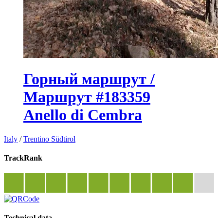
Горный маршрут /
Маршрут #183359
Anello di Cembra
Italy
/
Trentino Südtirol
TrackRank
Technical data