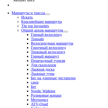
Member since
Маршруты и трассы
Искать
Красивейшие маршруты
The top favourites
Общий архив маршрутов
Горный велосипед
Transalp
Велосипедные маршруты
Гоночный велосипед
Трековый велосипед
Горный маршрут
Пешеходный туризм
Для скалолазов
Лыжная доска
Лыжные туры
Бег на длинные дистанции
сани
Бег
Nordic Walking
Роликовые коньки
Мотоцикл
ATV-Quad