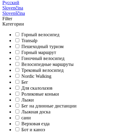
Русский
Slovenčina
Slovenščina
Filter
Категории
Горный велосипед
Transalp
Пешеходный туризм
Горный маршрут
Гоночный велосипед
Велосипедные маршруты
Трековый велосипед
Nordic Walking
Бег
Для скалолазов
Роликовые коньки
Лыжи
Бег на длинные дистанции
Лыжная доска
сани
Верховая езда
Бот и каноэ