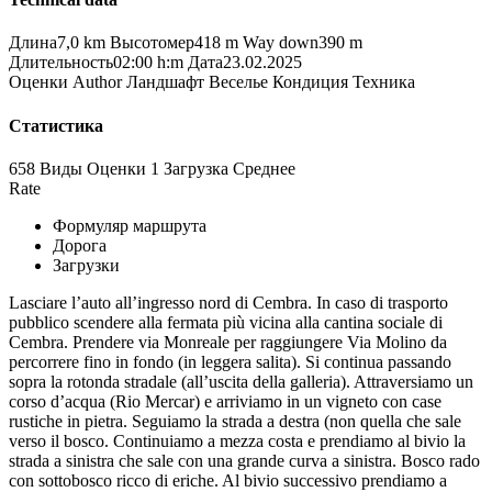
Длина
7,0 km
Высотомер
418 m
Way down
390 m
Длительность
02:00 h:m
Дата
23.02.2025
Оценки
Author
Ландшафт
Веселье
Кондиция
Техника
Статистика
658 Виды
Оценки
1 Загрузка
Среднее
Rate
Формуляр маршрута
Дорога
Загрузки
Lasciare l’auto all’ingresso nord di Cembra. In caso di trasporto
pubblico scendere alla fermata più vicina alla cantina sociale di
Cembra. Prendere via Monreale per raggiungere Via Molino da
percorrere fino in fondo (in leggera salita). Si continua passando
sopra la rotonda stradale (all’uscita della galleria). Attraversiamo un
corso d’acqua (Rio Mercar) e arriviamo in un vigneto con case
rustiche in pietra. Seguiamo la strada a destra (non quella che sale
verso il bosco. Continuiamo a mezza costa e prendiamo al bivio la
strada a sinistra che sale con una grande curva a sinistra. Bosco rado
con sottobosco ricco di eriche. Al bivio successivo prendiamo a