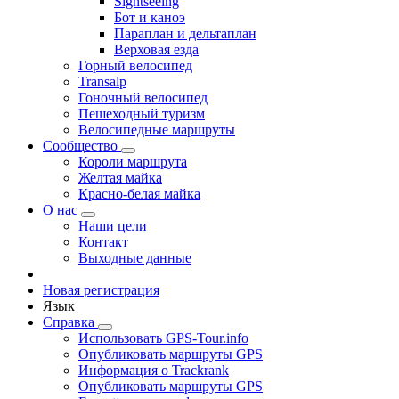
Sightseeing
Бот и каноэ
Параплан и дельтаплан
Верховая езда
Горный велосипед
Transalp
Гоночный велосипед
Пешеходный туризм
Велосипедные маршруты
Сообщество
Короли маршрута
Желтая майка
Красно-белая майка
О нас
Наши цели
Контакт
Выходные данные
Новая регистрация
Язык
Справка
Использовать GPS-Tour.info
Опубликовать маршруты GPS
Информация о Trackrank
Опубликовать маршруты GPS