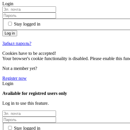
Login
Stay logged in
Забыл пароль?
Cookies have to be accepted!
Your browser's cookie functionality is disabled. Please enable this func
Not a member yet?
Register now
Login
Available for registred users only
Log in to use this feature.
Stay logged in