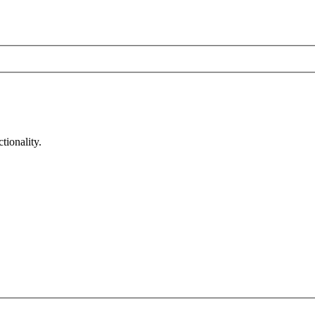
tionality.